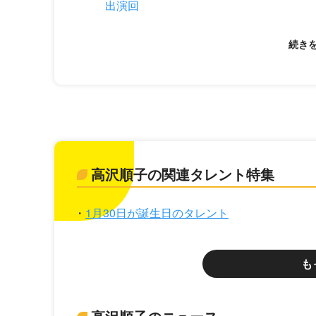
出演回
高沢順子の関連タレント特集
1月30日が誕生日のタレント
も