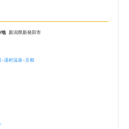
身地
新潟県新発田市
−湯村温泉−京都
件