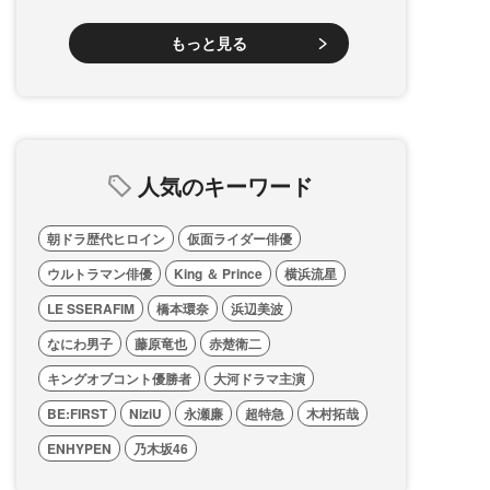
もっと見る
人気のキーワード
朝ドラ歴代ヒロイン
仮面ライダー俳優
ウルトラマン俳優
King ＆ Prince
横浜流星
LE SSERAFIM
橋本環奈
浜辺美波
なにわ男子
藤原竜也
赤楚衛二
キングオブコント優勝者
大河ドラマ主演
BE:FIRST
NiziU
永瀬廉
超特急
木村拓哉
ENHYPEN
乃木坂46