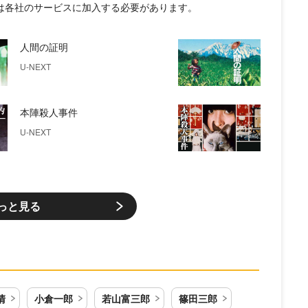
には各社のサービスに加入する必要があります。
人間の証明
U-NEXT
本陣殺人事件
U-NEXT
っと見る
清
小倉一郎
若山富三郎
篠田三郎