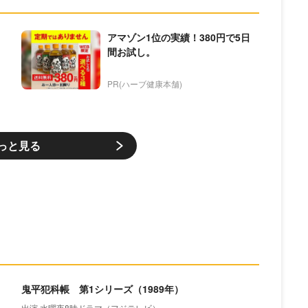
アマゾン1位の実績！380円で5日
間お試し。
PR(ハーブ健康本舗)
っと見る
鬼平犯科帳 第1シリーズ（1989年）
出演 水曜夜8時ドラマ（フジテレビ）