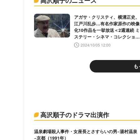
高沢順子のニュース
アガサ・クリスティ、横溝正史、
江戸川乱歩…有名作家原作の映像
化10作品を一挙放送＜2週連続 ミ
ステリー・シネマ・コレクション
＞
2024/10/05 12:00
も
高沢順子のドラマ出演作
温泉劇場殺人事件・女座長とさすらいの男−湯村温泉
−京都（1991年）