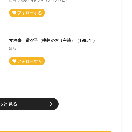
女検事 霞夕子（桃井かおり主演）（1985年）
出演
と
っと見る