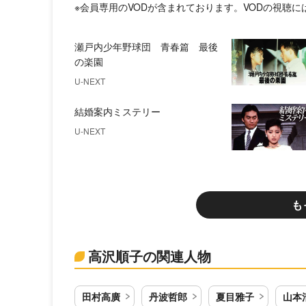
※会員専用のVODが含まれております。VODの視聴
瀬戸内少年野球団 青春篇 最後
の楽園
U-NEXT
結婚案内ミステリー
U-NEXT
も
高沢順子の関連人物
田村高廣
丹波哲郎
夏目雅子
山本