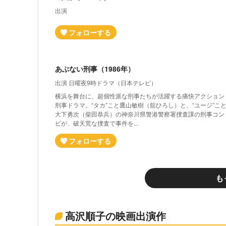
出演
あぶない刑事（1986年）
出演 日曜夜9時ドラマ（日本テレビ）
横浜を舞台に、超個性派な刑事たちが活躍する痛快アクション
刑事ドラマ。“タカ”こと鷹山敏樹（舘ひろし）と、“ユージ”こ
大下勇次（柴田恭兵）の神奈川県警港警察署捜査課の刑事コン
ビが、破天荒な捜査で事件を...
も
高沢順子の映画出演作