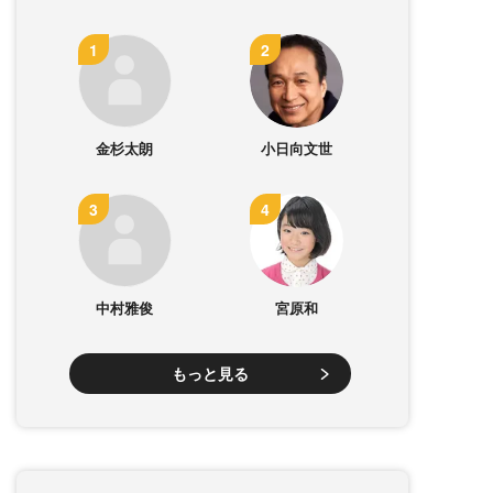
金杉太朗
小日向文世
中村雅俊
宮原和
もっと見る