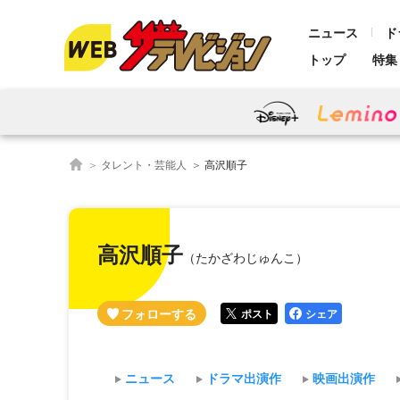
ニュース
ド
トップ
特集
タレント・芸能人
高沢順子
高沢順子
（たかざわじゅんこ）
ポスト
シェア
ニュース
ドラマ出演作
映画出演作