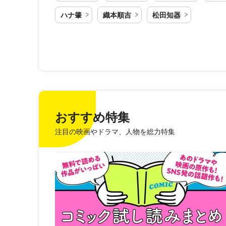
ハナ肇
織本順吉
松田知器
おすすめ特集
注目の映画やドラマ、人物を総力特集