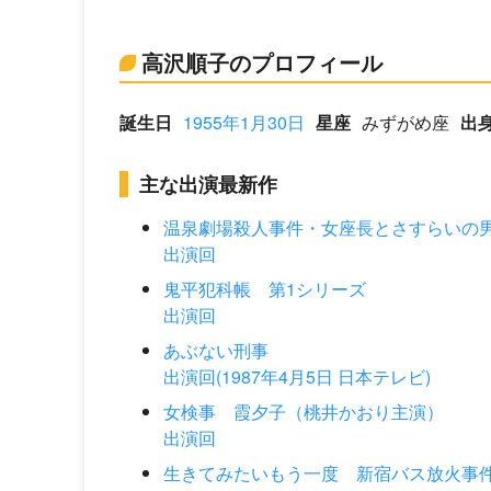
高沢順子のプロフィール
誕生日
1955年1月30日
星座
みずがめ座
出
主な出演最新作
温泉劇場殺人事件・女座長とさすらいの男
出演回
鬼平犯科帳 第1シリーズ
出演回
あぶない刑事
出演回(1987年4月5日 日本テレビ)
女検事 霞夕子（桃井かおり主演）
出演回
生きてみたいもう一度 新宿バス放火事