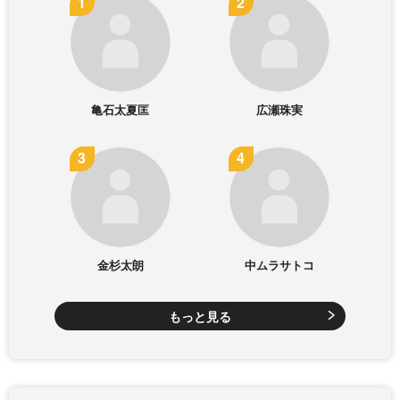
亀石太夏匡
広瀬珠実
金杉太朗
中ムラサトコ
もっと見る