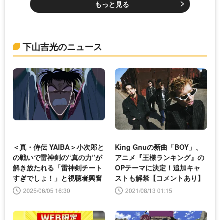
もっと見る
下山吉光のニュース
＜真・侍伝 YAIBA＞小次郎と
King Gnuの新曲「BOY」、
の戦いで雷神剣の“真の力”が
アニメ『王様ランキング』の
解き放たれる「雷神剣チート
OPテーマに決定！追加キャ
すぎでしょ！」と視聴者興奮
ストも解禁【コメントあり】
2025/06/05 16:30
2021/08/13 01:15