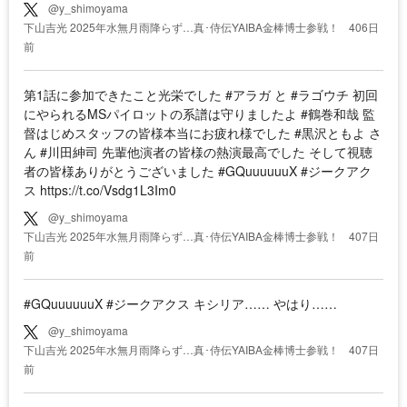
@y_shimoyama
下山吉光 2025年水無月雨降らず…真･侍伝YAIBA金棒博士参戦！
406日
前
第1話に参加できたこと光栄でした #アラガ と #ラゴウチ 初回
にやられるMSパイロットの系譜は守りましたよ #鶴巻和哉 監
督はじめスタッフの皆様本当にお疲れ様でした #黒沢ともよ さ
ん #川田紳司 先輩他演者の皆様の熱演最高でした そして視聴
者の皆様ありがとうございました #GQuuuuuuX #ジークアク
ス https://t.co/Vsdg1L3Im0
@y_shimoyama
下山吉光 2025年水無月雨降らず…真･侍伝YAIBA金棒博士参戦！
407日
前
#GQuuuuuuX #ジークアクス キシリア…… やはり……
@y_shimoyama
下山吉光 2025年水無月雨降らず…真･侍伝YAIBA金棒博士参戦！
407日
前