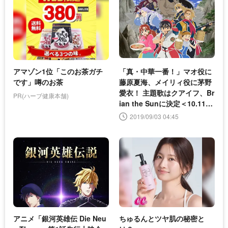
アマゾン1位「このお茶ガチ
「真・中華一番！」マオ役に
です」噂のお茶
藤原夏海、メイリィ役に茅野
愛衣！ 主題歌はクアイフ、Br
PR(ハーブ健康本舗)
ian the Sunに決定＜10.11ス
タート＞
2019/09/03 04:45
アニメ「銀河英雄伝 Die Neu
ちゅるんとツヤ肌の秘密と