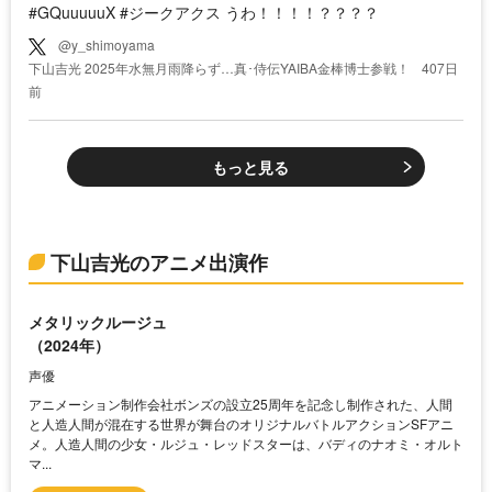
#GQuuuuuX #ジークアクス うわ！！！！？？？？
@y_shimoyama
下山吉光 2025年水無月雨降らず…真･侍伝YAIBA金棒博士参戦！
407日
前
もっと見る
下山吉光のアニメ出演作
メタリックルージュ
（2024年）
声優
アニメーション制作会社ボンズの設立25周年を記念し制作された、人間
と人造人間が混在する世界が舞台のオリジナルバトルアクションSFアニ
メ。人造人間の少女・ルジュ・レッドスターは、バディのナオミ・オルト
マ...