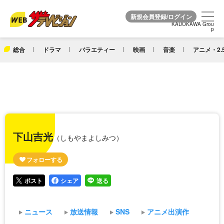
KADOKAWA Grou
KADOKAWA Grou
p
p
総合
ドラマ
バラエティー
映画
音楽
アニメ・2.
下山吉光
（しもやまよしみつ）
ポスト
シェア
送る
ニュース
放送情報
SNS
アニメ出演作