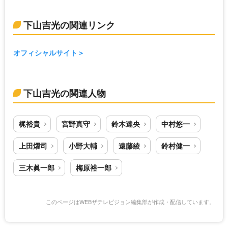
下山吉光の関連リンク
オフィシャルサイト
下山吉光の関連人物
梶裕貴
宮野真守
鈴木達央
中村悠一
上田燿司
小野大輔
遠藤綾
鈴村健一
三木眞一郎
梅原裕一郎
このページはWEBザテレビジョン編集部が作成・配信しています。