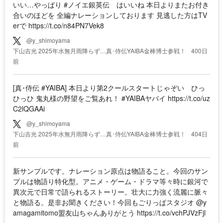
いい…やっぱり #ノイエ銀英伝 はいいね 本日よりまたお付き
合いのほどを 全編ナレーションしております 見逃した方はTV
erで https://t.co/n84PN7Vek8
@y_shimoyama
下山吉光 2025年水無月雨降らず…真･侍伝YAIBA金棒博士参戦！
400日
前
[真･侍伝 #YAIBA] 本日より第2クールスタートじゃぞい ひっ
ひっひ 鬼丸様の野望をご覧あれ！ #YAIBAヤバイ https://t.co/uz
C2lQGAAi
@y_shimoyama
下山吉光 2025年水無月雨降らず…真･侍伝YAIBA金棒博士参戦！
404日
前
新サンプルです。ナレーション原点は物語ること。今回のサン
プルは物語り特化型。アニメ・ゲーム・ドラマ等々時に銀河で
異次元で日常で語られるストーリー。壮大に力強く流麗に脈々
と物語る。是非お聞きください！今回もごりっぱスタジオ @y
amagamitomo盟友山ちゃんありがとう https://t.co/vchPJVzFjl