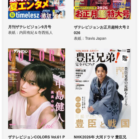
月刊ザテレビジョン9月号
ザテレビジョンお正月超特大号 2
表紙：内田有紀＆寺西拓人
026
表紙：Travis Japan
ザテレビジョンCOLORS Vol.61 P
NHK2026年 大河ドラマ 豊臣兄