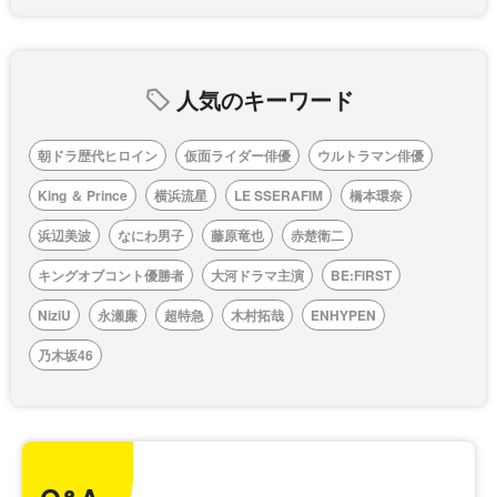
人気のキーワード
朝ドラ歴代ヒロイン
仮面ライダー俳優
ウルトラマン俳優
King ＆ Prince
横浜流星
LE SSERAFIM
橋本環奈
浜辺美波
なにわ男子
藤原竜也
赤楚衛二
キングオブコント優勝者
大河ドラマ主演
BE:FIRST
NiziU
永瀬廉
超特急
木村拓哉
ENHYPEN
乃木坂46