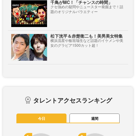
千鳥がMC！「チャンスの時間」
クセ強めの疑問やニュースター発掘まで！話
題のオリジナルバラエティー
松下洸平＆赤楚衛二も！美男美女特集
横浜流星や板垣瑞生など話題のイケメンや美
女のグラビア1500カット超！
タレントアクセスランキング
今日
週間