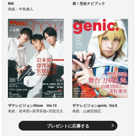
INK
弟！完全ナビブック
表紙：中島健人
ザテレビジョンShow Vol.10
ザテレビジョンgenic. Vol.8
表紙：岩本照×深澤辰哉×宮舘涼太
表紙：山姥切国広
プレゼントに応募する