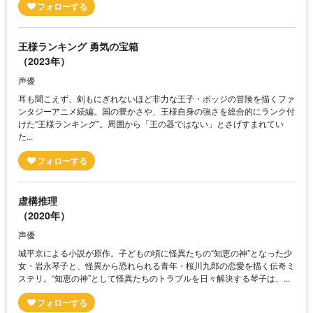
王様ランキング 勇気の宝箱
（2023年）
声優
耳も聞こえず、剣もにぎれないほど非力な王子・ボッジの冒険を描くファ
ンタジーアニメ続編。国の豊かさや、王様自身の強さを総合的にランク付
けた“王様ランキング”。周囲から「王の器ではない」とさげすまれてい
た...
虚構推理
（2020年）
声優
城平京による小説が原作。子どもの頃に怪異たちの“知恵の神”となった少
女・岩永琴子と、怪異から恐れられる青年・桜川九郎の恋愛を描く伝奇ミ
ステリ。“知恵の神”として怪異たちのトラブルを日々解決する琴子は、...