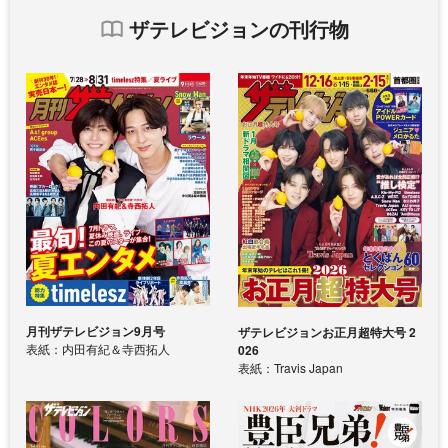
ザテレビジョンの刊行物
月刊ザテレビジョン9月号
ザテレビジョンお正月超特大号 2
表紙：内田有紀＆寺西拓人
026
表紙：Travis Japan