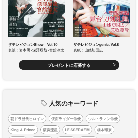
ザテレビジョンShow Vol.10
ザテレビジョンgenic. Vol.8
表紙：岩本照×深澤辰哉×宮舘涼太
表紙：山姥切国広
プレゼントに応募する
人気のキーワード
朝ドラ歴代ヒロイン
仮面ライダー俳優
ウルトラマン俳優
King ＆ Prince
横浜流星
LE SSERAFIM
橋本環奈