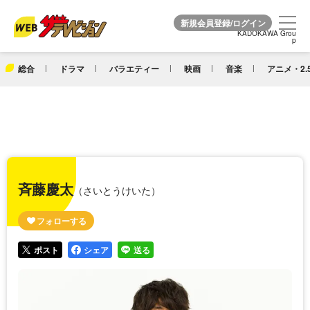
KADOKAWA Grou
KADOKAWA Grou
p
p
総合
ドラマ
バラエティー
映画
音楽
アニメ・2.
斉藤慶太
（さいとうけいた）
ポスト
シェア
送る