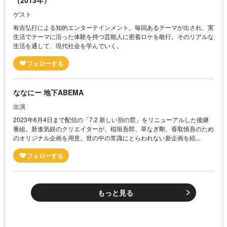
ゲスト
有吉弘行による知的エンターテインメント。毎回あるテーマが出され、実
生活でテーマに沿った体験を持つ芸能人に密着ロケを敢行。そのリアルな
生活を通して、現代社会を学んでいく。
ななにー 地下ABEMA
出演
2023年6月4日まで配信の「7.2 新しい別の窓」をリニューアルした後継
番組。新進気鋭のクリエイターが、稲垣吾郎、草なぎ剛、香取慎吾のため
のオリジナル企画を用意。世の中の常識にとらわれない新企画を続...
もっと見る