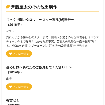
斉藤慶太のその他出演作
じっくり聞いタロウ 〜スター近況(秘)報告〜
（2016年）
ゲスト
売れっ子から懐かしのスターまで、芸能人が驚きの近況報告を行うバラエ
ティー。今まで知りえなかった新事実、芸能人の意外な一面を掘り下げ
る。MCは名倉潤(ネプチューン)、河本準一(次長課長)が担当する。
昼めし旅〜あなたのご飯見せてください！〜
（2014年）
出演
有吉ゼミ
（2013年）