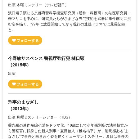
出演 木曜ミステリー（テレビ朝日）
沢口靖子演じる京都府警科学捜査研究所（通称・科捜研）の法医研究員・
榊マリコを中心に、研究員たちがさまざな専門技術を武器に事件解明に挑
む姿を描く。’99年に放送開始してから現行の連続ドラマでは最長記録
と...
今野敏サスペンス 警視庁強行犯 樋口顕
（2015年）
出演
刑事のまなざし
（2013年）
出演 月曜ミステリーシアター（TBS）
薬丸岳の連作短編小説をドラマ化。40歳にして少年鑑別所の法務技官か
ら警察官に転身した新人刑事・夏目信人（椎名桔平）が、透明感ある“ま
なざし”で事件と向き合う姿を描くヒューマンミステリー。夏目は事件の