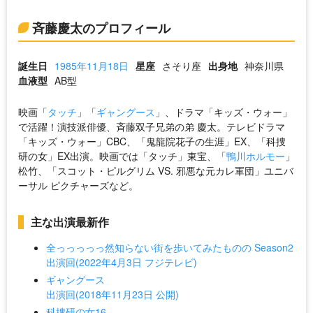
斉藤慶太のプロフィール
誕生日
1985年11月18日
星座
さそり座
出身地
神奈川県
血液型
AB型
映画「
タッチ
」「
ギャングース
」、ドラマ「キッズ・ウォー」
で活躍！演技派俳優、斉藤双子兄弟の弟 慶太。テレビドラマ
「キッズ・ウォー」CBC、「鬼龍院花子の生涯」EX、「科捜
研の女」EX出演。映画では「タッチ」東宝、「
鴨川ホルモー
」
松竹、「スコット・ピルグリム VS. 邪悪な元カレ軍団」ユニバ
ーサル ピクチャーズなど。
主な出演最新作
全っっっっっ然知らない街を歩いてみたものの Season2
出演回(2022年4月3日 フジテレビ)
ギャングース
出演回(2018年11月23日 公開)
科捜研の女16