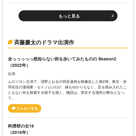
もっと見る
斉藤慶太のドラマ出演作
全っっっっっ然知らない街を歩いてみたものの Season2
（2022年）
出演
ムロツヨシ主演で、清野とおるの同名漫画を映像化した第2弾。東京・赤
羽在住の漫画家・セイノ(ムロ)が、縁もゆかりもなく、足を踏み入れたこ
ともない街を探索する様子を描く。物語は、実在する場所が舞台となっ
て...
科捜研の女16
（2016年）