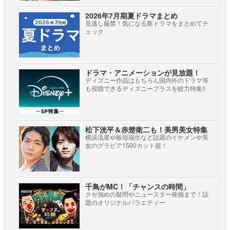
2026年7月期夏ドラマまとめ
見逃し厳禁！気になる新ドラマをまとめてチ
ェック
ドラマ・アニメーションが見放題！
ディズニー作品はもちろん国内外のドラマ等
も視聴できるディズニープラスを総力特集!!
松下洸平＆赤楚衛二も！美男美女特集
横浜流星や板垣瑞生など話題のイケメンや美
女のグラビア1500カット超！
千鳥がMC！「チャンスの時間」
クセ強めの疑問やニュースター発掘まで！話
題のオリジナルバラエティー