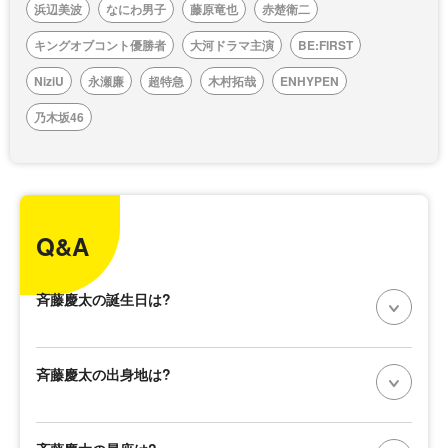
浜辺美波
なにわ男子
藤原竜也
赤楚衛二
キングオブコント優勝者
大河ドラマ主演
BE:FIRST
NiziU
永瀬廉
超特急
木村拓哉
ENHYPEN
乃木坂46
Q&A
斉藤慶太の誕生日は?
斉藤慶太の出身地は?