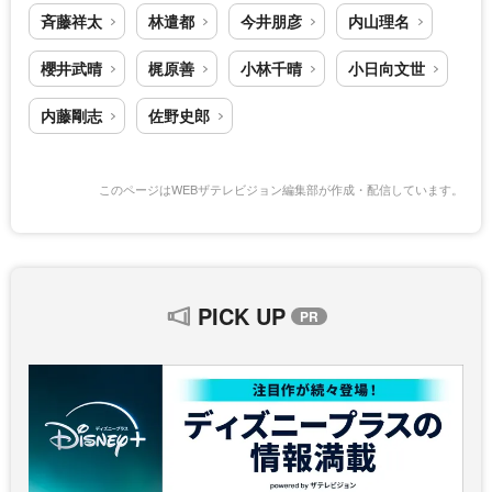
斉藤祥太
林遣都
今井朋彦
内山理名
櫻井武晴
梶原善
小林千晴
小日向文世
内藤剛志
佐野史郎
このページはWEBザテレビジョン編集部が作成・配信しています。
PICK UP