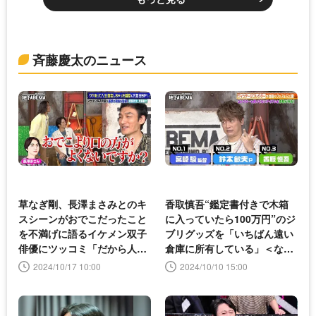
斉藤慶太のニュース
草なぎ剛、長澤まさみとのキ
香取慎吾“鑑定書付きで木箱
スシーンがおでこだったこと
に入っていたら100万円”のジ
を不満げに語るイケメン双子
ブリグッズを「いちばん遠い
俳優にツッコミ「だから人生
倉庫に所有している」＜なな
が激変するんだよ」＜ななに
にー 地下ABEMA＞
2024/10/17 10:00
2024/10/10 15:00
ー 地下ABEMA＞