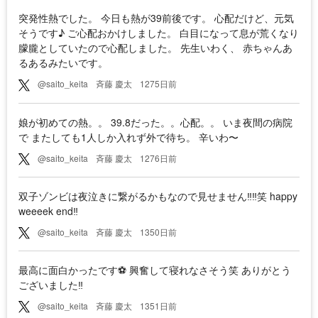
突発性熱でした。 今日も熱が39前後です。 心配だけど、元気
そうです♪ ご心配おかけしました。 白目になって息が荒くなり
朦朧としていたので心配しました。 先生いわく、 赤ちゃんあ
るあるみたいです。
@saito_keita
斉藤 慶太
1275日前
娘が初めての熱。。 39.8だった。。心配。。 いま夜間の病院
で またしても1人しか入れず外で待ち。 辛いわ〜
@saito_keita
斉藤 慶太
1276日前
双子ゾンビは夜泣きに繋がるかもなので見せません‼︎‼︎笑 happy
weeeek end‼︎
@saito_keita
斉藤 慶太
1350日前
最高に面白かったです⚽️ 興奮して寝れなさそう笑 ありがとう
ございました‼️
@saito_keita
斉藤 慶太
1351日前