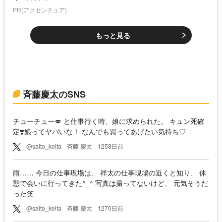
PR(アクセンチュア)
もっと見る
斉藤慶太のSNS
チューチュー💋 と仕事行く時、娘に求められた。 キュン死確
定❣️娘ってヤバいな！ なんでも買ってあげたい気持ち♡
@saito_keita
斉藤 慶太
1258日前
雨…… 今日の仕事現場は、 祥太の仕事現場の近くと知り、 休
憩で会いに行ってきた^_^ 写真は撮ってないけど、 元気そうだ
った笑
@saito_keita
斉藤 慶太
1270日前