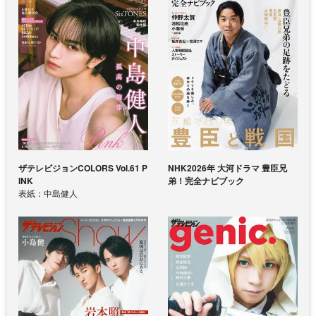
ザテレビジョンCOLORS Vol.61 P
NHK2026年 大河ドラマ 豊臣兄
INK
弟！完全ナビブック
表紙：中島健人