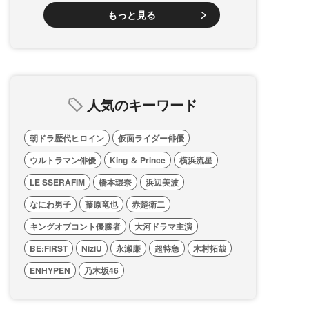
もっと見る
人気のキーワード
朝ドラ歴代ヒロイン
仮面ライダー俳優
ウルトラマン俳優
King ＆ Prince
横浜流星
LE SSERAFIM
橋本環奈
浜辺美波
なにわ男子
藤原竜也
赤楚衛二
キングオブコント優勝者
大河ドラマ主演
BE:FIRST
NiziU
永瀬廉
超特急
木村拓哉
ENHYPEN
乃木坂46