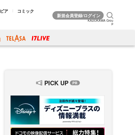
ビア
コミック
KADOKAWA Grou
p
PICK UP