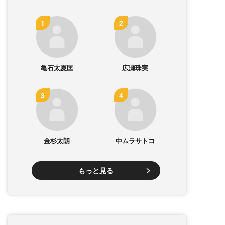
亀石太夏匡
広瀬珠実
金杉太朗
中ムラサトコ
もっと見る