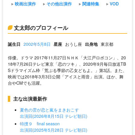
映画出演作
その他出演作
関連特集
VOD
丈太郎のプロフィール
誕生日
2002年5月8日
星座
おうし座
出身地
東京都
俳優。ドラマ 2017年11月27日ＮＨＫ「大江戸ロボコン」、20
18年7月26日テレビ東京「恋のツキ」、2020年9月毎日放送TB
Sドラマイズム枠「荒ぶる季節の乙女どもよ。」第3話。また、
映画では2018年3月3日公開「アイスと雨音」出演。ほか、舞
台やCMでも活躍。
主な出演最新作
夏色の雲が恋と嵐をまきおこす
出演回(2026年8月15日 テレビ朝日)
特捜９ final season
出演回(2025年5月28日 テレビ朝日)