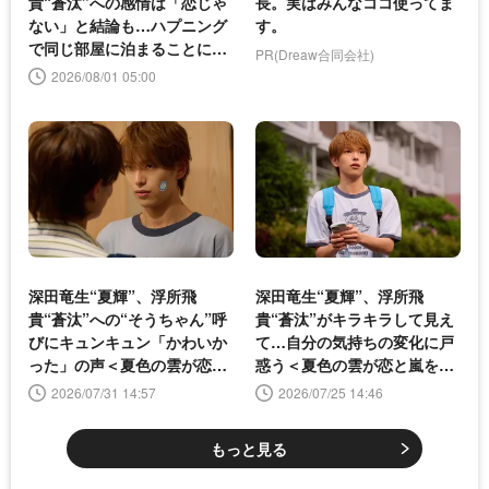
貴“蒼汰”への感情は「恋じゃ
長。実はみんなココ使ってま
ない」と結論も…ハプニング
す。
で同じ部屋に泊まることに＜
PR(Dreaw合同会社)
夏色の雲が恋と嵐をまきおこ
2026/08/01 05:00
す＞
深田竜生“夏輝”、浮所飛
深田竜生“夏輝”、浮所飛
貴“蒼汰”への“そうちゃん”呼
貴“蒼汰”がキラキラして見え
びにキュンキュン「かわいか
て…自分の気持ちの変化に戸
った」の声＜夏色の雲が恋と
惑う＜夏色の雲が恋と嵐をま
嵐をまきおこす＞
きおこす＞
2026/07/31 14:57
2026/07/25 14:46
もっと見る