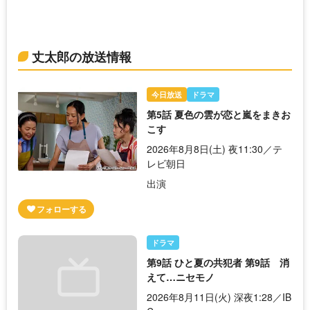
丈太郎の放送情報
今日放送
ドラマ
第5話 夏色の雲が恋と嵐をまきお
こす
2026年8月8日(土) 夜11:30／テ
レビ朝日
出演
ドラマ
第9話 ひと夏の共犯者 第9話 消
えて…ニセモノ
2026年8月11日(火) 深夜1:28／IB