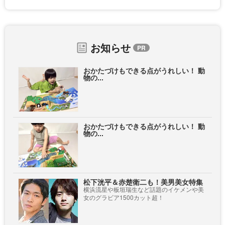
お知らせ
おかたづけもできる点がうれしい！ 動
物の...
おかたづけもできる点がうれしい！ 動
物の...
松下洸平＆赤楚衛二も！美男美女特集
横浜流星や板垣瑞生など話題のイケメンや美
女のグラビア1500カット超！