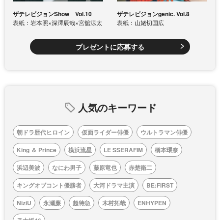
ザテレビジョンShow Vol.10
ザテレビジョンgenic. Vol.8
表紙：岩本照×深澤辰哉×宮舘涼太
表紙：山姥切国広
プレゼントに応募する
人気のキーワード
朝ドラ歴代ヒロイン
仮面ライダー俳優
ウルトラマン俳優
King ＆ Prince
横浜流星
LE SSERAFIM
橋本環奈
浜辺美波
なにわ男子
藤原竜也
赤楚衛二
キングオブコント優勝者
大河ドラマ主演
BE:FIRST
NiziU
永瀬廉
超特急
木村拓哉
ENHYPEN