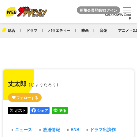
KADOKAWA Grou
KADOKAWA Grou
p
p
総合
ドラマ
バラエティー
映画
音楽
アニメ・2.
丈太郎
（じょうたろう）
ポスト
シェア
送る
ニュース
放送情報
SNS
ドラマ出演作