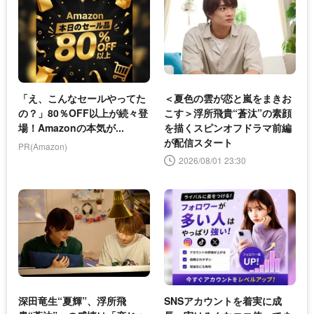
「え、こんなセールやってた
＜夏色の雲が恋と嵐をまきお
の？」80％OFF以上が続々登
こす＞浮所飛貴“蒼汰”の素顔
場！Amazonの本気が...
を描くスピンオフドラマ前編
が配信スタート
PR(Amazon)
2026/08/01 23:30
深田竜生“夏輝”、浮所飛
SNSアカウントを着実に成