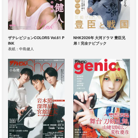
ザテレビジョンCOLORS Vol.61 P
NHK2026年 大河ドラマ 豊臣兄
INK
弟！完全ナビブック
表紙：中島健人