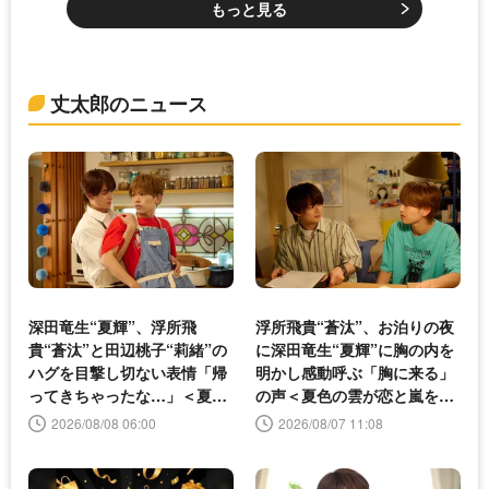
もっと見る
丈太郎のニュース
深田竜生“夏輝”、浮所飛
浮所飛貴“蒼汰”、お泊りの夜
貴“蒼汰”と田辺桃子“莉緒”の
に深田竜生“夏輝”に胸の内を
ハグを目撃し切ない表情「帰
明かし感動呼ぶ「胸に来る」
ってきちゃったな…」＜夏色
の声＜夏色の雲が恋と嵐をま
の雲が恋と嵐をまきおこす＞
きおこす＞
2026/08/08 06:00
2026/08/07 11:08