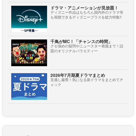
ドラマ・アニメーションが見放題！
ディズニー作品はもちろん国内外のドラマ等
も視聴できるディズニープラスを総力特集!!
千鳥がMC！「チャンスの時間」
クセ強めの疑問やニュースター発掘まで！話
題のオリジナルバラエティー
2026年7月期夏ドラマまとめ
見逃し厳禁！気になる新ドラマをまとめてチ
ェック