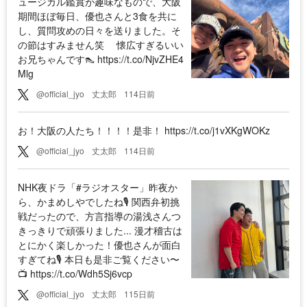
ュージカル鑑賞が趣味なもので、大阪
期間ほぼ毎日、優也さんと3食を共に
し、質問攻めの日々を送りました。そ
の節はすみません笑 懐広すぎるいい
お兄ちゃんです👠 https://t.co/NjvZHE4
Mlg
@official_jyo
丈太郎
114日前
お！大阪の人たち！！！！是非！ https://t.co/j1vXKgWOKz
@official_jyo
丈太郎
114日前
NHK夜ドラ「#ラジオスター」昨夜か
ら、かまめしやでしたね🎙️ 関西弁初挑
戦だったので、方言指導の湯浅さんつ
きっきりで頑張りました... 漫才稽古は
とにかく楽しかった！優也さんが面白
すぎてね🎙️ 本日も是非ご覧ください〜
📺 https://t.co/Wdh5Sj6vcp
@official_jyo
丈太郎
115日前