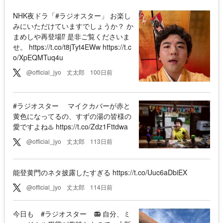
NHK夜ドラ「#ラジオスター」 お楽し
みにいただけていますでしょうか？ か
まめしや再登場⁉︎ 是非ご覧くださいま
せ。 https://t.co/t8jTyt4EWw https://t.c
o/XpEQMTuq4u
@official_jyo
丈太郎
100日前
#ラジオスター マイクカバーが赤と
黄色になってるの、すずの湯の皆様の
愛ですよね♨️ https://t.co/Zdz1Fttdwa
@official_jyo
丈太郎
113日前
能登黄門のネタ披露したすぎる https://t.co/Uuc6aDbiEX
@official_jyo
丈太郎
114日前
今日も #ラジオスター 📻 自分、ミ