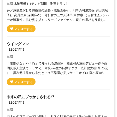
出演 水曜夜9時（テレビ朝日 刑事ドラマ）
井ノ原快彦演じる特捜班の班長・浅輪直樹や、刑事の村瀬志保(羽田美智
子)、高尾由真(深川麻衣)、分析官の三ツ矢翔平(向井康二)ら個性派メンバ
ーが難事件に挑む姿を描くシリーズファイナル。現在の世相を反映し...
ウイングマン
（2024年）
出演
「電影少女」や「I”s」で知られる漫画家・桂正和の連載デビュー作を藤
岡真威人主演でドラマ化。高校2年生の特撮オタク・広野健太(藤岡)の元
に、異次元世界から来たという不思議な美少女・アオイ(加藤小夏)が...
未来の私にブッかまされる!?
（2024年）
出演
恋人へのプロポーズに失敗し、リスク回避の安定人生が一転した主人公