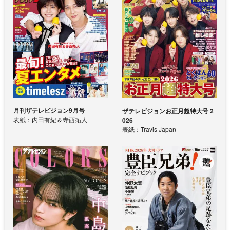
月刊ザテレビジョン9月号
ザテレビジョンお正月超特大号 2
表紙：内田有紀＆寺西拓人
026
表紙：Travis Japan