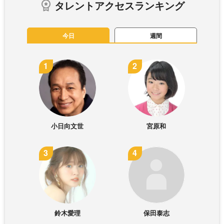
タレントアクセスランキング
今日
週間
小日向文世
宮原和
鈴木愛理
保田泰志