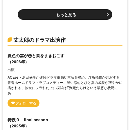
もっと見る
丈太郎のドラマ出演作
夏色の雲が恋と嵐をまきおこす
（2026年）
出演
ACEes・深田竜生が連続ドラマ単独初主演を務め、浮所飛貴が共演する
青春ホームドラマ・ラブコメディー。淡い恋心とひと夏の成長が爽やかに
描かれる。彼女にフラれた上に模試はE判定だらけという最悪な状況に
あ...
特捜９ final season
（2025年）