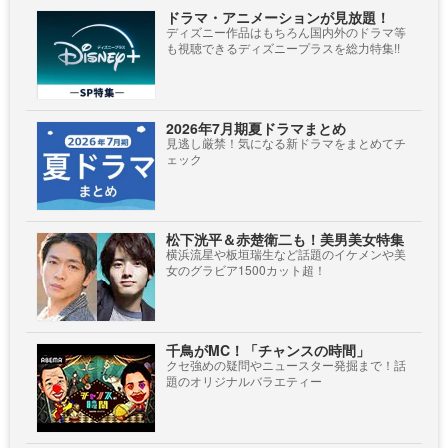
ドラマ・アニメーションが見放題！
ディズニー作品はもちろん国内外のドラマ等
も視聴できるディズニープラスを総力特集!!
2026年7月期夏ドラマまとめ
見逃し厳禁！気になる新ドラマをまとめてチ
ェック
松下洸平＆赤楚衛二も！美男美女特集
横浜流星や板垣瑞生など話題のイケメンや美
女のグラビア1500カット超！
千鳥がMC！「チャンスの時間」
クセ強めの疑問やニュースター発掘まで！話
題のオリジナルバラエティー