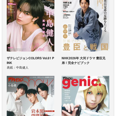
ザテレビジョンCOLORS Vol.61 P
NHK2026年 大河ドラマ 豊臣兄
INK
弟！完全ナビブック
表紙：中島健人