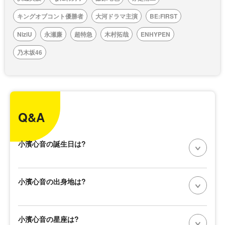
キングオブコント優勝者
大河ドラマ主演
BE:FIRST
NiziU
永瀬廉
超特急
木村拓哉
ENHYPEN
乃木坂46
Q&A
小濱心音の誕生日は?
小濱心音の出身地は?
小濱心音の星座は?