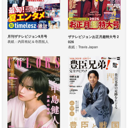
月刊ザテレビジョン9月号
ザテレビジョンお正月超特大号 2
表紙：内田有紀＆寺西拓人
026
表紙：Travis Japan