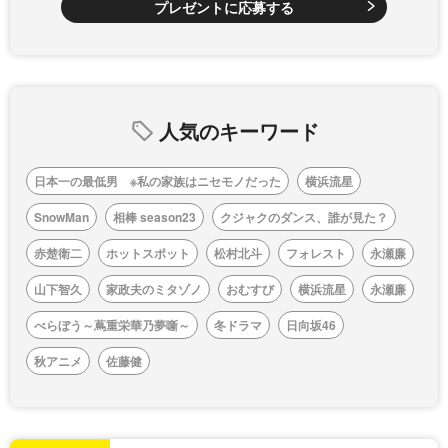
プレゼントに応募する
人気のキーワード
日本一の最低男 ※私の家族はニセモノだった
横浜流星
SnowMan
相棒 season23
クジャクのダンス、誰が見た？
赤楚衛二
ホットスポット
松村北斗
フォレスト
永瀬廉
山下智久
家政夫のミタゾノ
おむすび
横浜流星
永瀬廉
べらぼう～蔦重栄華乃夢噺～
冬ドラマ
日向坂46
秋アニメ
佐藤健