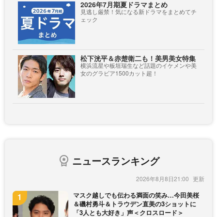
2026年7月期夏ドラマまとめ
見逃し厳禁！気になる新ドラマをまとめてチ
ェック
松下洸平＆赤楚衛二も！美男美女特集
横浜流星や板垣瑞生など話題のイケメンや美
女のグラビア1500カット超！
ニュースランキング
2026年8月8日21:00
マスク越しでも伝わる満面の笑み…今田美桜
＆磯村勇斗＆トラウデン直美の3ショットに
「3人とも大好き」声＜クロスロード＞