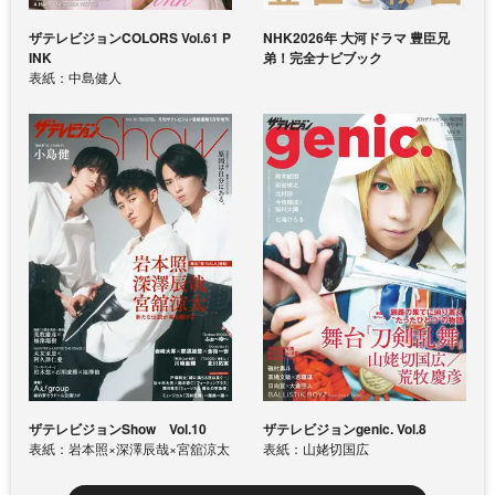
ザテレビジョンCOLORS Vol.61 P
NHK2026年 大河ドラマ 豊臣兄
INK
弟！完全ナビブック
表紙：中島健人
ザテレビジョンShow Vol.10
ザテレビジョンgenic. Vol.8
表紙：岩本照×深澤辰哉×宮舘涼太
表紙：山姥切国広