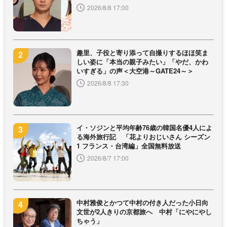
2026/8/8 17:00
趣里、子役と寄り添って自撮りするほほ笑ま
しい姿に「本当の親子みたい」「やだ、かわ
いすぎる」の声＜大空港～GATE24～＞
2026/8/8 17:30
イ・ソジンと平均年齢76歳の韓国名優4人によ
る海外旅行記 「花よりおじいさん シーズン
1 フランス・台湾編」全国無料放送
2026/8/7 17:00
中村雅俊とかつて中村の付き人だった小日向
文世が2人きりの京都旅へ 中村「にやにやし
ちゃう」