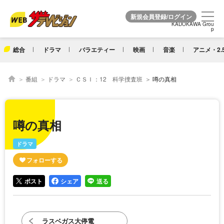
KADOKAWA Grou
KADOKAWA Grou
p
p
総合
ドラマ
バラエティー
映画
音楽
アニメ・2.
番組
ドラマ
ＣＳＩ：12 科学捜査班
噂の真相
噂の真相
ドラマ
ポスト
シェア
送る
ラスベガス大停電