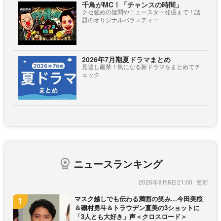
千鳥がMC！「チャンスの時間」
クセ強めの疑問やニュースター発掘まで！話
題のオリジナルバラエティー
2026年7月期夏ドラマまとめ
見逃し厳禁！気になる新ドラマをまとめてチ
ェック
ニュースランキング
2026年8月8日21:00
マスク越しでも伝わる満面の笑み…今田美桜
＆磯村勇斗＆トラウデン直美の3ショットに
「3人とも大好き」声＜クロスロード＞