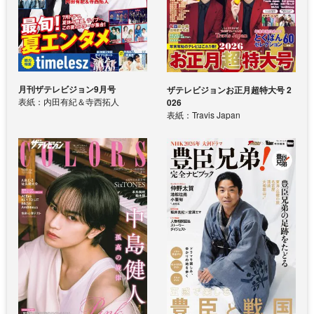
月刊ザテレビジョン9月号
ザテレビジョンお正月超特大号 2
表紙：内田有紀＆寺西拓人
026
表紙：Travis Japan