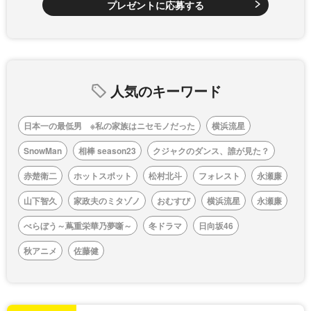
プレゼントに応募する
人気のキーワード
日本一の最低男 ※私の家族はニセモノだった
横浜流星
SnowMan
相棒 season23
クジャクのダンス、誰が見た？
赤楚衛二
ホットスポット
松村北斗
フォレスト
永瀬廉
山下智久
家政夫のミタゾノ
おむすび
横浜流星
永瀬廉
べらぼう～蔦重栄華乃夢噺～
冬ドラマ
日向坂46
秋アニメ
佐藤健