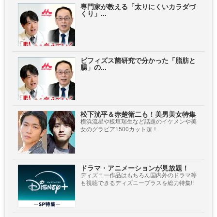
専門家が教える「太りにくいカラダづ
くり」...
ビフィズス菌研究で分かった「脂肪と
腸」の...
松下洸平＆赤楚衛二も！美男美女特集
横浜流星や板垣瑞生など話題のイケメンや美
女のグラビア1500カット超！
ドラマ・アニメーションが見放題！
ディズニー作品はもちろん国内外のドラマ等
も視聴できるディズニープラスを総力特集!!