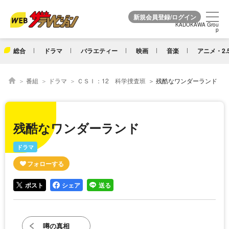
KADOKAWA Grou
KADOKAWA Grou
p
p
総合
ドラマ
バラエティー
映画
音楽
アニメ・2.
番組
ドラマ
ＣＳＩ：12 科学捜査班
残酷なワンダーランド
残酷なワンダーランド
ドラマ
ポスト
シェア
送る
噂の真相