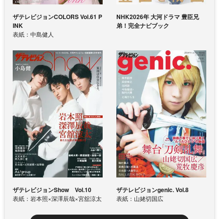
ザテレビジョンCOLORS Vol.61 P
NHK2026年 大河ドラマ 豊臣兄
INK
弟！完全ナビブック
表紙：中島健人
ザテレビジョンShow Vol.10
ザテレビジョンgenic. Vol.8
表紙：岩本照×深澤辰哉×宮舘涼太
表紙：山姥切国広