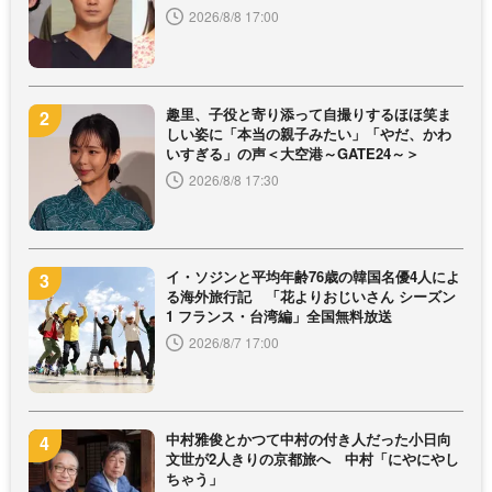
2026/8/8 17:00
趣里、子役と寄り添って自撮りするほほ笑ま
しい姿に「本当の親子みたい」「やだ、かわ
いすぎる」の声＜大空港～GATE24～＞
2026/8/8 17:30
イ・ソジンと平均年齢76歳の韓国名優4人によ
る海外旅行記 「花よりおじいさん シーズン
1 フランス・台湾編」全国無料放送
2026/8/7 17:00
中村雅俊とかつて中村の付き人だった小日向
文世が2人きりの京都旅へ 中村「にやにやし
ちゃう」