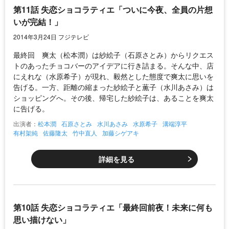
第11話 失恋ショコラティエ「ついに今夜、全員の片想
いが完結！」
2014年3月24日 フジテレビ
最終回 爽太（松本潤）は紗絵子（石原さとみ）からリクエス
トのあったチョコバーのアイデアに行き詰まる。そんな中、店
にえれな（水原希子）が現れ、毅然とした態度で爽太に思いを
告げる。一方、距離の縮まった紗絵子と薫子（水川あさみ）は
ショッピングへ。その後、帰宅した紗絵子は、あることを爽太
に告げる。
出演者：
松本潤
石原さとみ
水川あさみ
水原希子
溝端淳平
有村架純
佐藤隆太
竹中直人
加藤シゲアキ
詳細を見る
第10話 失恋ショコラティエ「最終回前夜！未来に何も
思い描けない」