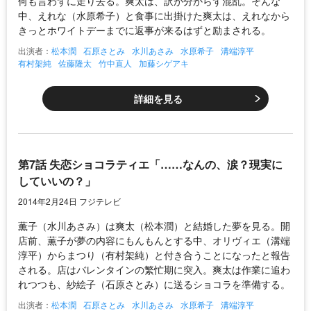
何も言わずに走り去る。爽太は、訳が分からず混乱。そんな
中、えれな（水原希子）と食事に出掛けた爽太は、えれなから
きっとホワイトデーまでに返事が来るはずと励まされる。
出演者：
松本潤
石原さとみ
水川あさみ
水原希子
溝端淳平
有村架純
佐藤隆太
竹中直人
加藤シゲアキ
詳細を見る
第7話 失恋ショコラティエ「……なんの、涙？現実に
していいの？」
2014年2月24日 フジテレビ
薫子（水川あさみ）は爽太（松本潤）と結婚した夢を見る。開
店前、薫子が夢の内容にもんもんとする中、オリヴィエ（溝端
淳平）からまつり（有村架純）と付き合うことになったと報告
される。店はバレンタインの繁忙期に突入。爽太は作業に追わ
れつつも、紗絵子（石原さとみ）に送るショコラを準備する。
出演者：
松本潤
石原さとみ
水川あさみ
水原希子
溝端淳平