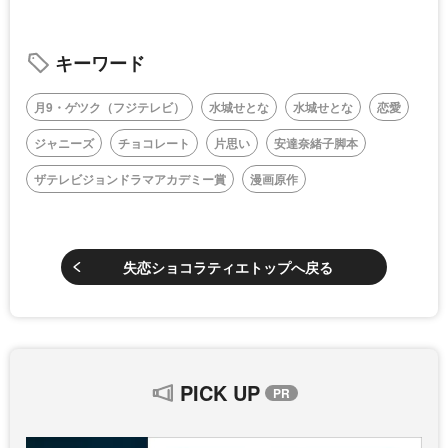
キーワード
月9・ゲツク（フジテレビ）
水城せとな
水城せとな
恋愛
ジャニーズ
チョコレート
片思い
安達奈緒子脚本
ザテレビジョンドラマアカデミー賞
漫画原作
失恋ショコラティエトップへ戻る
PICK UP