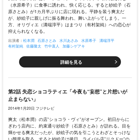
（水原希子）に食事に誘われ、快く応じる。すると紗絵子（石
原さとみ）が1カ月半ぶりに店に現れる。平静を装う爽太だ
が、紗絵子に親しげに振る舞われ、舞い上がってしまう。一
方、オリヴィエ（溝端淳平）はまつり（有村架純）への恋心が
抑えられなくなる。
出演者：
松本潤
石原さとみ
水川あさみ
水原希子
溝端淳平
有村架純
佐藤隆太
竹中直人
加藤シゲアキ
詳細を見る
第2話 失恋ショコラティエ「今夜も“妄想”と片想いが
止まらない」
2014年1月20日 フジテレビ
爽太（松本潤）の店”ショコラ・ヴィ”がオープン。初日からに
ぎわう店内に、約束通り紗絵子（石原さとみ）が訪れる。目を
輝かせる爽太だったが、紗絵子の気を引こうとわざとそっけな
い態度を取る。すると紗絵子は後日、ライバル店”リクドー”の