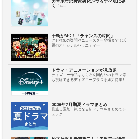
カネボウの酵素研究がつるすべ肌に導
く！s...
千鳥がMC！「チャンスの時間」
クセ強めの疑問やニュースター発掘まで！話
題のオリジナルバラエティー
ドラマ・アニメーションが見放題！
ディズニー作品はもちろん国内外のドラマ等
も視聴できるディズニープラスを総力特集!!
2026年7月期夏ドラマまとめ
見逃し厳禁！気になる新ドラマをまとめてチ
ェック
松下洸平＆赤楚衛二も！美男美女特集