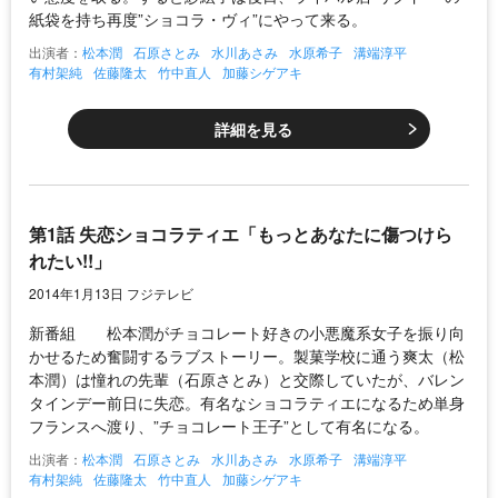
紙袋を持ち再度”ショコラ・ヴィ”にやって来る。
出演者：
松本潤
石原さとみ
水川あさみ
水原希子
溝端淳平
有村架純
佐藤隆太
竹中直人
加藤シゲアキ
詳細を見る
第1話 失恋ショコラティエ「もっとあなたに傷つけら
れたい!!」
2014年1月13日 フジテレビ
新番組 松本潤がチョコレート好きの小悪魔系女子を振り向
かせるため奮闘するラブストーリー。製菓学校に通う爽太（松
本潤）は憧れの先輩（石原さとみ）と交際していたが、バレン
タインデー前日に失恋。有名なショコラティエになるため単身
フランスへ渡り、”チョコレート王子”として有名になる。
出演者：
松本潤
石原さとみ
水川あさみ
水原希子
溝端淳平
有村架純
佐藤隆太
竹中直人
加藤シゲアキ