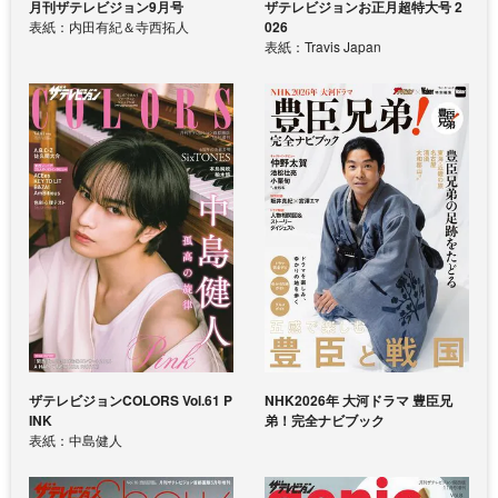
月刊ザテレビジョン9月号
ザテレビジョンお正月超特大号 2
表紙：内田有紀＆寺西拓人
026
表紙：Travis Japan
ザテレビジョンCOLORS Vol.61 P
NHK2026年 大河ドラマ 豊臣兄
INK
弟！完全ナビブック
表紙：中島健人