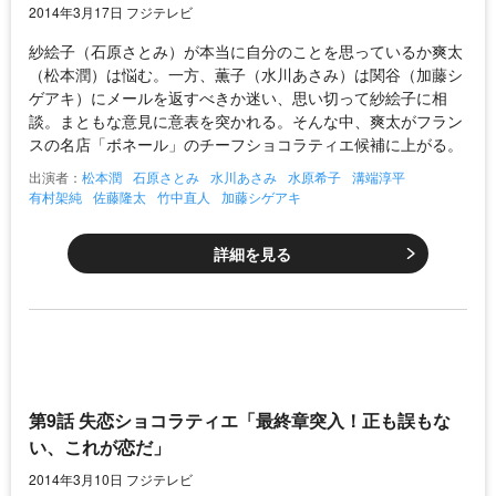
2014年3月17日 フジテレビ
紗絵子（石原さとみ）が本当に自分のことを思っているか爽太
（松本潤）は悩む。一方、薫子（水川あさみ）は関谷（加藤シ
ゲアキ）にメールを返すべきか迷い、思い切って紗絵子に相
談。まともな意見に意表を突かれる。そんな中、爽太がフラン
スの名店「ボネール」のチーフショコラティエ候補に上がる。
出演者：
松本潤
石原さとみ
水川あさみ
水原希子
溝端淳平
有村架純
佐藤隆太
竹中直人
加藤シゲアキ
詳細を見る
第9話 失恋ショコラティエ「最終章突入！正も誤もな
い、これが恋だ」
2014年3月10日 フジテレビ