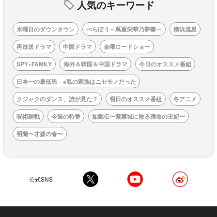
人気のキーワード
水曜日のダウンタウン
べらぼう～蔦重栄華乃夢噺～
横浜流星
再放送ドラマ
中国ドラマ
金曜ロードショー
SPY×FAMILY
海外＆韓国＆中国ドラマ
今日のオススメ番組
日本一の最低男 ※私の家族はニセモノだった
クジャクのダンス、誰が見た？
明日のオススメ番組
冬アニメ
呪術廻戦
今週の特番
如懿伝〜紫禁城に散る宿命の王妃〜
明蘭〜才媛の春〜
公式SNS