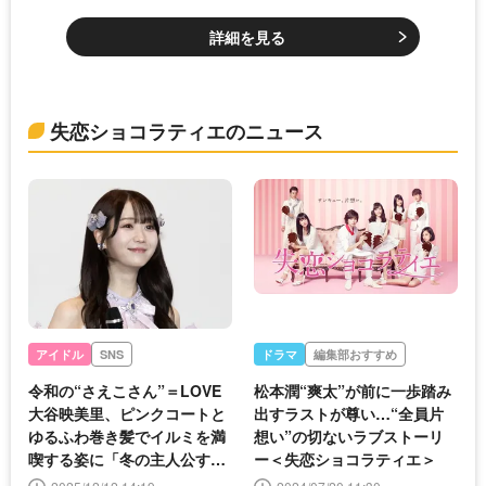
詳細を見る
失恋ショコラティエのニュース
アイドル
SNS
ドラマ
編集部おすすめ
令和の“さえこさん”＝LOVE
松本潤“爽太”が前に一歩踏み
大谷映美里、ピンクコートと
出すラストが尊い…“全員片
ゆるふわ巻き髪でイルミを満
想い”の切ないラブストーリ
喫する姿に「冬の主人公すぎ
ー＜失恋ショコラティエ＞
る」の声