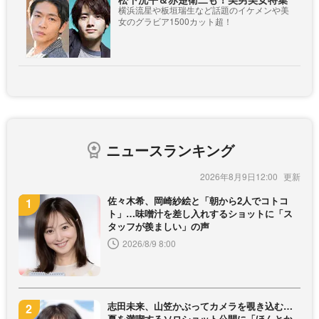
横浜流星や板垣瑞生など話題のイケメンや美
女のグラビア1500カット超！
ニュースランキング
2026年8月9日12:00
佐々木希、岡崎紗絵と「朝から2人でコトコ
ト」…味噌汁を差し入れするショットに「ス
タッフが羨ましい」の声
2026/8/9 8:00
志田未来、山笠かぶってカメラを覗き込む…
夏を満喫するソロショット公開に「ほんとか