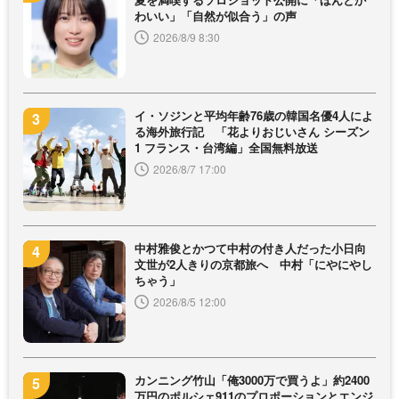
わいい」「自然が似合う」の声
2026/8/9 8:30
イ・ソジンと平均年齢76歳の韓国名優4人によ
る海外旅行記 「花よりおじいさん シーズン
1 フランス・台湾編」全国無料放送
2026/8/7 17:00
中村雅俊とかつて中村の付き人だった小日向
文世が2人きりの京都旅へ 中村「にやにやし
ちゃう」
2026/8/5 12:00
カンニング竹山「俺3000万で買うよ」約2400
万円のポルシェ911のプロポーションとエンジ