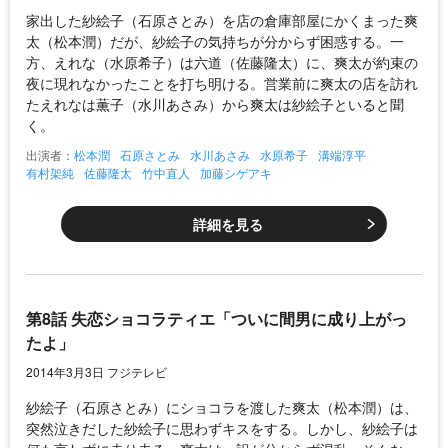
家出した紗絵子（石原さとみ）を店の倉庫部屋にかくまった爽
太（松本潤）だが、紗絵子の気持ちが分からず困惑する。一
方、えれな（水原希子）は六道（佐藤隆太）に、爽太が約束の
夜に現れなかったことを打ち明ける。営業前に爽太の店を訪れ
たえれなは薫子（水川あさみ）から爽太は紗絵子といると聞
く。
出演者：
松本潤
石原さとみ
水川あさみ
水原希子
溝端淳平
有村架純
佐藤隆太
竹中直人
加藤シゲアキ
詳細を見る
第8話 失恋ショコラティエ「ついに間男に成り上がっ
たよ」
2014年3月3日 フジテレビ
紗絵子（石原さとみ）にショコラを渡した爽太（松本潤）は、
突然泣きだした紗絵子に思わずキスをする。しかし、紗絵子は