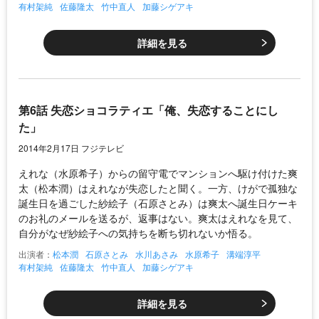
有村架純
佐藤隆太
竹中直人
加藤シゲアキ
詳細を見る
第6話 失恋ショコラティエ「俺、失恋することにし
た」
2014年2月17日 フジテレビ
えれな（水原希子）からの留守電でマンションへ駆け付けた爽
太（松本潤）はえれなが失恋したと聞く。一方、けがで孤独な
誕生日を過ごした紗絵子（石原さとみ）は爽太へ誕生日ケーキ
のお礼のメールを送るが、返事はない。爽太はえれなを見て、
自分がなぜ紗絵子への気持ちを断ち切れないか悟る。
出演者：
松本潤
石原さとみ
水川あさみ
水原希子
溝端淳平
有村架純
佐藤隆太
竹中直人
加藤シゲアキ
詳細を見る