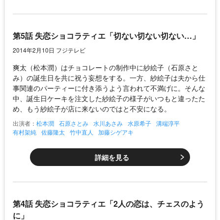
第5話 失恋ショコラティエ「切ない切ない切ない…」
2014年2月10日 フジテレビ
爽太（松本潤）はチョコレートの制作中に紗絵子（石原さと
み）の誕生日を共に祝う妄想をする。一方、紗絵子は夫から仕
事関連のパーティーに付き添うよう言われて不満げに。そんな
中、誕生日ケーキを注文した紗絵子の様子がいつもと違ったた
め、もう紗絵子が店に来ないのではと不安になる。
出演者：
松本潤
石原さとみ
水川あさみ
水原希子
溝端淳平
有村架純
佐藤隆太
竹中直人
加藤シゲアキ
詳細を見る
第4話 失恋ショコラティエ「2人の恋は、チェスのよう
に」