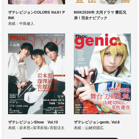
ザテレビジョンCOLORS Vol.61 P
NHK2026年 大河ドラマ 豊臣兄
INK
弟！完全ナビブック
表紙：中島健人
ザテレビジョンShow Vol.10
ザテレビジョンgenic. Vol.8
表紙：岩本照×深澤辰哉×宮舘涼太
表紙：山姥切国広