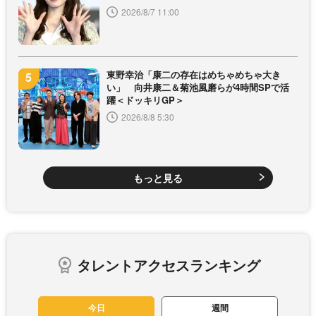
2026/8/7 11:00
東野幸治「康二の存在はめちゃめちゃ大き
い」 向井康二＆菊池風磨らが4時間SPで活
躍＜ドッキリGP＞
2026/8/8 5:30
もっと見る
タレントアクセスランキング
今日
週間