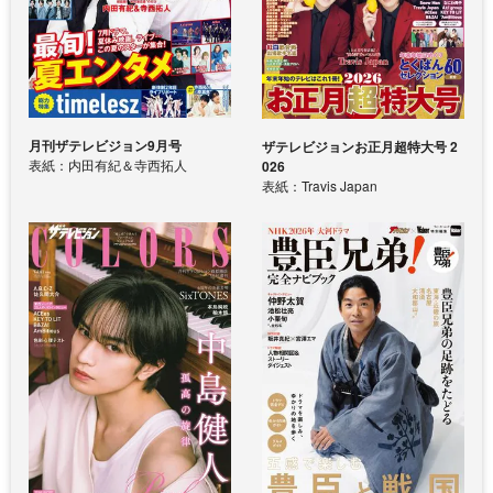
月刊ザテレビジョン9月号
ザテレビジョンお正月超特大号 2
表紙：内田有紀＆寺西拓人
026
表紙：Travis Japan