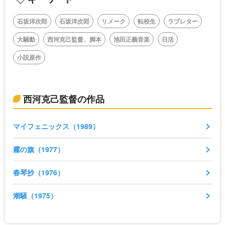
石坂洋次郎
石坂洋次郎
リメーク
転校生
ラブレター
大騒動
西河克己監督、脚本
池田正義音楽
日活
小説原作
西河克己監督の作品
マイフェニックス（1989）
霧の旗（1977）
春琴抄（1976）
潮騒（1975）