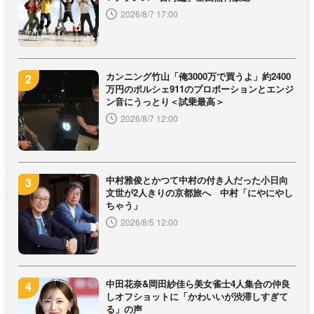
2026/8/7 17:00
カンニング竹山「俺3000万で買うよ」約2400
万円のポルシェ911のプロポーションとエンジ
ン音にうっとり＜試乗最高＞
2026/8/7 12:00
中村雅俊とかつて中村の付き人だった小日向
文世が2人きりの京都旅へ 中村「にやにやし
ちゃう」
2026/8/5 12:00
中田花奈&岡田紗佳ら美女雀士4人集合の仲良
しオフショットに「かわいいが渋滞しすぎて
る」の声