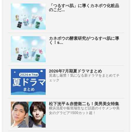
「つるすべ肌」に導くカネボウ化粧品
のこだ...
カネボウの酵素研究がつるすべ肌に導
く！s...
2026年7月期夏ドラマまとめ
見逃し厳禁！気になる新ドラマをまとめてチ
ェック
松下洸平＆赤楚衛二も！美男美女特集
横浜流星や板垣瑞生など話題のイケメンや美
女のグラビア1500カット超！