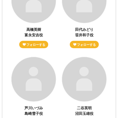
高橋英樹
田代みどり
富永安吉役
笹井和子役
芦川いづみ
二谷英明
島崎雪子役
沼田玉雄役