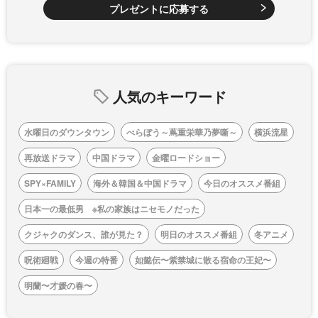
プレゼントに応募する
人気のキーワード
水曜日のダウンタウン
べらぼう～蔦重栄華乃夢噺～
横浜流星
再放送ドラマ
中国ドラマ
金曜ロードショー
SPY×FAMILY
海外＆韓国＆中国ドラマ
今日のオススメ番組
日本一の最低男 ※私の家族はニセモノだった
クジャクのダンス、誰が見た？
明日のオススメ番組
冬アニメ
呪術廻戦
今週の特番
如懿伝〜紫禁城に散る宿命の王妃〜
明蘭〜才媛の春〜