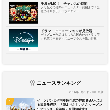
千鳥がMC！「チャンスの時間」
クセ強めの疑問やニュースター発掘まで！話
題のオリジナルバラエティー
ドラマ・アニメーションが見放題！
ディズニー作品はもちろん国内外のドラマ等
も視聴できるディズニープラスを総力特集!!
ニュースランキング
2026年8月8日12:00
イ・ソジンと平均年齢76歳の韓国名優4人によ
る海外旅行記 「花よりおじいさん シーズン
1 フランス・台湾編」全国無料放送