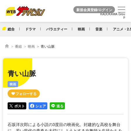
KADOKAWA Grou
KADOKAWA Grou
p
p
総合
ドラマ
バラエティー
映画
音楽
アニメ・2.
番組
映画
青い山脈
青い山脈
映画
ポスト
シェア
送る
石坂洋次郎による小説の3度目の映画化。封建的な高校を舞台
に、若い世代の青春を大切にしようとする女教師と生徒たちを