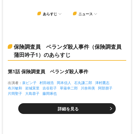
あらすじ
ニュース
保険調査員 ベランダ殺人事件（保険調査員
蒲田吟子1）のあらすじ
第1話 保険調査員 ベランダ殺人事件
出演者：
泉ピン子
村田雄浩
岡本信人
石丸謙二郎
津村鷹志
布川敏和
岩城茉里
吉谷彩子
草薙幸二郎
川奈和美
阿部朋子
片岡聖子
大島蓉子
藤岡琢也
詳細を見る