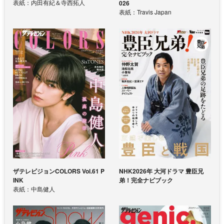
表紙：内田有紀＆寺西拓人
026
表紙：Travis Japan
ザテレビジョンCOLORS Vol.61 P
NHK2026年 大河ドラマ 豊臣兄
INK
弟！完全ナビブック
表紙：中島健人