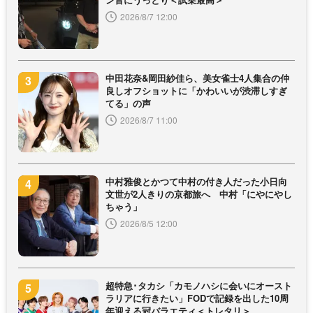
2026/8/7 12:00
中田花奈&岡田紗佳ら、美女雀士4人集合の仲
良しオフショットに「かわいいが渋滞しすぎ
てる」の声
2026/8/7 11:00
中村雅俊とかつて中村の付き人だった小日向
文世が2人きりの京都旅へ 中村「にやにやし
ちゃう」
2026/8/5 12:00
超特急･タカシ「カモノハシに会いにオースト
ラリアに行きたい」FODで記録を出した10周
年迎える冠バラエティ＜トレタリ＞