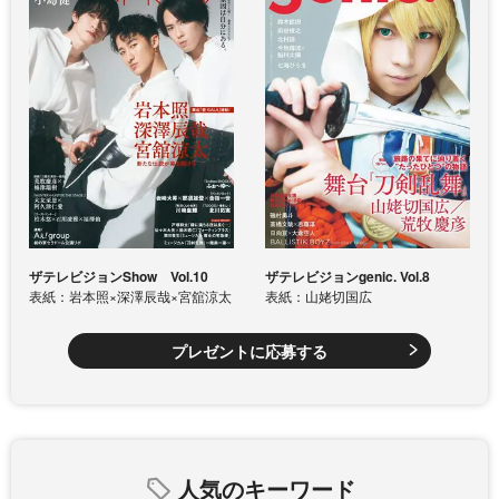
ザテレビジョンShow Vol.10
ザテレビジョンgenic. Vol.8
表紙：岩本照×深澤辰哉×宮舘涼太
表紙：山姥切国広
プレゼントに応募する
人気のキーワード