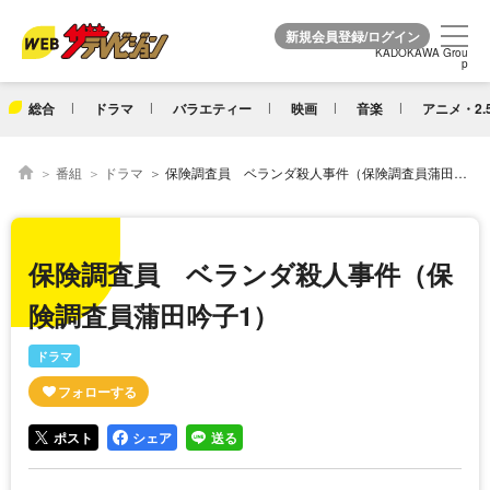
KADOKAWA Grou
KADOKAWA Grou
p
p
総合
ドラマ
バラエティー
映画
音楽
アニメ・2.
番組
ドラマ
保険調査員 ベランダ殺人事件（保険調査員蒲田吟子1）
保険調査員 ベランダ殺人事件（保
険調査員蒲田吟子1）
ドラマ
ポスト
シェア
送る