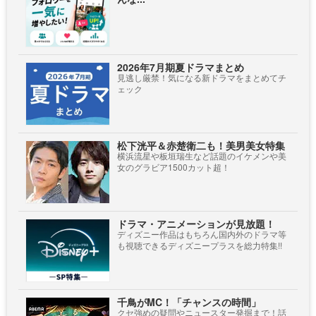
2026年7月期夏ドラマまとめ
見逃し厳禁！気になる新ドラマをまとめてチ
ェック
松下洸平＆赤楚衛二も！美男美女特集
横浜流星や板垣瑞生など話題のイケメンや美
女のグラビア1500カット超！
ドラマ・アニメーションが見放題！
ディズニー作品はもちろん国内外のドラマ等
も視聴できるディズニープラスを総力特集!!
千鳥がMC！「チャンスの時間」
クセ強めの疑問やニュースター発掘まで！話