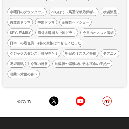
水曜日のダウンタウン
べらぼう～蔦重栄華乃夢噺～
横浜流星
再放送ドラマ
中国ドラマ
金曜ロードショー
SPY×FAMILY
海外＆韓国＆中国ドラマ
今日のオススメ番組
日本一の最低男 ※私の家族はニセモノだった
クジャクのダンス、誰が見た？
明日のオススメ番組
冬アニメ
呪術廻戦
今週の特番
如懿伝〜紫禁城に散る宿命の王妃〜
明蘭〜才媛の春〜
公式SNS