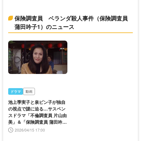
保険調査員 ベランダ殺人事件（保険調査員
蒲田吟子1）のニュース
ドラマ
動画
池上季実子と泉ピン子が独自
の視点で謎に迫る…サスペン
スドラマ「不倫調査員 片山由
美」＆「保険調査員 蒲田吟
子」無料放送
2026/04/15 17:00