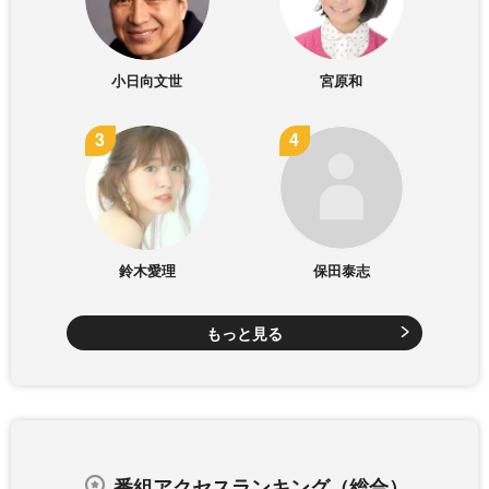
小日向文世
宮原和
鈴木愛理
保田泰志
もっと見る
番組アクセスランキング（総合）