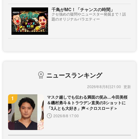
千鳥がMC！「チャンスの時間」
クセ強めの疑問やニュースター発掘まで！話
題のオリジナルバラエティー
ニュースランキング
2026年8月8日21:00
マスク越しでも伝わる満面の笑み…今田美桜
＆磯村勇斗＆トラウデン直美の3ショットに
「3人とも大好き」声＜クロスロード＞
2026/8/8 17:00