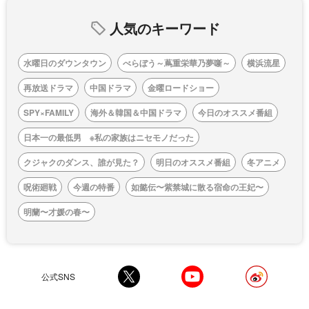
人気のキーワード
水曜日のダウンタウン
べらぼう～蔦重栄華乃夢噺～
横浜流星
再放送ドラマ
中国ドラマ
金曜ロードショー
SPY×FAMILY
海外＆韓国＆中国ドラマ
今日のオススメ番組
日本一の最低男 ※私の家族はニセモノだった
クジャクのダンス、誰が見た？
明日のオススメ番組
冬アニメ
呪術廻戦
今週の特番
如懿伝〜紫禁城に散る宿命の王妃〜
明蘭〜才媛の春〜
公式SNS