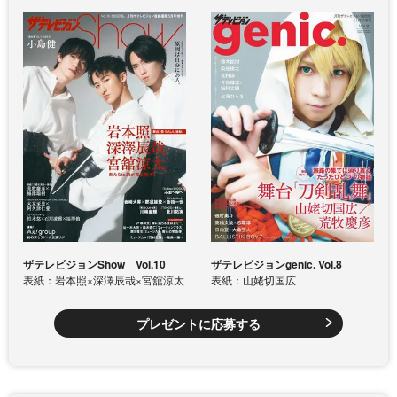
ザテレビジョンShow Vol.10
ザテレビジョンgenic. Vol.8
表紙：岩本照×深澤辰哉×宮舘涼太
表紙：山姥切国広
プレゼントに応募する