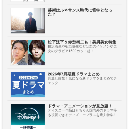
芸術はルネサンス時代に哲学となっ
た？
松下洸平＆赤楚衛二も！美男美女特集
横浜流星や板垣瑞生など話題のイケメンや美
女のグラビア1500カット超！
2026年7月期夏ドラマまとめ
見逃し厳禁！気になる新ドラマをまとめてチ
ェック
ドラマ・アニメーションが見放題！
ディズニー作品はもちろん国内外のドラマ等
も視聴できるディズニープラスを総力特集!!