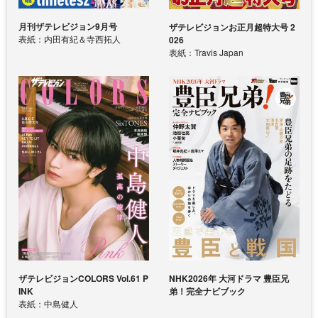
月刊ザテレビジョン9月号
ザテレビジョンお正月超特大号 2
表紙：内田有紀＆寺西拓人
026
表紙：Travis Japan
ザテレビジョンCOLORS Vol.61 P
NHK2026年 大河ドラマ 豊臣兄
INK
弟！完全ナビブック
表紙：中島健人