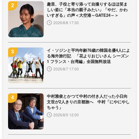
趣里、子役と寄り添って自撮りするほほ笑ま
しい姿に「本当の親子みたい」「やだ、かわ
いすぎる」の声＜大空港～GATE24～＞
2026/8/8 17:30
イ・ソジンと平均年齢76歳の韓国名優4人によ
る海外旅行記 「花よりおじいさん シーズン
1 フランス・台湾編」全国無料放送
2026/8/7 17:00
中村雅俊とかつて中村の付き人だった小日向
文世が2人きりの京都旅へ 中村「にやにやし
ちゃう」
2026/8/5 12:00