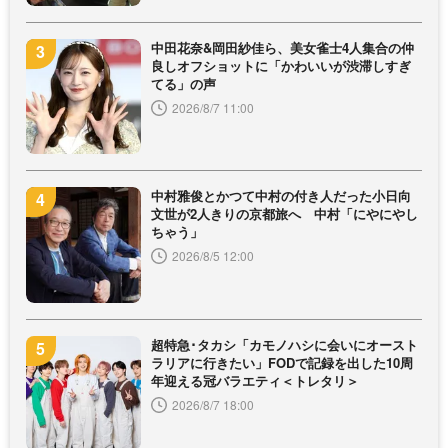
中田花奈&岡田紗佳ら、美女雀士4人集合の仲
良しオフショットに「かわいいが渋滞しすぎ
てる」の声
2026/8/7 11:00
中村雅俊とかつて中村の付き人だった小日向
文世が2人きりの京都旅へ 中村「にやにやし
ちゃう」
2026/8/5 12:00
超特急･タカシ「カモノハシに会いにオースト
ラリアに行きたい」FODで記録を出した10周
年迎える冠バラエティ＜トレタリ＞
2026/8/7 18:00