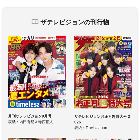
ザテレビジョンの刊行物
月刊ザテレビジョン9月号
ザテレビジョンお正月超特大号 2
表紙：内田有紀＆寺西拓人
026
表紙：Travis Japan