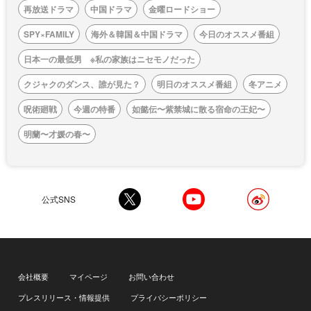
再放送ドラマ
中国ドラマ
金曜ロードショー
SPY×FAMILY
海外＆韓国＆中国ドラマ
今日のオススメ番組
日本一の最低男 ※私の家族はニセモノだった
クジャクのダンス、誰が見た？
明日のオススメ番組
冬アニメ
呪術廻戦
今週の特番
如懿伝〜紫禁城に散る宿命の王妃〜
明蘭〜才媛の春〜
公式SNS
会社概要
マイページ
お問い合わせ
プレスリリース・情報提供
プライバシーポリシー