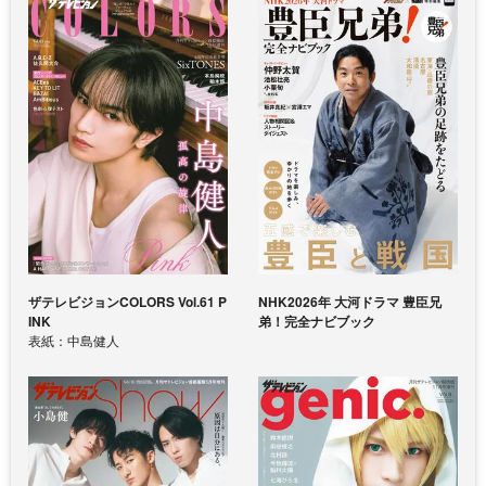
ザテレビジョンCOLORS Vol.61 P
NHK2026年 大河ドラマ 豊臣兄
INK
弟！完全ナビブック
表紙：中島健人