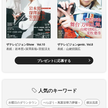
ザテレビジョンShow Vol.10
ザテレビジョンgenic. Vol.8
表紙：岩本照×深澤辰哉×宮舘涼太
表紙：山姥切国広
プレゼントに応募する
人気のキーワード
水曜日のダウンタウン
べらぼう～蔦重栄華乃夢噺～
横浜流星