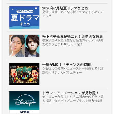
2026年7月期夏ドラマまとめ
見逃し厳禁！気になる新ドラマをまとめてチ
ェック
松下洸平＆赤楚衛二も！美男美女特集
横浜流星や板垣瑞生など話題のイケメンや美
女のグラビア1500カット超！
千鳥がMC！「チャンスの時間」
クセ強めの疑問やニュースター発掘まで！話
題のオリジナルバラエティー
ドラマ・アニメーションが見放題！
ディズニー作品はもちろん国内外のドラマ等
も視聴できるディズニープラスを総力特集!!