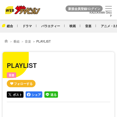
KADOKAWA Grou
KADOKAWA Grou
p
p
総合
ドラマ
バラエティー
映画
音楽
アニメ・2.
番組
音楽
PLAYLIST
PLAYLIST
音楽
ポスト
シェア
送る