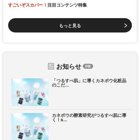
すごいぞスカパー！
注目コンテンツ特集
もっと見る
お知らせ
「つるすべ肌」に導くカネボウ化粧品
のこだ...
カネボウの酵素研究がつるすべ肌に導
く！s...