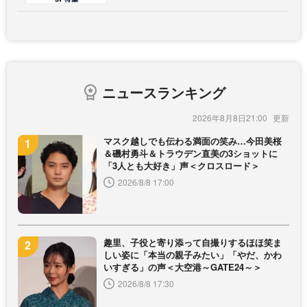
ニュースランキング
2026年8月8日21:00
マスク越しでも伝わる満面の笑み…今田美桜
＆磯村勇斗＆トラウデン直美の3ショットに
「3人とも大好き」声＜クロスロード＞
2026/8/8 17:00
趣里、子役と寄り添って自撮りするほほ笑ま
しい姿に「本当の親子みたい」「やだ、かわ
いすぎる」の声＜大空港～GATE24～＞
2026/8/8 17:30