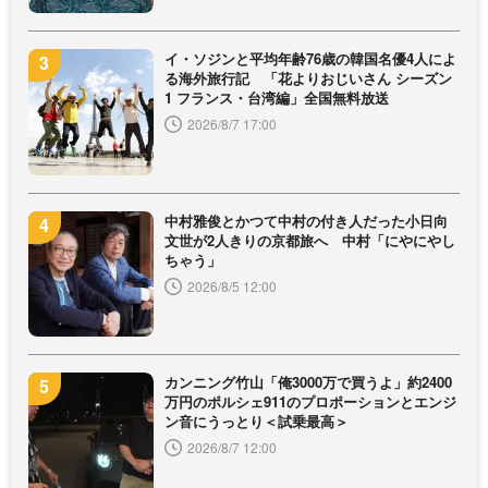
イ・ソジンと平均年齢76歳の韓国名優4人によ
る海外旅行記 「花よりおじいさん シーズン
1 フランス・台湾編」全国無料放送
2026/8/7 17:00
中村雅俊とかつて中村の付き人だった小日向
文世が2人きりの京都旅へ 中村「にやにやし
ちゃう」
2026/8/5 12:00
カンニング竹山「俺3000万で買うよ」約2400
万円のポルシェ911のプロポーションとエンジ
ン音にうっとり＜試乗最高＞
2026/8/7 12:00