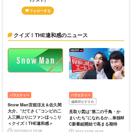
クイズ！THE違和感のニュース
バラエティー
バラエティー
編集部おすすめ
Snow Man宮舘涼太＆佐久間
大介、“だてさく”コンビの二
見取り図は“第二の千鳥・か
人三脚ぶりにファンほっこり
まいたち”になれるか…単独M
＜クイズ！THE違和感＞
C新番組開始で高まる期待
2022/09/12 23:08
2021/12/08 18:00