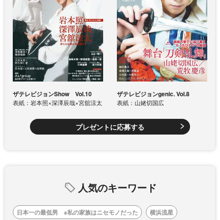
ザテレビジョンShow Vol.10
ザテレビジョンgenic. Vol.8
表紙：岩本照×深澤辰哉×宮舘涼太
表紙：山姥切国広
プレゼントに応募する
人気のキーワード
日本一の最低男 ※私の家族はニセモノだった
横浜流星