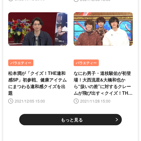
バラエティー
バラエティー
松本潤が「クイズ！THE違和
なにわ男子・道枝駿佑が初登
感SP」初参戦、健康アイテム
場！大西流星&大橋和也か
にまつわる違和感クイズを出
ら“扱いの差”に対するクレー
題
ムが飛び出す＜クイズ！THE
違和感＞
2021/12/05 15:00
2021/11/28 15:00
もっと見る