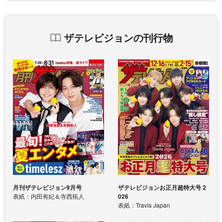
ザテレビジョンの刊行物
月刊ザテレビジョン9月号
ザテレビジョンお正月超特大号 2
表紙：内田有紀＆寺西拓人
026
表紙：Travis Japan