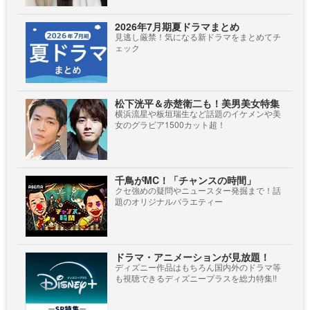
2026年7月期夏ドラマまとめ
見逃し厳禁！気になる新ドラマをまとめてチ
ェック
松下洸平＆赤楚衛二も！美男美女特集
横浜流星や板垣瑞生など話題のイケメンや美
女のグラビア1500カット超！
千鳥がMC！「チャンスの時間」
クセ強めの疑問やニュースター発掘まで！話
題のオリジナルバラエティー
ドラマ・アニメーションが見放題！
ディズニー作品はもちろん国内外のドラマ等
も視聴できるディズニープラスを総力特集!!