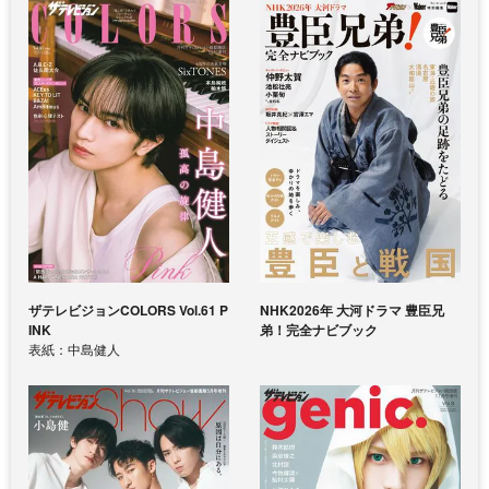
ザテレビジョンCOLORS Vol.61 P
NHK2026年 大河ドラマ 豊臣兄
INK
弟！完全ナビブック
表紙：中島健人