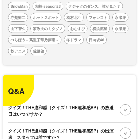
SnowMan
相棒 season23
クジャクのダンス、誰が見た？
赤楚衛二
ホットスポット
松村北斗
フォレスト
永瀬廉
山下智久
家政夫のミタゾノ
おむすび
横浜流星
永瀬廉
べらぼう～蔦重栄華乃夢噺～
冬ドラマ
日向坂46
秋アニメ
佐藤健
Q&A
クイズ！THE違和感（クイズ！THE違和感SP）の放送
日はいつですか？
クイズ！THE違和感（クイズ！THE違和感SP）の出演
者、スタッフは誰ですか？