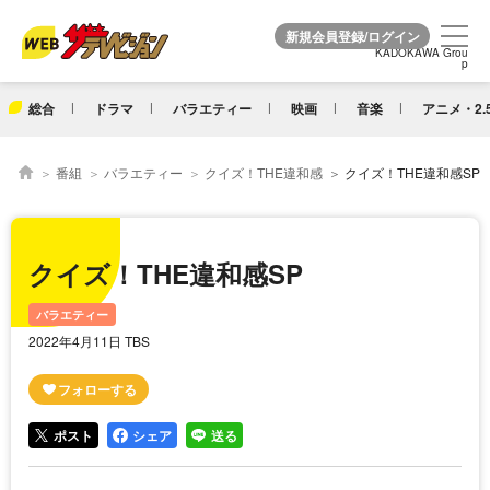
KADOKAWA Grou
KADOKAWA Grou
p
p
総合
ドラマ
バラエティー
映画
音楽
アニメ・2.
番組
バラエティー
クイズ！THE違和感
クイズ！THE違和感SP
クイズ！THE違和感SP
バラエティー
2022年4月11日 TBS
ポスト
シェア
送る