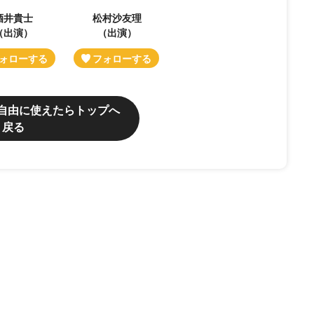
酒井貴士
松村沙友理
（出演）
（出演）
自由に使えたらトップへ
戻る