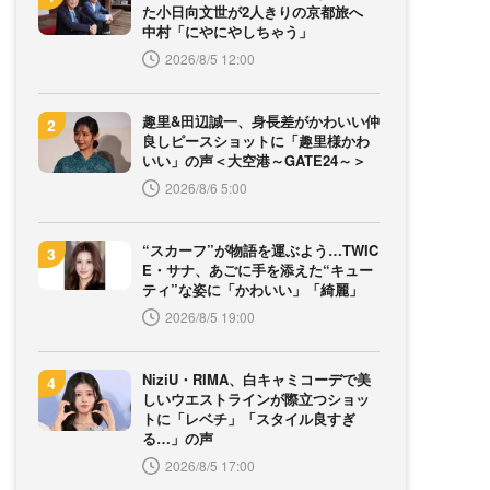
た小日向文世が2人きりの京都旅へ
中村「にやにやしちゃう」
2026/8/5 12:00
趣里&田辺誠一、身長差がかわいい仲
良しピースショットに「趣里様かわ
いい」の声＜大空港～GATE24～＞
2026/8/6 5:00
“スカーフ”が物語を運ぶよう…TWIC
E・サナ、あごに手を添えた“キュー
ティ”な姿に「かわいい」「綺麗」
2026/8/5 19:00
NiziU・RIMA、白キャミコーデで美
しいウエストラインが際立つショッ
トに「レベチ」「スタイル良すぎ
る…」の声
2026/8/5 17:00