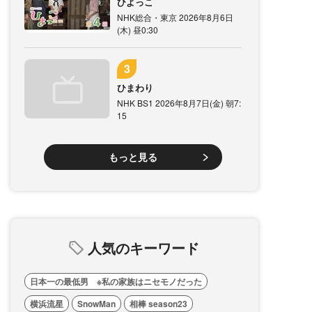
ひよっこ
NHK総合・東京 2026年8月6日
(木) 昼0:30
ひまわり
NHK BS1 2026年8月7日(金) 朝7:
15
もっと見る
人気のキーワード
日本一の最低男 ※私の家族はニセモノだった
横浜流星
SnowMan
相棒 season23