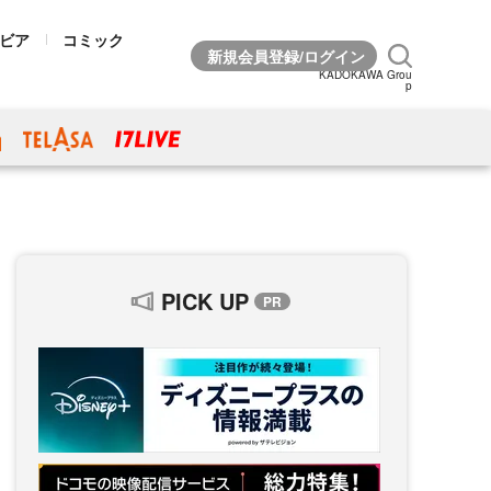
ビア
コミック
KADOKAWA Grou
p
PICK UP