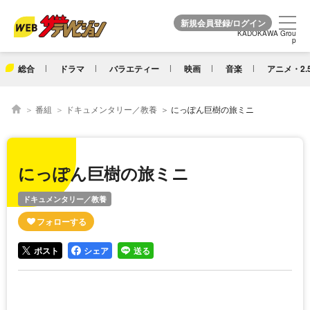
KADOKAWA Grou
KADOKAWA Grou
p
p
総合
ドラマ
バラエティー
映画
音楽
アニメ・2.
番組
ドキュメンタリー／教養
にっぽん巨樹の旅ミニ
にっぽん巨樹の旅ミニ
ドキュメンタリー／教養
ポスト
シェア
送る