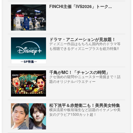
FINCHI主催「IVS2026」トーク...
ドラマ・アニメーションが見放題！
ディズニー作品はもちろん国内外のドラマ等
も視聴できるディズニープラスを総力特集!!
千鳥がMC！「チャンスの時間」
クセ強めの疑問やニュースター発掘まで！話
題のオリジナルバラエティー
松下洸平＆赤楚衛二も！美男美女特集
横浜流星や板垣瑞生など話題のイケメンや美
女のグラビア1500カット超！