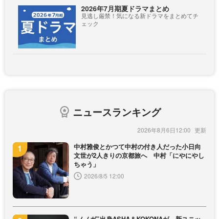
2026年7月期夏ドラマまとめ
見逃し厳禁！気になる新ドラマをまとめてチ
ェック
ニュースランキング
2026年8月6日12:00
中村雅俊とかつて中村の付き人だった小日向
文世が2人きりの京都旅へ 中村「にやにやし
ちゃう」
2026/8/5 12:00
“ノノガ”出身ASHA＆KOKONAが、新ユニッ