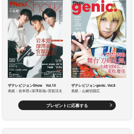
ザテレビジョンShow Vol.10
ザテレビジョンgenic. Vol.8
表紙：岩本照×深澤辰哉×宮舘涼太
表紙：山姥切国広
プレゼントに応募する