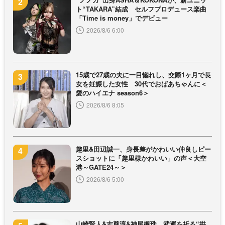
ト“TAKARA”結成 セルフプロデュース楽曲
「Time is money」でデビュー
2026/8/6 6:00
15歳で27歳の夫に一目惚れし、交際1ヶ月で長
女を妊娠した女性 30代でおばあちゃんに＜
愛のハイエナ season6＞
2026/8/6 8:05
趣里&田辺誠一、身長差がかわいい仲良しピー
スショットに「趣里様かわいい」の声＜大空
港～GATE24～＞
2026/8/6 5:00
山崎賢人&志尊淳&神尾楓珠、武運を祈る“拱