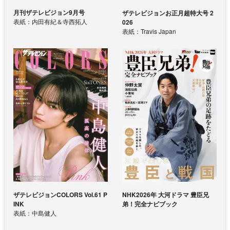
月刊ザテレビジョン9月号
ザテレビジョンお正月超特大号 2
表紙：内田有紀＆寺西拓人
026
表紙：Travis Japan
ザテレビジョンCOLORS Vol.61 P
NHK2026年 大河ドラマ 豊臣兄
INK
弟！完全ナビブック
表紙：中島健人