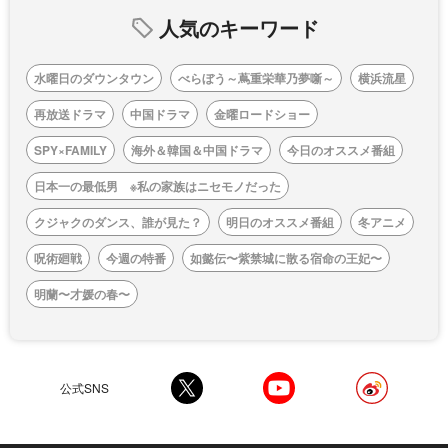
人気のキーワード
水曜日のダウンタウン
べらぼう～蔦重栄華乃夢噺～
横浜流星
再放送ドラマ
中国ドラマ
金曜ロードショー
SPY×FAMILY
海外＆韓国＆中国ドラマ
今日のオススメ番組
日本一の最低男 ※私の家族はニセモノだった
クジャクのダンス、誰が見た？
明日のオススメ番組
冬アニメ
呪術廻戦
今週の特番
如懿伝〜紫禁城に散る宿命の王妃〜
明蘭〜才媛の春〜
公式SNS