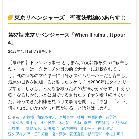
東京リベンジャーズ 聖夜決戦編のあらすじ
第37話 東京リベンジャーズ「When it rains，it pour
s」
2023年4月1日 MBSテレビ
【最終回】ドラケンら東卍(とうまん)の元幹部を次々に殺害し
たマイキーは、タケミチの目の前でナオトに射殺されてしま
う。死の間際のマイキーに自分がタイムリーパーだと告白し、
最悪の世界を回避すると誓ったタケミチは2006年にタイムリー
プする。しかし、みんなを救うための方法が分からず、自分が
強くなるしかないと公園でつるされたタイヤを殴り続けてい
た。帰ってきた相棒を見つけて事情を聞いた千冬は、「オレ、
何すればいいかわかった気がする」と語りはじめる。
出演者：
新祐樹
和氣あず未
逢坂良太
林勇
福西勝也
狩野翔
松岡禎丞
畠中祐
水中雅章
木村昴
野津山幸宏
河西健吾
小野大輔
土岐隼一
寺島拓篤
広瀬裕也
武内駿輔
葉山翔太
内山夕実
森久保祥太郎
江口拓也
榎木淳弥
花江夏樹
杉田智和
小松未可子