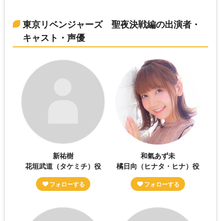
東京リベンジャーズ 聖夜決戦編の出演者・
キャスト・声優
新祐樹
和氣あず未
花垣武道（タケミチ）役
橘日向（ヒナタ・ヒナ）役