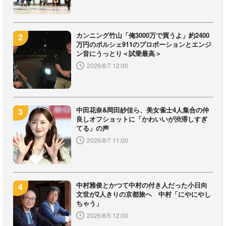
カンニング竹山「俺3000万で買うよ」約2400
万円のポルシェ911のプロポーションとエンジ
ン音にうっとり＜試乗最高＞
2026/8/7 12:00
中田花奈&岡田紗佳ら、美女雀士4人集合の仲
良しオフショットに「かわいいが渋滞しすぎ
てる」の声
2026/8/7 11:00
中村雅俊とかつて中村の付き人だった小日向
文世が2人きりの京都旅へ 中村「にやにやし
ちゃう」
2026/8/5 12:00