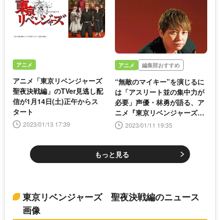
アニメ
アニメ
編集部おすすめ
アニメ「東京リベンジャーズ
“無敵のマイキー”を演じるに
聖夜決戦編」のTVer見逃し配
は「アスリート並の集中力が
信が1月14日(土)正午からス
必要」声優・林勇が語る、ア
タート
ニメ『東京リベンジャーズ』
収録の裏側
2023/01/13 17:39
2023/01/11 19:35
もっと見る
東京リベンジャーズ 聖夜決戦編のニュース
画像