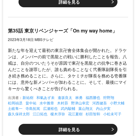
詳細を見る
第35話 東京リベンジャーズ「On my way home」
2023年3月18日 MBSテレビ
新たな年を迎えて最初の東京卍會全体集会が開かれた。ドラケ
ンは、メンバーの前で黒龍との戦いに勝利したことを報告。八
戒は、自分のついたうそが原因で東卍を黒龍との抗争に巻き込
んだことを謝罪したが、誰も責めることなく弐番隊副隊長を引
き続き務めることに。さらに、タケミチが隊長を務める壱番隊
には、意外な新メンバーが加わることに。そして、最後にマイ
キーから驚くべきことが告げられる。
出演者：
新祐樹
和氣あず未
逢坂良太
林勇
福西勝也
狩野翔
松岡禎丞
畠中祐
水中雅章
木村昴
野津山幸宏
河西健吾
小野大輔
土岐隼一
寺島拓篤
広瀬裕也
武内駿輔
葉山翔太
内山夕実
森久保祥太郎
江口拓也
榎木淳弥
花江夏樹
杉田智和
小松未可子
詳細を見る