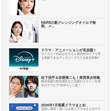
NARSの新クレンジングオイルで毎
朝、メ...
ドラマ・アニメーションが見放題！
ディズニー作品はもちろん国内外のドラマ等
も視聴できるディズニープラスを総力特集!!
松下洸平＆赤楚衛二も！美男美女特集
横浜流星や板垣瑞生など話題のイケメンや美
女のグラビア1500カット超！
2026年7月期夏ドラマまとめ
見逃し厳禁！気になる新ドラマをまとめてチ