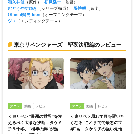
和久井健
（原作）
初見浩一
（監督）
むとうやすゆき
（シリーズ構成）
堤博明
（音楽）
Official髭男dism
（オープニングテーマ）
ツユ
（エンディングテーマ）
東京リベンジャーズ 聖夜決戦編のレビュー
アニメ
動画
レビュー
アニメ
動画
レビュー
＜東リベ＞“最悪の世界”を変
＜東リベ＞思わず目を覆いた
えるべく大きな決断…タケミ
くなる“これまでで最悪の世
チ＆千冬、“相棒の絆”が熱
界”も…タケミチの強い覚悟