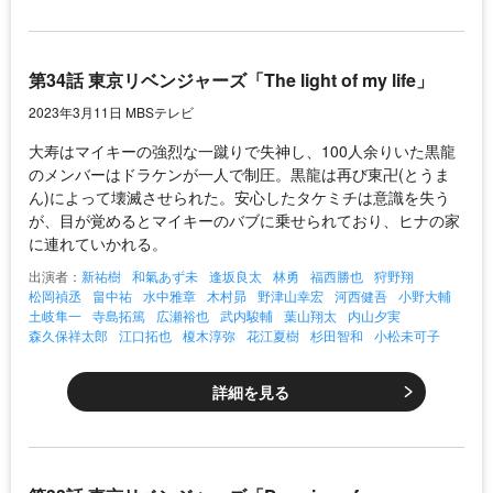
第34話 東京リベンジャーズ「The light of my life」
2023年3月11日 MBSテレビ
大寿はマイキーの強烈な一蹴りで失神し、100人余りいた黒龍
のメンバーはドラケンが一人で制圧。黒龍は再び東卍(とうま
ん)によって壊滅させられた。安心したタケミチは意識を失う
が、目が覚めるとマイキーのバブに乗せられており、ヒナの家
に連れていかれる。
出演者：
新祐樹
和氣あず未
逢坂良太
林勇
福西勝也
狩野翔
松岡禎丞
畠中祐
水中雅章
木村昴
野津山幸宏
河西健吾
小野大輔
土岐隼一
寺島拓篤
広瀬裕也
武内駿輔
葉山翔太
内山夕実
森久保祥太郎
江口拓也
榎木淳弥
花江夏樹
杉田智和
小松未可子
詳細を見る