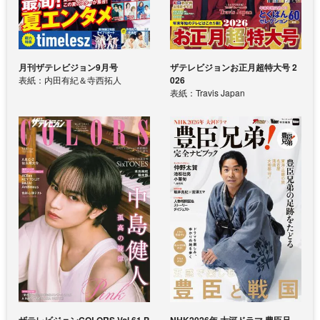
月刊ザテレビジョン9月号
ザテレビジョンお正月超特大号 2
表紙：内田有紀＆寺西拓人
026
表紙：Travis Japan