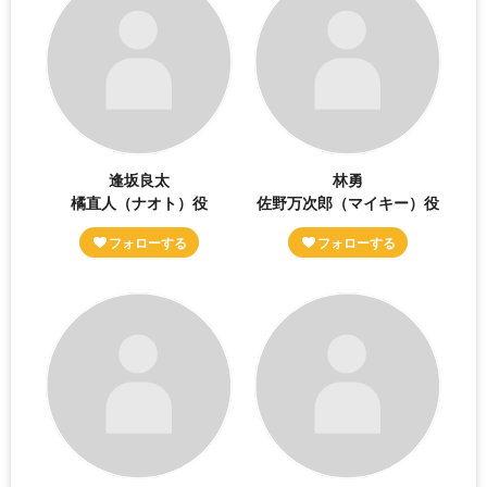
逢坂良太
林勇
橘直人（ナオト）役
佐野万次郎（マイキー）役