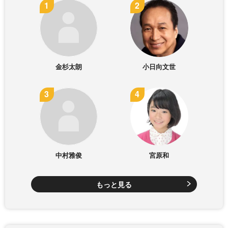
金杉太朗
小日向文世
中村雅俊
宮原和
もっと見る