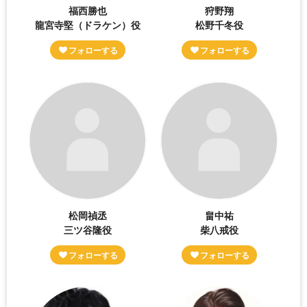
福西勝也
狩野翔
龍宮寺堅（ドラケン）役
松野千冬役
松岡禎丞
畠中祐
三ツ谷隆役
柴八戒役