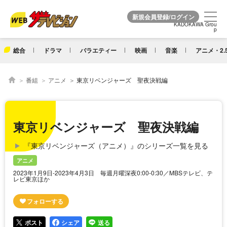
KADOKAWA Grou
KADOKAWA Grou
p
p
総合
ドラマ
バラエティー
映画
音楽
アニメ・2.
番組
アニメ
東京リベンジャーズ 聖夜決戦編
東京リベンジャーズ 聖夜決戦編
『東京リベンジャーズ（アニメ）』のシリーズ一覧を見る
アニメ
2023年1月9日-2023年4月3日 毎週月曜深夜0:00-0:30／MBSテレビ、テ
レビ東京ほか
ポスト
シェア
送る