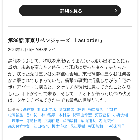
詳細を見る
第36話 東京リベンジャーズ「Last order」
2023年3月25日 MBSテレビ
黒龍をつぶして、稀咲を東卍(とうまん)から追い出すことにも
成功。未来を変えたと確信して現代に戻ったタケミチだった
が、戻った先は三ツ谷の葬儀の会場。東卍幹部の三ツ谷は何者
かに殺されてしまっていた。衝撃の事実に混乱しながら自宅の
ボロアパートに戻ると、タケミチが現代に戻ってきたことを察
したナオトがやって来る。そして、ナオトが語った現代の状況
は、タケミチが見てきた中でも最悪の世界だった。
出演者：
新祐樹
和氣あず未
逢坂良太
林勇
福西勝也
狩野翔
松岡禎丞
畠中祐
水中雅章
木村昴
野津山幸宏
河西健吾
小野大輔
土岐隼一
寺島拓篤
広瀬裕也
武内駿輔
葉山翔太
内山夕実
森久保祥太郎
江口拓也
榎木淳弥
花江夏樹
杉田智和
小松未可子