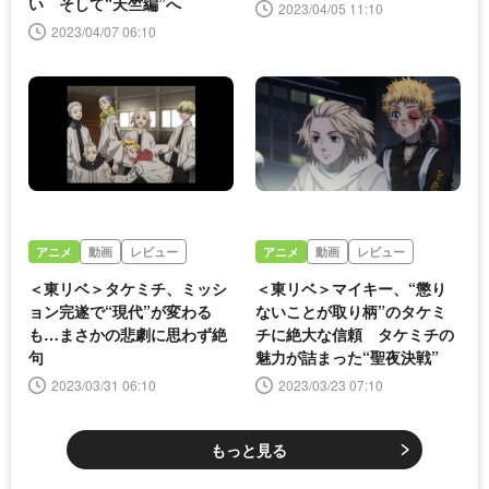
い そして“天竺編”へ
2023/04/05 11:10
2023/04/07 06:10
アニメ
動画
レビュー
アニメ
動画
レビュー
＜東リベ＞タケミチ、ミッシ
＜東リベ＞マイキー、“懲り
ョン完遂で“現代”が変わる
ないことが取り柄”のタケミ
も…まさかの悲劇に思わず絶
チに絶大な信頼 タケミチの
句
魅力が詰まった“聖夜決戦”
2023/03/31 06:10
2023/03/23 07:10
もっと見る