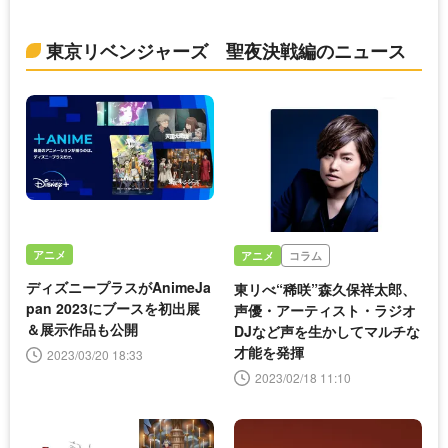
東京リベンジャーズ 聖夜決戦編のニュース
アニメ
アニメ
コラム
ディズニープラスがAnimeJa
東リべ“稀咲”森久保祥太郎、
pan 2023にブースを初出展
声優・アーティスト・ラジオ
＆展示作品も公開
DJなど声を生かしてマルチな
才能を発揮
2023/03/20 18:33
2023/02/18 11:10