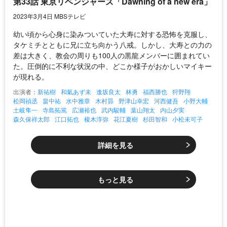
第33話 東京リベンジャーズ「Dawning of a new era」
2023年3月4日 MBSテレビ
幼い頃から心身に染みついていた大寿に対する恐怖を克服し、
タケミチとともに兄に立ち向かう八戒。しかし、大寿との力の
差は大きく、教会の周りも100人の黒龍メンバーに囲まれてい
た。圧倒的に不利な状況の中、どこか様子がおかしいマイキー
が現れる。
出演者：
新祐樹
和氣あず未
逢坂良太
林勇
福西勝也
狩野翔
松岡禎丞
畠中祐
水中雅章
木村昴
野津山幸宏
河西健吾
小野大輔
土岐隼一
寺島拓篤
広瀬裕也
武内駿輔
葉山翔太
内山夕実
森久保祥太郎
江口拓也
榎木淳弥
花江夏樹
杉田智和
小松未可子
詳細を見る
もっと見る