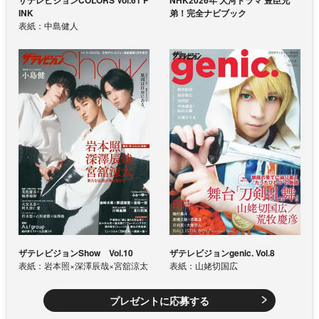
ザテレビジョンCOLORS Vol.61 P
NHK2026年 大河ドラマ 豊臣兄
INK
弟！完全ナビブック
表紙：中島健人
ザテレビジョンShow Vol.10
ザテレビジョンgenic. Vol.8
表紙：岩本照×深澤辰哉×宮舘涼太
表紙：山姥切国広
プレゼントに応募する