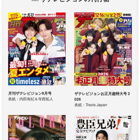
月刊ザテレビジョン9月号
ザテレビジョンお正月超特大号 2
表紙：内田有紀＆寺西拓人
026
表紙：Travis Japan