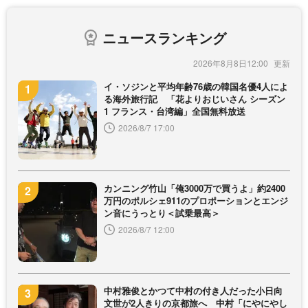
ニュースランキング
2026年8月8日12:00
イ・ソジンと平均年齢76歳の韓国名優4人によ
る海外旅行記 「花よりおじいさん シーズン
1 フランス・台湾編」全国無料放送
2026/8/7 17:00
カンニング竹山「俺3000万で買うよ」約2400
万円のポルシェ911のプロポーションとエンジ
ン音にうっとり＜試乗最高＞
2026/8/7 12:00
中村雅俊とかつて中村の付き人だった小日向
文世が2人きりの京都旅へ 中村「にやにやし