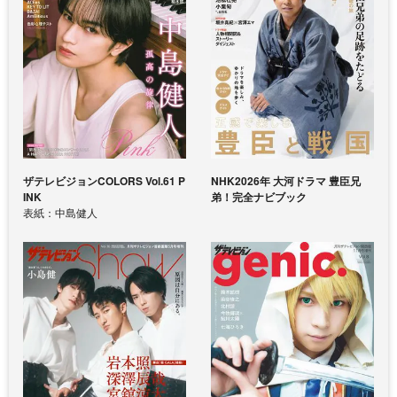
ザテレビジョンCOLORS Vol.61 P
NHK2026年 大河ドラマ 豊臣兄
INK
弟！完全ナビブック
表紙：中島健人