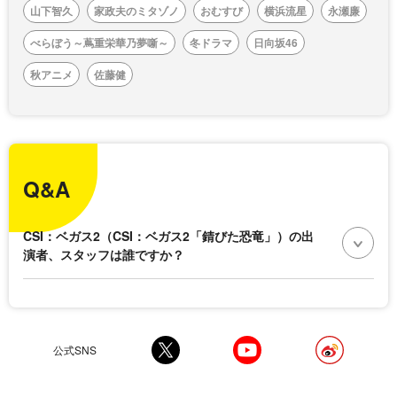
山下智久
家政夫のミタゾノ
おむすび
横浜流星
永瀬廉
べらぼう～蔦重栄華乃夢噺～
冬ドラマ
日向坂46
秋アニメ
佐藤健
Q&A
CSI：ベガス2（CSI：ベガス2「錆びた恐竜」）の出
演者、スタッフは誰ですか？
公式SNS