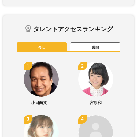
タレントアクセスランキング
今日
週間
小日向文世
宮原和