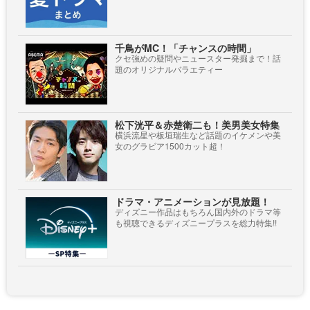
千鳥がMC！「チャンスの時間」
クセ強めの疑問やニュースター発掘まで！話
題のオリジナルバラエティー
松下洸平＆赤楚衛二も！美男美女特集
横浜流星や板垣瑞生など話題のイケメンや美
女のグラビア1500カット超！
ドラマ・アニメーションが見放題！
ディズニー作品はもちろん国内外のドラマ等
も視聴できるディズニープラスを総力特集!!