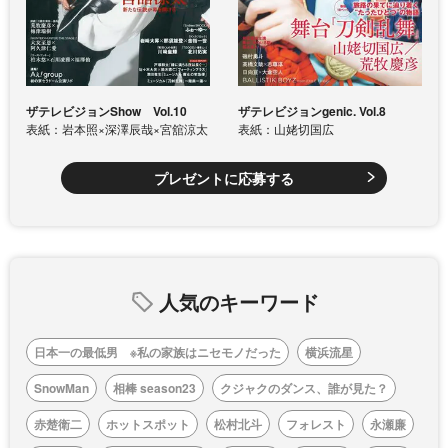
ザテレビジョンShow Vol.10
ザテレビジョンgenic. Vol.8
表紙：岩本照×深澤辰哉×宮舘涼太
表紙：山姥切国広
プレゼントに応募する
人気のキーワード
日本一の最低男 ※私の家族はニセモノだった
横浜流星
SnowMan
相棒 season23
クジャクのダンス、誰が見た？
赤楚衛二
ホットスポット
松村北斗
フォレスト
永瀬廉