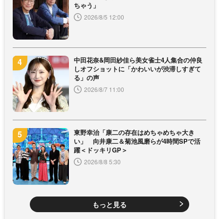
ちゃう」
2026/8/5 12:00
中田花奈&岡田紗佳ら美女雀士4人集合の仲良
しオフショットに「かわいいが渋滞しすぎて
る」の声
2026/8/7 11:00
東野幸治「康二の存在はめちゃめちゃ大き
い」 向井康二＆菊池風磨らが4時間SPで活
躍＜ドッキリGP＞
2026/8/8 5:30
もっと見る