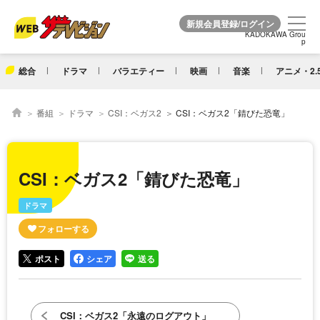
KADOKAWA Grou
KADOKAWA Grou
p
p
総合
ドラマ
バラエティー
映画
音楽
アニメ・2.
番組
ドラマ
CSI：ベガス2
CSI：ベガス2「錆びた恐竜」
CSI：ベガス2「錆びた恐竜」
ドラマ
ポスト
シェア
送る
CSI：ベガス2「永遠のログアウト」