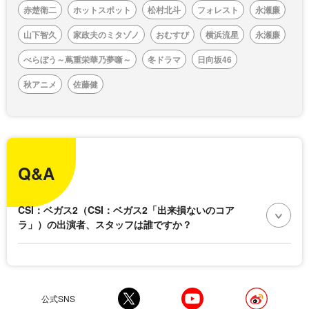
赤楚衛二
ホットスポット
松村北斗
フォレスト
永瀬廉
山下智久
家政夫のミタゾノ
おむすび
横浜流星
永瀬廉
べらぼう～蔦重栄華乃夢噺～
冬ドラマ
日向坂46
秋アニメ
佐藤健
Q&A
CSI：ベガス2（CSI：ベガス2「出来損ないのコア
ラ」）の出演者、スタッフは誰ですか？
公式SNS