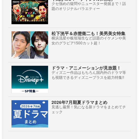
クセ強めの疑問やニュースター発掘まで！話
題のオリジナルバラエティー
松下洸平＆赤楚衛二も！美男美女特集
横浜流星や板垣瑞生など話題のイケメンや美
女のグラビア1500カット超！
ドラマ・アニメーションが見放題！
ディズニー作品はもちろん国内外のドラマ等
も視聴できるディズニープラスを総力特集!!
2026年7月期夏ドラマまとめ
見逃し厳禁！気になる新ドラマをまとめてチ
ェック