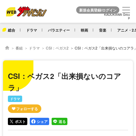
KADOKAWA Grou
KADOKAWA Grou
p
p
総合
ドラマ
バラエティー
映画
音楽
アニメ・2.
番組
ドラマ
CSI：ベガス2
CSI：ベガス2「出来損ないのコアラ
CSI：ベガス2「出来損ないのコア
ラ」
ドラマ
ポスト
シェア
送る