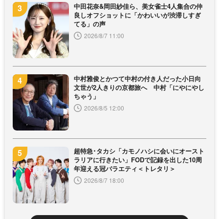
中田花奈&岡田紗佳ら、美女雀士4人集合の仲
良しオフショットに「かわいいが渋滞しすぎ
てる」の声
2026/8/7 11:00
中村雅俊とかつて中村の付き人だった小日向
文世が2人きりの京都旅へ 中村「にやにやし
ちゃう」
2026/8/5 12:00
超特急･タカシ「カモノハシに会いにオースト
ラリアに行きたい」FODで記録を出した10周
年迎える冠バラエティ＜トレタリ＞
2026/8/7 18:00