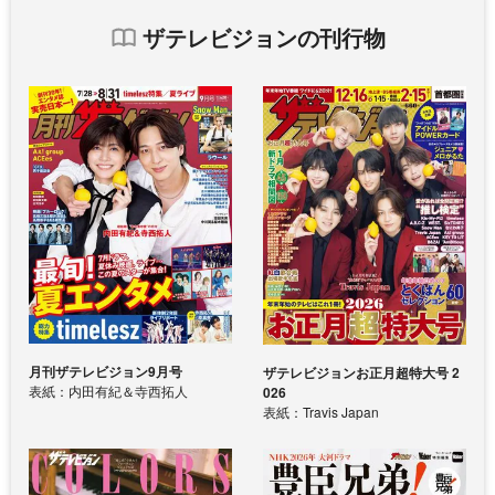
ザテレビジョンの刊行物
月刊ザテレビジョン9月号
ザテレビジョンお正月超特大号 2
表紙：内田有紀＆寺西拓人
026
表紙：Travis Japan