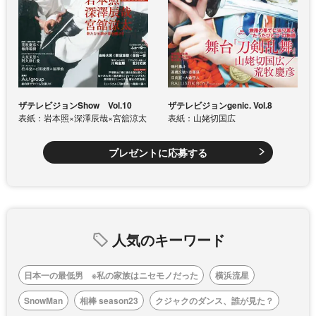
ザテレビジョンShow Vol.10
ザテレビジョンgenic. Vol.8
表紙：岩本照×深澤辰哉×宮舘涼太
表紙：山姥切国広
プレゼントに応募する
人気のキーワード
日本一の最低男 ※私の家族はニセモノだった
横浜流星
SnowMan
相棒 season23
クジャクのダンス、誰が見た？