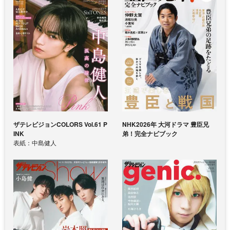
ザテレビジョンCOLORS Vol.61 P
NHK2026年 大河ドラマ 豊臣兄
INK
弟！完全ナビブック
表紙：中島健人