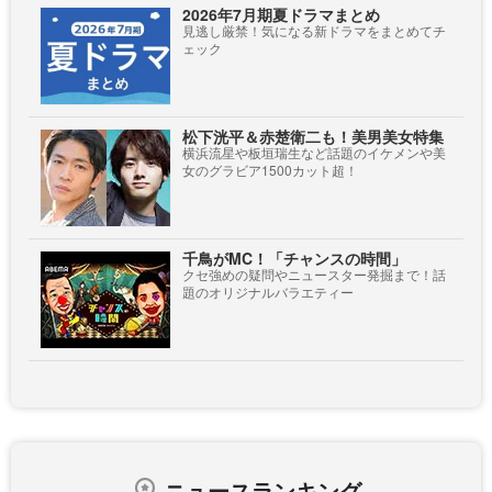
2026年7月期夏ドラマまとめ
見逃し厳禁！気になる新ドラマをまとめてチ
ェック
松下洸平＆赤楚衛二も！美男美女特集
横浜流星や板垣瑞生など話題のイケメンや美
女のグラビア1500カット超！
千鳥がMC！「チャンスの時間」
クセ強めの疑問やニュースター発掘まで！話
題のオリジナルバラエティー
ニュースランキング