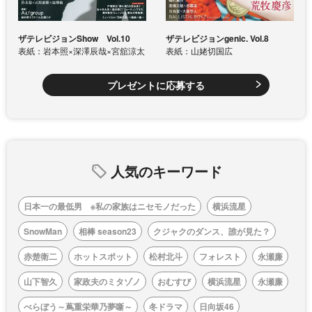
ザテレビジョンShow Vol.10
ザテレビジョンgenic. Vol.8
表紙：岩本照×深澤辰哉×宮舘涼太
表紙：山姥切国広
プレゼントに応募する
人気のキーワード
日本一の最低男 ※私の家族はニセモノだった
横浜流星
SnowMan
相棒 season23
クジャクのダンス、誰が見た？
赤楚衛二
ホットスポット
松村北斗
フォレスト
永瀬廉
山下智久
家政夫のミタゾノ
おむすび
横浜流星
永瀬廉
べらぼう～蔦重栄華乃夢噺～
冬ドラマ
日向坂46