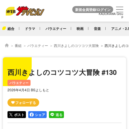
KADOKAWA Grou
KADOKAWA Grou
p
p
総合
ドラマ
バラエティー
映画
音楽
アニメ・2.
番組
バラエティー
西川きよしのコツコツ大冒険
西川きよしのコツ
西川きよしのコツコツ大冒険 #130
バラエティー
2026年4月4日 BSよしもと
ポスト
シェア
送る