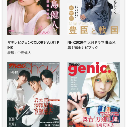
ザテレビジョンCOLORS Vol.61 P
NHK2026年 大河ドラマ 豊臣兄
INK
弟！完全ナビブック
表紙：中島健人