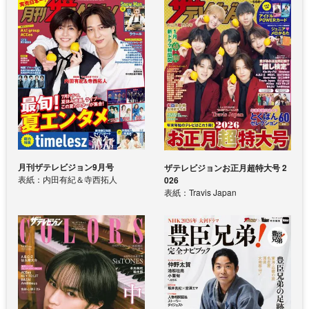
月刊ザテレビジョン9月号
ザテレビジョンお正月超特大号 2
表紙：内田有紀＆寺西拓人
026
表紙：Travis Japan