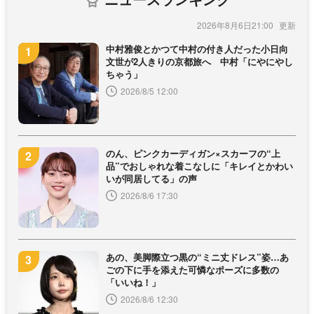
2026年8月6日21:00
中村雅俊とかつて中村の付き人だった小日向
文世が2人きりの京都旅へ 中村「にやにやし
ちゃう」
2026/8/5 12:00
のん、ピンクカーディガン×スカーフの“上
品”でおしゃれな着こなしに「キレイとかわい
いが同居してる」の声
2026/8/6 17:30
あの、美脚際立つ黒の“ミニ丈ドレス”姿…あ
ごの下に手を添えた可憐なポーズに多数の
「いいね！」
2026/8/6 12:30