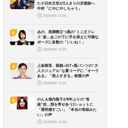
た小日向文世が2人きりの京都旅へ
中村「にやにやしちゃう」
2026/8/5 12:00
あの、美脚際立つ黒の“ミニ丈ドレ
ス”姿…あごの下に手を添えた可憐な
ポーズに多数の「いいね！」
2026/8/6 12:30
上坂樹里、眼鏡×白T×黒パンツの“大
人カジュアル”な夏コーデに「オーラ
ある」「美人すぎる」称賛の声
2026/8/6 12:30
のん＆堀内敬子が8年ぶりの“母
娘”役…頬を寄せ合う2ショットに
「透明感すごい」「本当の母娘みた
い」の声
2026/8/6 14:29