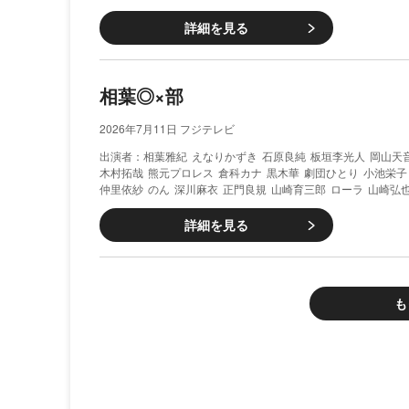
詳細を見る
相葉◎×部
2026年7月11日 フジテレビ
相葉雅紀
えなりかずき
石原良純
板垣李光人
岡山天
木村拓哉
熊元プロレス
倉科カナ
黒木華
劇団ひとり
小池栄子
仲里依紗
のん
深川麻衣
正門良規
山崎育三郎
ローラ
山崎弘
詳細を見る
も