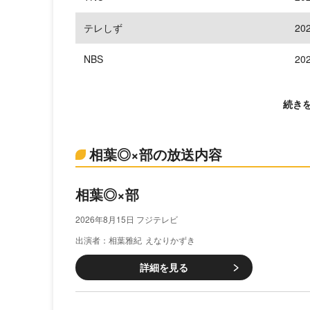
テレしず
20
NBS
20
続き
相葉◎×部の放送内容
相葉◎×部
2026年8月15日 フジテレビ
相葉雅紀
えなりかずき
詳細を見る