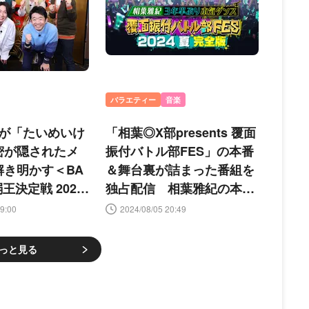
バラエティー
音楽
が「たいめいけ
「相葉◎X部presents 覆面
密が隠されたメ
振付バトル部FES」の本番
解き明かす＜BA
＆舞台裏が詰まった番組を
王決定戦 2025
独占配信 相葉雅紀の本気
ダンス＆歌披露も
9:00
2024/08/05 20:49
っと見る