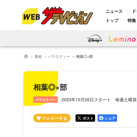
ニュース
ド
トップ
特集
番組
バラエティー
相葉◎×部
相葉◎×部
2023年10月26日スタート 毎週土曜昼4
バラエティー
ポスト
シェア