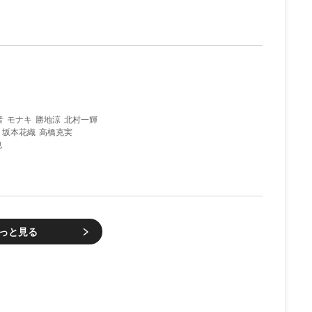
音
モナキ
勝地涼
北村一輝
坂本花織
高橋克実
也
っと見る