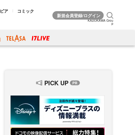
ビア
コミック
KADOKAWA Grou
p
PICK UP