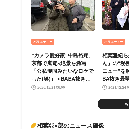
バラエティー
バラエティー
“カメラ愛好家”中島裕翔、
相葉雅紀ら
京都で嵐電×絶景を激写
ん」の“秘
「公私混同みたいなロケで
ニュー”を
した(笑)」＜BABA抜き最
BA抜き最弱
弱王決定戦2026新春SP＞
新春SP＞
2025/12/24 06:00
2024/12/24 0
も
相葉◎×部のニュース画像