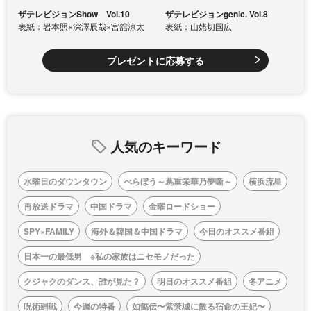
ザテレビジョンShow Vol.10
ザテレビジョンgenic. Vol.8
表紙：岩本照×深澤辰哉×宮舘涼太
表紙：山姥切国広
プレゼントに応募する
人気のキーワード
水曜日のダウンタウン
べらぼう～蔦重栄華乃夢噺～
横浜流星
再放送ドラマ
中国ドラマ
金曜ロードショー
SPY×FAMILY
海外＆韓国＆中国ドラマ
今日のオススメ番組
日本一の最低男 ※私の家族はニセモノだった
クジャクのダンス、誰が見た？
明日のオススメ番組
冬アニメ
呪術廻戦
今週の特番
如懿伝〜紫禁城に散る宿命の王妃〜