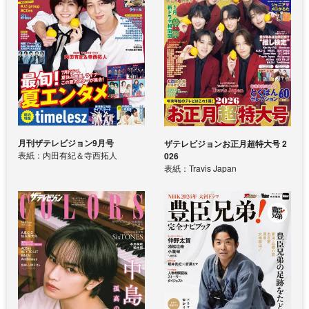
月刊ザテレビジョン9月号
ザテレビジョンお正月超特大号 2
表紙：内田有紀＆寺西拓人
026
表紙：Travis Japan