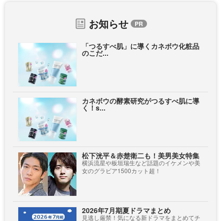
お知らせ
「つるすべ肌」に導くカネボウ化粧品
のこだ...
カネボウの酵素研究がつるすべ肌に導
く！s...
松下洸平＆赤楚衛二も！美男美女特集
横浜流星や板垣瑞生など話題のイケメンや美
女のグラビア1500カット超！
2026年7月期夏ドラマまとめ
見逃し厳禁！気になる新ドラマをまとめてチ