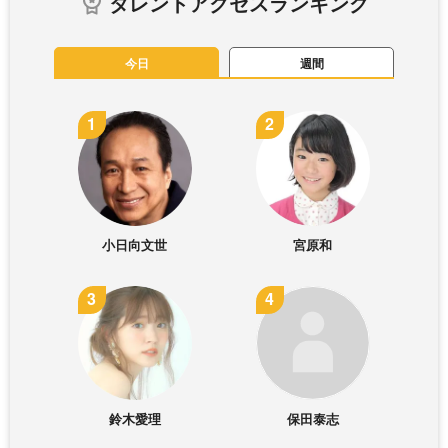
タレントアクセスランキング
今日
週間
小日向文世
宮原和
鈴木愛理
保田泰志