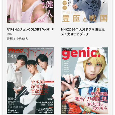
ザテレビジョンCOLORS Vol.61 P
NHK2026年 大河ドラマ 豊臣兄
INK
弟！完全ナビブック
表紙：中島健人