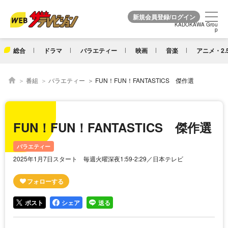
KADOKAWA Grou
KADOKAWA Grou
p
p
総合
ドラマ
バラエティー
映画
音楽
アニメ・2.
番組
バラエティー
FUN！FUN！FANTASTICS 傑作選
FUN！FUN！FANTASTICS 傑作選
バラエティー
2025年1月7日スタート 毎週火曜深夜1:59-2:29／日本テレビ
ポスト
シェア
送る