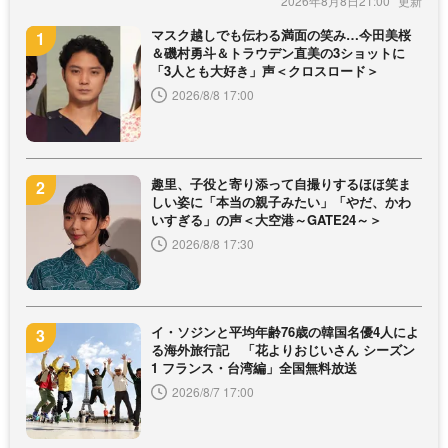
2026年8月8日21:00
マスク越しでも伝わる満面の笑み…今田美桜
＆磯村勇斗＆トラウデン直美の3ショットに
「3人とも大好き」声＜クロスロード＞
2026/8/8 17:00
趣里、子役と寄り添って自撮りするほほ笑ま
しい姿に「本当の親子みたい」「やだ、かわ
いすぎる」の声＜大空港～GATE24～＞
2026/8/8 17:30
イ・ソジンと平均年齢76歳の韓国名優4人によ
る海外旅行記 「花よりおじいさん シーズン
1 フランス・台湾編」全国無料放送
2026/8/7 17:00