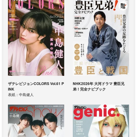
ザテレビジョンCOLORS Vol.61 P
NHK2026年 大河ドラマ 豊臣兄
INK
弟！完全ナビブック
表紙：中島健人