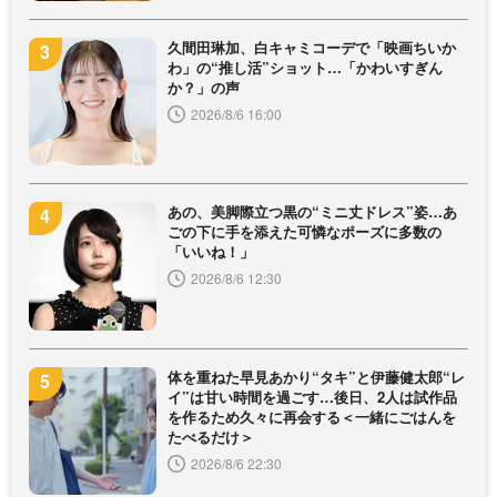
久間田琳加、白キャミコーデで「映画ちいか
わ」の“推し活”ショット…「かわいすぎん
か？」の声
2026/8/6 16:00
あの、美脚際立つ黒の“ミニ丈ドレス”姿…あ
ごの下に手を添えた可憐なポーズに多数の
「いいね！」
2026/8/6 12:30
体を重ねた早見あかり“タキ”と伊藤健太郎“レ
イ”は甘い時間を過ごす…後日、2人は試作品
を作るため久々に再会する＜一緒にごはんを
たべるだけ＞
2026/8/6 22:30