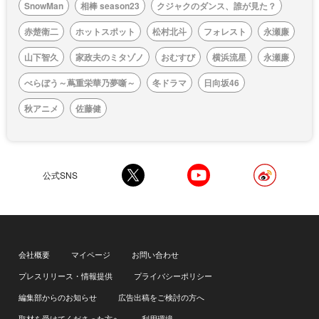
SnowMan
相棒 season23
クジャクのダンス、誰が見た？
赤楚衛二
ホットスポット
松村北斗
フォレスト
永瀬廉
山下智久
家政夫のミタゾノ
おむすび
横浜流星
永瀬廉
べらぼう～蔦重栄華乃夢噺～
冬ドラマ
日向坂46
秋アニメ
佐藤健
公式SNS
会社概要
マイページ
お問い合わせ
プレスリリース・情報提供
プライバシーポリシー
編集部からのお知らせ
広告出稿をご検討の方へ
取材を受けてくださった方へ
利用環境