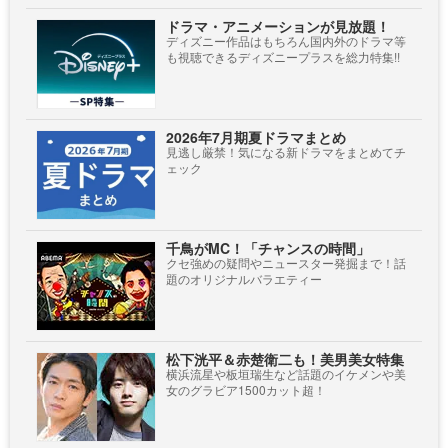
ドラマ・アニメーションが見放題！
ディズニー作品はもちろん国内外のドラマ等
も視聴できるディズニープラスを総力特集!!
2026年7月期夏ドラマまとめ
見逃し厳禁！気になる新ドラマをまとめてチ
ェック
千鳥がMC！「チャンスの時間」
クセ強めの疑問やニュースター発掘まで！話
題のオリジナルバラエティー
松下洸平＆赤楚衛二も！美男美女特集
横浜流星や板垣瑞生など話題のイケメンや美
女のグラビア1500カット超！