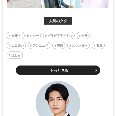
人気のタグ
女優
セクシー
グラビアアイドル
全身
上目遣い
アンニュイ
美脚
スレンダー
私服
流し目
もっと見る