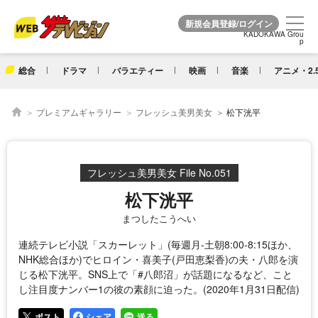
KADOKAWA Grou
KADOKAWA Grou
p
p
総合
ドラマ
バラエティー
映画
音楽
アニメ・2.
プレミアムギャラリー
フレッシュ美男美女
松下洸平
フレッシュ美男美女 File No.051
松下洸平
まつしたこうへい
連続テレビ小説「スカーレット」(毎週月‐土朝8:00-8:15ほか、
NHK総合ほか)でヒロイン・喜美子(戸田恵梨香)の夫・八郎を演
じる松下洸平。SNS上で「#八郎沼」が話題になるなど、こと
し注目度ナンバー1の彼の素顔に迫った。(2020年1月31日配信)
ポスト
シェア
送る