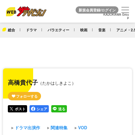
KADOKAWA Grou
KADOKAWA Grou
p
p
総合
ドラマ
バラエティー
映画
音楽
アニメ・2.
高橋貴代子
（たかはしきよこ）
ポスト
シェア
送る
ドラマ出演作
関連特集
VOD