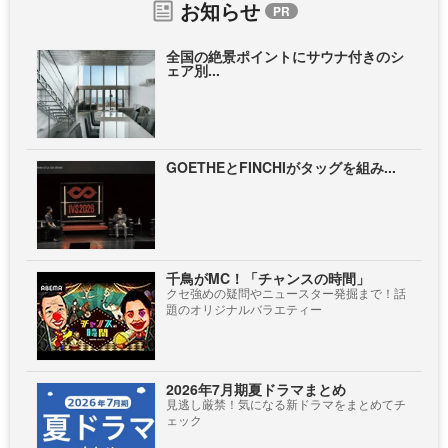
お知らせ
全国の絶景ポイントにサウナ付きのシ
ェア別...
GOETHEとFINCHIがタッグを組み...
千鳥がMC！「チャンスの時間」
クセ強めの疑問やニュースター発掘まで！話
題のオリジナルバラエティー
2026年7月期夏ドラマまとめ
見逃し厳禁！気になる新ドラマをまとめてチ
ェック