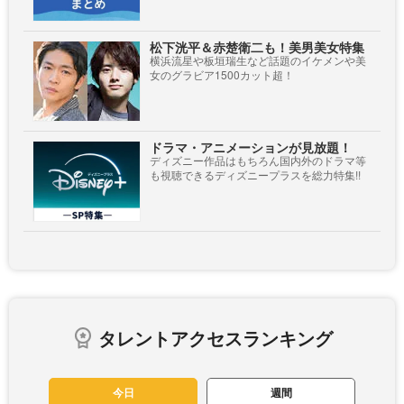
松下洸平＆赤楚衛二も！美男美女特集
横浜流星や板垣瑞生など話題のイケメンや美
女のグラビア1500カット超！
ドラマ・アニメーションが見放題！
ディズニー作品はもちろん国内外のドラマ等
も視聴できるディズニープラスを総力特集!!
タレントアクセスランキング
今日
週間