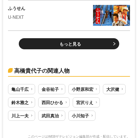
ふうせん
U-NEXT
もっと見る
高橋貴代子の関連人物
亀山千広
金谷祐子
小野原和宏
大沢健
鈴木雅之
西田ひかる
宮沢りえ
川上一夫
武田真治
小川知子
このページはWEBザテレビジョン編集部が作成・配信しています。