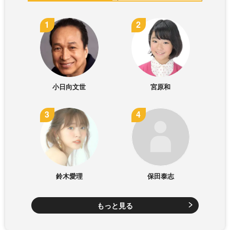
小日向文世
宮原和
鈴木愛理
保田泰志
もっと見る