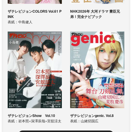
ザテレビジョンCOLORS Vol.61 P
NHK2026年 大河ドラマ 豊臣兄
INK
弟！完全ナビブック
表紙：中島健人
ザテレビジョンShow Vol.10
ザテレビジョンgenic. Vol.8
表紙：岩本照×深澤辰哉×宮舘涼太
表紙：山姥切国広