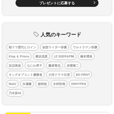
プレゼントに応募する
人気のキーワード
朝ドラ歴代ヒロイン
仮面ライダー俳優
ウルトラマン俳優
King ＆ Prince
横浜流星
LE SSERAFIM
橋本環奈
浜辺美波
なにわ男子
藤原竜也
赤楚衛二
キングオブコント優勝者
大河ドラマ主演
BE:FIRST
NiziU
永瀬廉
超特急
木村拓哉
ENHYPEN
乃木坂46