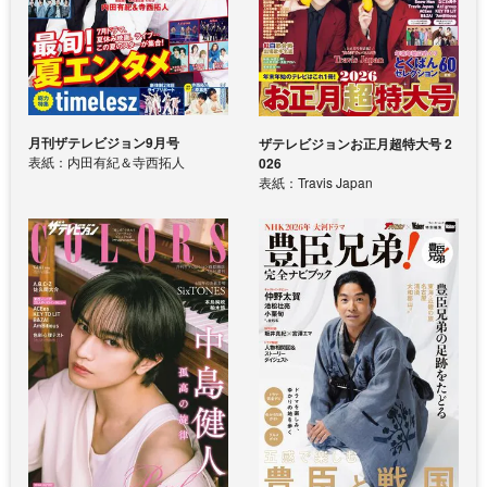
月刊ザテレビジョン9月号
ザテレビジョンお正月超特大号 2
表紙：内田有紀＆寺西拓人
026
表紙：Travis Japan