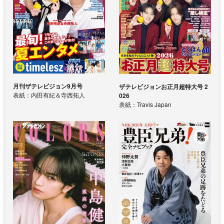
月刊ザテレビジョン9月号
ザテレビジョンお正月超特大号 2
表紙：内田有紀＆寺西拓人
026
表紙：Travis Japan