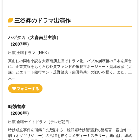
三谷昇のドラマ出演作
ハゲタカ（大森南朋主演）
（2007年）
出演 土曜ドラマ（NHK）
真山仁の同名小説を大森南朋主演でドラマ化。バブル崩壊後の日本を舞台
に、企業買収をもくろむ外資ファンドの敏腕マネージャー・鷲津政彦（大
森）とエリート銀行マン・芝野健夫（柴田恭兵）の戦いを描く。また、二
人...
時効警察
（2006年）
出演 金曜ナイトドラマ（テレビ朝日）
時効成立事件を“趣味”で捜査する、総武署時効管理課の警察官・霧山修一
朗（オダギリジョー）の活躍を描くコメディーミステリー。霧山は、総武