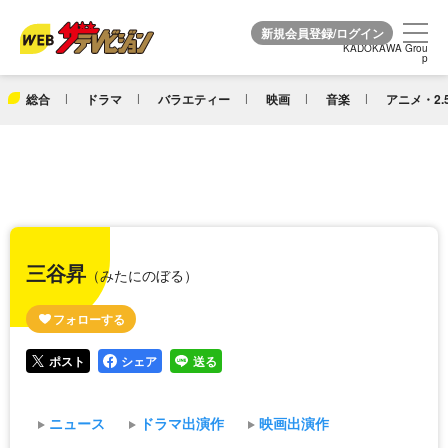
KADOKAWA Grou
KADOKAWA Grou
p
p
総合
ドラマ
バラエティー
映画
音楽
アニメ・2.
三谷昇
（みたにのぼる）
ポスト
シェア
送る
ニュース
ドラマ出演作
映画出演作