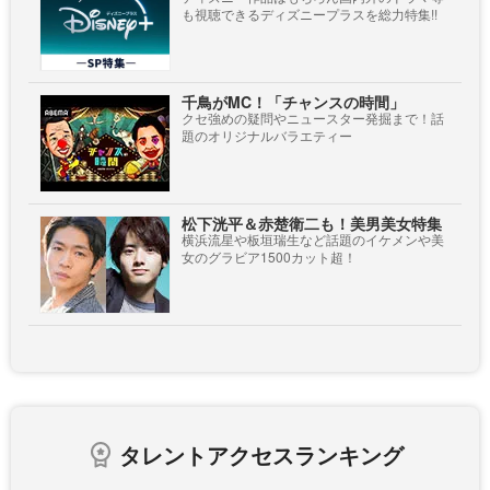
も視聴できるディズニープラスを総力特集!!
千鳥がMC！「チャンスの時間」
クセ強めの疑問やニュースター発掘まで！話
題のオリジナルバラエティー
松下洸平＆赤楚衛二も！美男美女特集
横浜流星や板垣瑞生など話題のイケメンや美
女のグラビア1500カット超！
タレントアクセスランキング