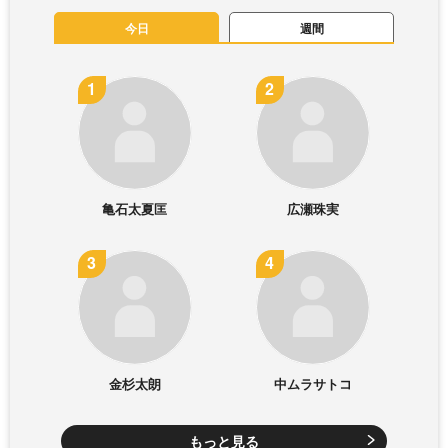
今日
週間
亀石太夏匡
広瀬珠実
金杉太朗
中ムラサトコ
もっと見る