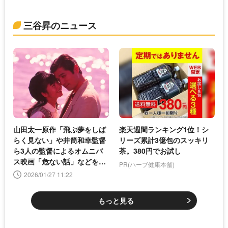
三谷昇のニュース
山田太一原作「飛ぶ夢をしば
楽天週間ランキング1位！シ
らく見ない」や井筒和幸監督
リーズ累計3億包のスッキリ
ら3人の監督によるオムニバ
茶。380円でお試し
ス映画「危ない話」などを2
PR(ハーブ健康本舗)
月に放送
2026/01/27 11:22
もっと見る