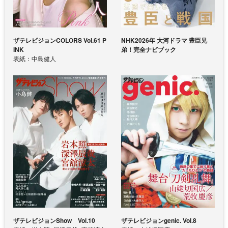
ザテレビジョンCOLORS Vol.61 P
NHK2026年 大河ドラマ 豊臣兄
INK
弟！完全ナビブック
表紙：中島健人
ザテレビジョンShow Vol.10
ザテレビジョンgenic. Vol.8