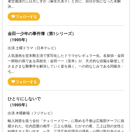
署交通課の三日月しずか（麻生久美子）と共に、自分が気になった未解
決...
金田一少年の事件簿（第1シリーズ）
（1995年）
出演 土曜ドラマ（日本テレビ）
人気漫画を堂本剛主演で実写化したドラマがレギュラー化。名探偵・金田
一耕助の孫である高校生・金田一一（堂本）が、天才的な頭脳を駆使して
さまざまな難事件を解決していく姿を描く。一の幼なじみである同級生・
七...
ひとりにしないで
（1995年）
出演 木曜劇場（フジテレビ）
輸入雑貨を扱う会社「チェリーメリー」に勤める千春は広報部チーフに抜
擢された。社内恋愛の相手・三上も祝福。だがその夜、三上は別の女性と
結婚すると言い出す。一方、三流広告代理店の課長・山岡は取引先のチェ