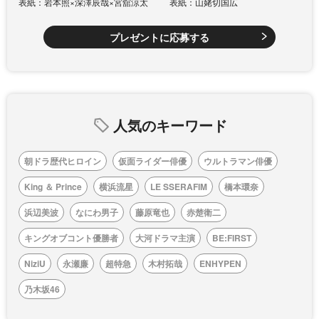
表紙：岩本照×深澤辰哉×宮舘涼太
表紙：山姥切国広
プレゼントに応募する
人気のキーワード
朝ドラ歴代ヒロイン
仮面ライダー俳優
ウルトラマン俳優
King ＆ Prince
横浜流星
LE SSERAFIM
橋本環奈
浜辺美波
なにわ男子
藤原竜也
赤楚衛二
キングオブコント優勝者
大河ドラマ主演
BE:FIRST
NiziU
永瀬廉
超特急
木村拓哉
ENHYPEN
乃木坂46