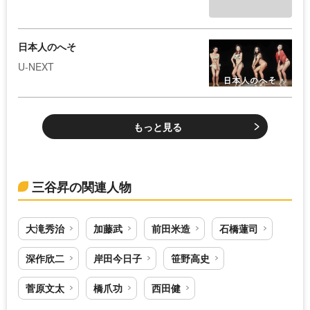
日本人のへそ
U-NEXT
もっと見る
三谷昇の関連人物
大滝秀治
加藤武
前田米造
石橋蓮司
深作欣二
岸田今日子
笹野高史
菅原文太
橋爪功
西田健