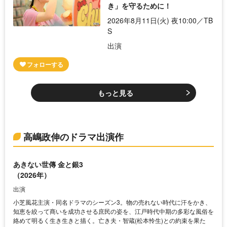
き」を守るために！
2026年8月11日(火) 夜10:00／TB
S
出演
もっと見る
高嶋政伸のドラマ出演作
あきない世傳 金と銀3
（2026年）
出演
小芝風花主演・同名ドラマのシーズン3。物の売れない時代に汗をかき、
知恵を絞って商いを成功させる庶民の姿を、江戸時代中期の多彩な風俗を
絡めて明るく生き生きと描く。亡き夫・智蔵(松本怜生)との約束を果た