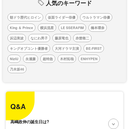
人気のキーワード
朝ドラ歴代ヒロイン
仮面ライダー俳優
ウルトラマン俳優
King ＆ Prince
横浜流星
LE SSERAFIM
橋本環奈
浜辺美波
なにわ男子
藤原竜也
赤楚衛二
キングオブコント優勝者
大河ドラマ主演
BE:FIRST
NiziU
永瀬廉
超特急
木村拓哉
ENHYPEN
乃木坂46
Q&A
高嶋政伸の誕生日は?