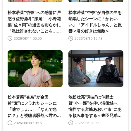
松本若菜“杏奈”への感情に戸
松本若菜“杏奈”が自作の曲を
惑う佐野勇斗“瀬尾” 小野花
熱唱したシーンに「かわい
梨“佐々岡”の過去も明らかに
い」「アイドルじゃん」と反
「私は許されないことを…」
響＜君の好きは無敵＞
＜君の好きは無敵＞
2026/08/11 05:00
2026/08/10 15:48
松本若菜“杏奈”が金田
池松壮亮“秀吉”は仲野太
哲“麦”にフラれたシーンに
賀“小一郎”を伴い清須城へ
「嘘でしょ…」「なんで急
憔悴する宮崎あおい“市”にあ
に？」と視聴者騒然＜君の好
る頼み事をする＜豊臣兄弟！
きは無敵＞
＞
2026/08/08 19:15
2026/08/08 05:00