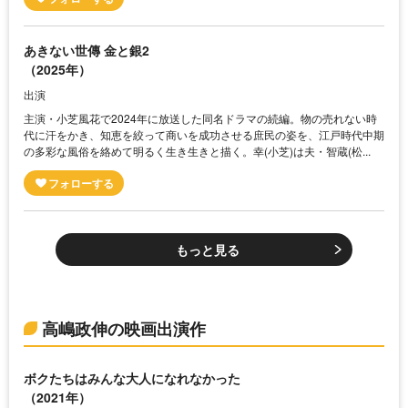
あきない世傳 金と銀2
（2025年）
出演
主演・小芝風花で2024年に放送した同名ドラマの続編。物の売れない時
代に汗をかき、知恵を絞って商いを成功させる庶民の姿を、江戸時代中期
の多彩な風俗を絡めて明るく生き生きと描く。幸(小芝)は夫・智蔵(松...
もっと見る
高嶋政伸の映画出演作
ボクたちはみんな大人になれなかった
（2021年）