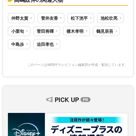
仲野太賀
菅井友香
松下洸平
池松壮亮
小栗旬
菅田将暉
榎木孝明
鶴見辰吾
中島歩
迫田孝也
このページはWEBザテレビジョン編集部が作成・配信しています。
PICK UP