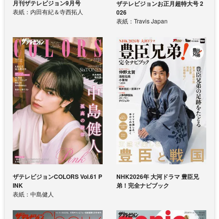
月刊ザテレビジョン9月号
ザテレビジョンお正月超特大号 2
表紙：内田有紀＆寺西拓人
026
表紙：Travis Japan
ザテレビジョンCOLORS Vol.61 P
NHK2026年 大河ドラマ 豊臣兄
INK
弟！完全ナビブック
表紙：中島健人