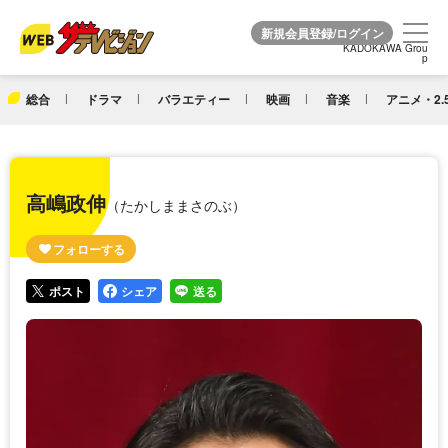
KADOKAWA Grou
KADOKAWA Grou
p
p
総合
ドラマ
バラエティー
映画
音楽
アニメ・2.
高嶋政伸
（たかしままさのぶ）
ポスト
シェア
送る