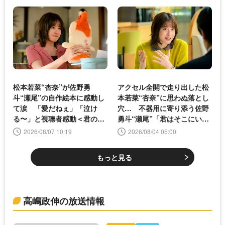
松本若菜“杏奈”が佐野勇
アクセル全開で走り出した松
斗“瀬尾”の自作絵本に感動し
本若菜“杏奈”に思わぬ落とし
て涙 「愛だねぇ」「泣け
穴… 不器用に寄り添う佐野
る〜」と視聴者感動＜君の好
勇斗“瀬尾”「君はそこにい
きは無敵＞
る」＜君の好きは無敵＞
2026/08/07 10:19
2026/08/04 05:00
もっと見る
高嶋政伸の放送情報