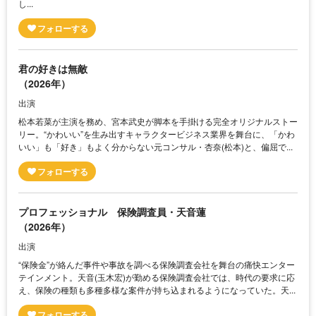
し...
君の好きは無敵
（2026年）
出演
松本若菜が主演を務め、宮本武史が脚本を手掛ける完全オリジナルストー
リー。“かわいい”を生み出すキャラクタービジネス業界を舞台に、「かわ
いい」も「好き」もよく分からない元コンサル・杏奈(松本)と、偏屈で...
プロフェッショナル 保険調査員・天音蓮
（2026年）
出演
“保険金”が絡んだ事件や事故を調べる保険調査会社を舞台の痛快エンター
テインメント。天音(玉木宏)が勤める保険調査会社では、時代の要求に応
え、保険の種類も多種多様な案件が持ち込まれるようになっていた。天...