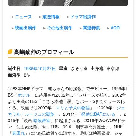
ニュース
放送情報
ドラマ出演作
映画出演作
その他出演作
関連特集
VOD
高嶋政伸のプロフィール
誕生日
1966年10月27日
星座
さそり座
出身地
東京都
血液型
B型
1988年NHKドラマ「純ちゃんの応援歌」でデビュー。1999年T
BS「
ホテル
」に起用され2002年までシリーズが続く。2002年
より主演のTBS「こちら本池上署」もパート5までシリーズ化
する。映画では2007年「
マリと子犬の物語
」、2009年「
ジェ
ネラル・ルージュの凱旋
」、2011年「
探偵はBARにいる
」、2
015年「映画
暗殺教室
」に起用される。2016年WOWOWドラ
マ「沈まぬ太陽」や、TBS「99.9 刑事専門弁護士」、NHK
「
真田丸
」に北条氏政役で出演する。趣味は映画鑑賞、ジャ