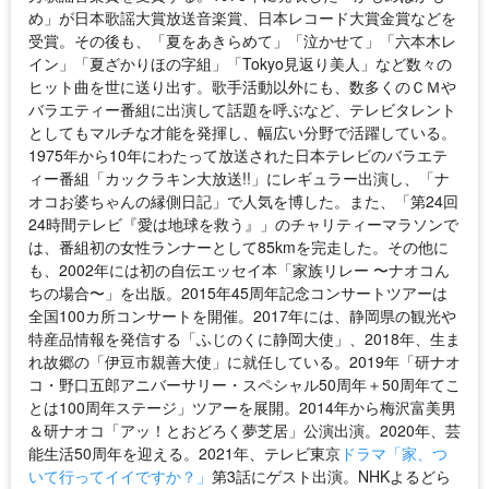
め」が日本歌謡大賞放送音楽賞、日本レコード大賞金賞などを
受賞。その後も、「夏をあきらめて」「泣かせて」「六本木レ
イン」「夏ざかりほの字組」「Tokyo見返り美人」など数々の
ヒット曲を世に送り出す。歌手活動以外にも、数多くのＣＭや
バラエティー番組に出演して話題を呼ぶなど、テレビタレント
としてもマルチな才能を発揮し、幅広い分野で活躍している。
1975年から10年にわたって放送された日本テレビのバラエテ
ィー番組「カックラキン大放送!!」にレギュラー出演し、「ナ
オコお婆ちゃんの縁側日記」で人気を博した。また、「第24回
24時間テレビ『愛は地球を救う』」のチャリティーマラソンで
は、番組初の女性ランナーとして85kmを完走した。その他に
も、2002年には初の自伝エッセイ本「家族リレー 〜ナオコん
ちの場合〜」を出版。2015年45周年記念コンサートツアーは
全国100カ所コンサートを開催。2017年には、静岡県の観光や
特産品情報を発信する「ふじのくに静岡大使」、2018年、生ま
れ故郷の「伊豆市親善大使」に就任している。2019年「研ナオ
コ・野口五郎アニバーサリー・スペシャル50周年＋50周年てこ
とは100周年ステージ」ツアーを展開。2014年から梅沢富美男
＆研ナオコ「アッ！とおどろく夢芝居」公演出演。2020年、芸
能生活50周年を迎える。2021年、テレビ東京
ドラマ「家、つ
いて行ってイイですか？」
第3話にゲスト出演。NHKよるどら