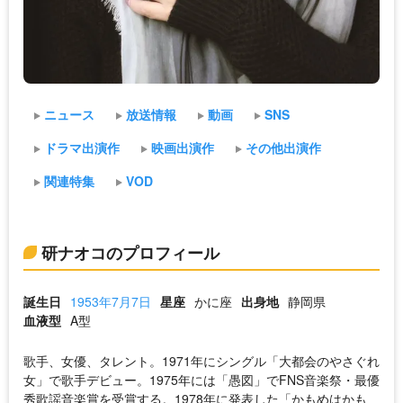
ニュース
放送情報
動画
SNS
ドラマ出演作
映画出演作
その他出演作
関連特集
VOD
研ナオコのプロフィール
誕生日
1953年7月7日
星座
かに座
出身地
静岡県
血液型
A型
歌手、女優、タレント。1971年にシングル「大都会のやさぐれ
女」で歌手デビュー。1975年には「愚図」でFNS音楽祭・最優
秀歌謡音楽賞を受賞する。1978年に発表した「かもめはかも