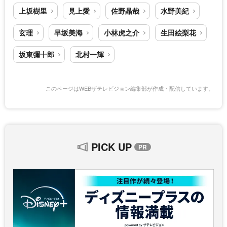
上坂樹里
見上愛
佐野晶哉
水野美紀
玄理
早坂美海
小林虎之介
生田絵梨花
坂東彌十郎
北村一輝
このページはWEBザテレビジョン編集部が作成・配信しています。
PICK UP