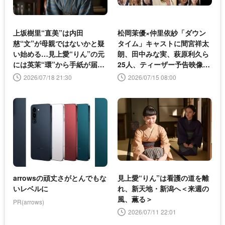
上坂樹里“直美”は内田
松岡茉優×仲里依紗「ダウン
慈“文”が母親ではないかと疑
タイム」キャストに間宮祥太
い始める…見上愛“りん”の元
朗、田中みな実、萩原利久ら
には英茉“環”から手紙が届く
25人、ティーザー予告映像も
＜来週の風、薫る＞
解禁
2026/07/18 21:30
2026/07/15 08:00
arrowsの頑丈さがとんでもな
見上愛“りん”は看護の道を離
いレベルに
れ、新天地・新潟へ＜来週の
風、薫る＞
PR(arrows)
2026/07/11 22:01