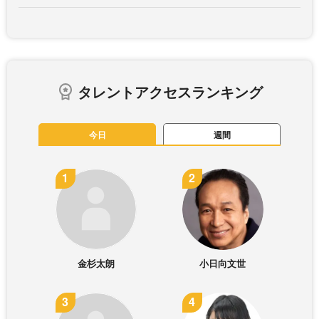
タレントアクセスランキング
今日
週間
金杉太朗
小日向文世