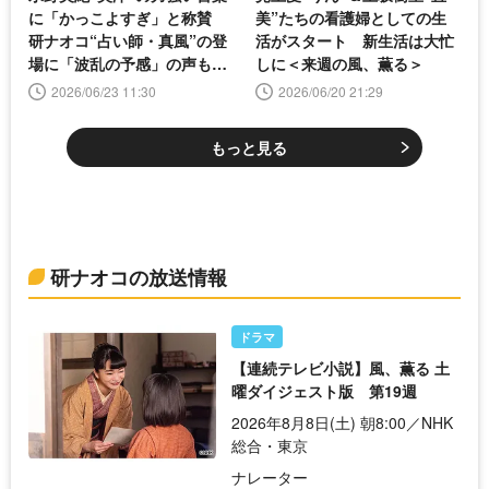
に「かっこよすぎ」と称賛
美”たちの看護婦としての生
研ナオコ“占い師・真風”の登
活がスタート 新生活は大忙
場に「波乱の予感」の声も＜
しに＜来週の風、薫る＞
風、薫る＞
2026/06/23 11:30
2026/06/20 21:29
もっと見る
研ナオコの放送情報
ドラマ
【連続テレビ小説】風、薫る 土
曜ダイジェスト版 第19週
2026年8月8日(土) 朝8:00／NHK
総合・東京
ナレーター