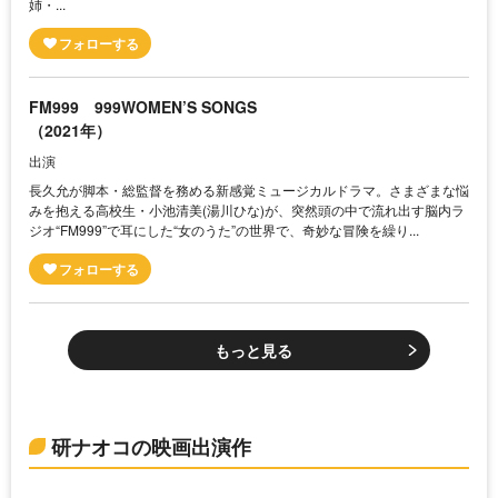
姉・...
FM999 999WOMEN’S SONGS
（2021年）
出演
長久允が脚本・総監督を務める新感覚ミュージカルドラマ。さまざまな悩
みを抱える高校生・小池清美(湯川ひな)が、突然頭の中で流れ出す脳内ラ
ジオ“FM999”で耳にした“女のうた”の世界で、奇妙な冒険を繰り...
もっと見る
研ナオコの映画出演作