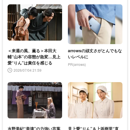
＜来週の風、薫る＞本田大
arrowsの頑丈さがとんでもな
輔“山本”の容態が急変…見上
いレベルに
愛“りん”は責任を感じる
PR(arrows)
2026/07/04 21:59
水野美紀“美津”の力強い言葉
見上愛“りん”＆上坂樹里“直