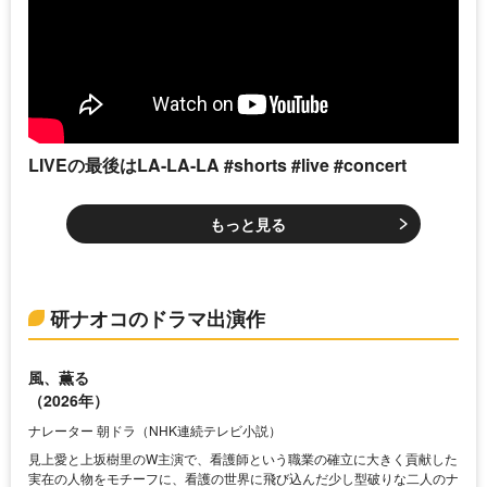
LIVEの最後はLA-LA-LA #shorts #live #concert
もっと見る
研ナオコのドラマ出演作
風、薫る
（2026年）
ナレーター 朝ドラ（NHK連続テレビ小説）
見上愛と上坂樹里のW主演で、看護師という職業の確立に大きく貢献した
実在の人物をモチーフに、看護の世界に飛び込んだ少し型破りな二人のナ