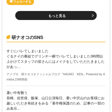
もっと見る
研ナオコのSNS
すぐにバレてしまいました
ぐるナイの番組でグリンチ一瞬でバレてしまいました3時間以
上かけてスタッフの皆さんにはメイクをしていただたきました
があっ…
アメブロ
研ナオコオフィシャルブログ『NAOKO KEN』Powered by A
meba
23時間前
暑い中有難う
長崎、佐世保、飯塚、山口公演毎日、暑い中沢山のお客様にお
越しいただき有続きをみる『著作権保護のため、記事の一部の
み表示…