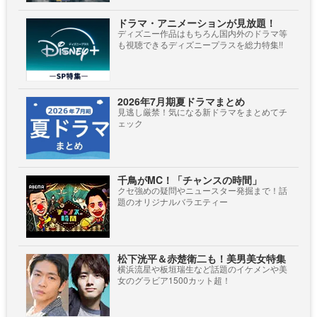
ドラマ・アニメーションが見放題！
ディズニー作品はもちろん国内外のドラマ等
も視聴できるディズニープラスを総力特集!!
2026年7月期夏ドラマまとめ
見逃し厳禁！気になる新ドラマをまとめてチ
ェック
千鳥がMC！「チャンスの時間」
クセ強めの疑問やニュースター発掘まで！話
題のオリジナルバラエティー
松下洸平＆赤楚衛二も！美男美女特集
横浜流星や板垣瑞生など話題のイケメンや美
女のグラビア1500カット超！