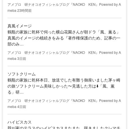
アメブロ
研ナオコオフィシャルブログ『NAOKO KEN』Powered by A
meba
23時間前
真風イメージ
鶴瓶の家族に乾杯で伺った横山花園さんが朝ドラ「風、薫る」
真風のイメージの植続きをみる『著作権保護のため、記事の一
部のみ…
アメブロ
研ナオコオフィシャルブログ『NAOKO KEN』Powered by A
meba
3日前
ソフトクリーム
鶴瓶の家族に乾杯本日、放送でした有難う御座いました茅ヶ崎
の旅ソフトクリーム美味しかった〜見逃した方は⬇️「風、薫
る」研…
アメブロ
研ナオコオフィシャルブログ『NAOKO KEN』Powered by A
meba
4日前
ハイビスカス
我が家のテラスのハイビスカスまたまた、咲きましたクレマチ