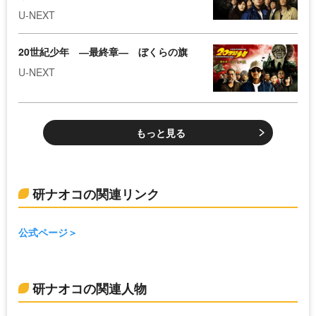
U-NEXT
20世紀少年 ―最終章― ぼくらの旗
U-NEXT
もっと見る
研ナオコの関連リンク
公式ページ
研ナオコの関連人物