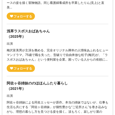
ースの姿を描く冒険物語。同じ看護婦養成所を卒業したりん(見上)と直
美...
浅草ラスボスおばあちゃん
（2025年）
出演
梅沢富美男が主演を務める、完全オリジナル脚本の人情味あふれるヒュー
マンドラマ。75歳で職を失った、型破りで自由奔放な松子(梅沢)が、「ラ
スボスおばあちゃん」という便利屋を企業。困っている人からの依頼に...
阿佐ヶ谷姉妹ののほほんふたり暮らし
（2021年）
出演
阿佐ヶ谷姉妹による同名エッセーが原作。本当の姉妹ではないが、仕事も
生活も共にする「阿佐ヶ谷姉妹」が個性豊かな“ご近所さん”を巻き込みな
がら、理想の暮らし方を見つける姿を描く。涙もろく、寂しがり屋の