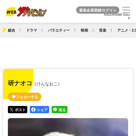
KADOKAWA Grou
KADOKAWA Grou
p
p
総合
ドラマ
バラエティー
映画
音楽
アニメ・2.
研ナオコ
（けんなおこ）
ポスト
シェア
送る