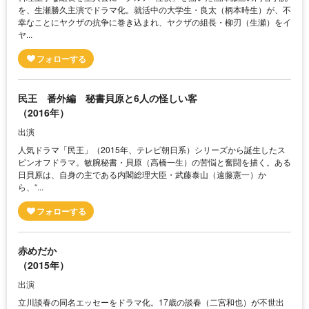
を、生瀬勝久主演でドラマ化。就活中の大学生・良太（柄本時生）が、不
幸なことにヤクザの抗争に巻き込まれ、ヤクザの組長・柳刃（生瀬）をイ
ヤ...
民王 番外編 秘書貝原と6人の怪しい客
（2016年）
出演
人気ドラマ「民王」（2015年、テレビ朝日系）シリーズから誕生したス
ピンオフドラマ。敏腕秘書・貝原（高橋一生）の苦悩と奮闘を描く。ある
日貝原は、自身の主である内閣総理大臣・武藤泰山（遠藤憲一）か
ら、“...
赤めだか
（2015年）
出演
立川談春の同名エッセーをドラマ化。17歳の談春（二宮和也）が不世出