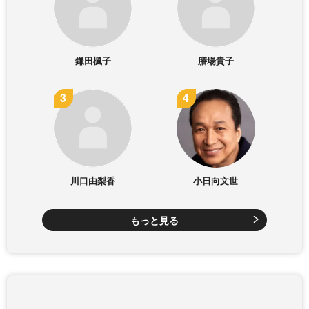
鎌田楓子
膳場貴子
川口由梨香
小日向文世
もっと見る