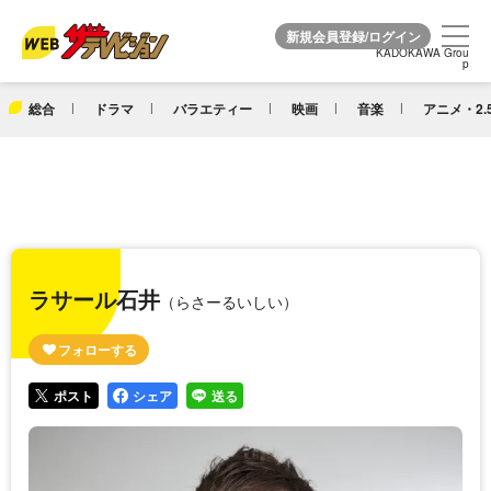
KADOKAWA Grou
KADOKAWA Grou
p
p
総合
ドラマ
バラエティー
映画
音楽
アニメ・2.
ラサール石井
（らさーるいしい）
ポスト
シェア
送る