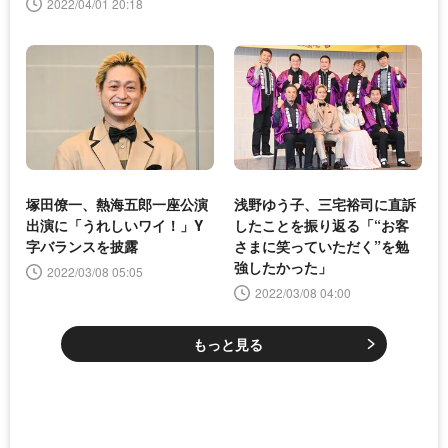
2022/04/01 20:18
塚田僚一、熱海五郎一座公演
浅野ゆう子、三宅裕司に直訴
出演に「うれしいワイ！」Y
したことを振り返る「“お客
字バランスを披露
さまに笑っていただく”を勉
強したかった」
2022/03/08 05:05
2022/03/08 04:00
もっと見る