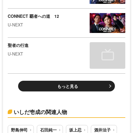
CONNECT 覇者への道 12
U-NEXT
聖者の行進
U-NEXT
もっと見る
いしだ壱成の関連人物
野島伸司
石田純一
坂上忍
酒井法子