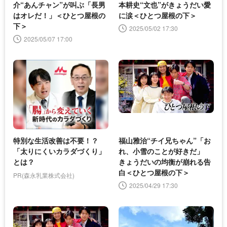
介“あんチャン”が叫ぶ「長男
本耕史“文也”がきょうだい愛
はオレだ！」＜ひとつ屋根の
に涙＜ひとつ屋根の下＞
下＞
2025/05/02 17:30
2025/05/07 17:00
特別な生活改善は不要！？
福山雅治“チイ兄ちゃん”「お
「太りにくいカラダづくり」
れ、小雪のことが好きだ」
とは？
きょうだいの均衡が崩れる告
白＜ひとつ屋根の下＞
PR(森永乳業株式会社)
2025/04/29 17:30