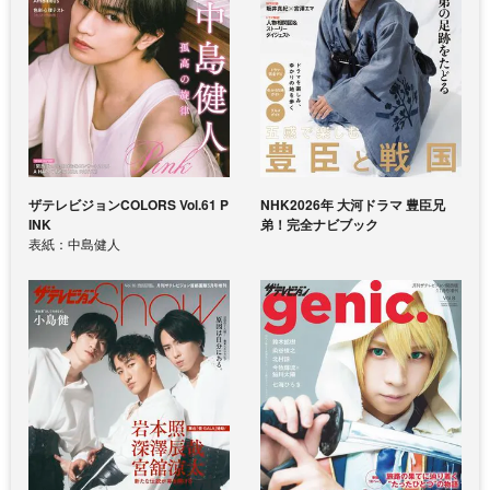
ザテレビジョンCOLORS Vol.61 P
NHK2026年 大河ドラマ 豊臣兄
INK
弟！完全ナビブック
表紙：中島健人