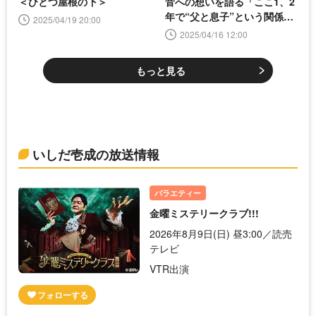
＜ひとつ屋根の下＞
音への想いを語る「ここ1、2
年で“父と息子”という関係に
2025/04/19 20:00
なれた」＜ABEMAエンタメ
2025/04/16 12:00
＞
もっと見る
いしだ壱成の放送情報
バラエティー
金曜ミステリークラブ!!!
2026年8月9日(日) 昼3:00／読売
テレビ
VTR出演