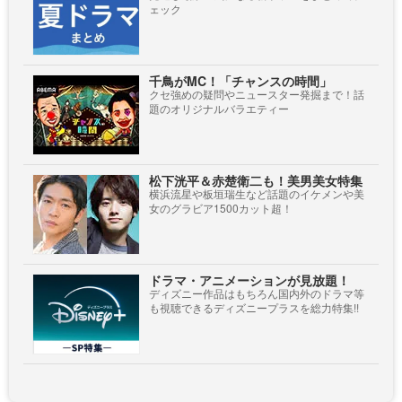
ェック
千鳥がMC！「チャンスの時間」
クセ強めの疑問やニュースター発掘まで！話
題のオリジナルバラエティー
松下洸平＆赤楚衛二も！美男美女特集
横浜流星や板垣瑞生など話題のイケメンや美
女のグラビア1500カット超！
ドラマ・アニメーションが見放題！
ディズニー作品はもちろん国内外のドラマ等
も視聴できるディズニープラスを総力特集!!