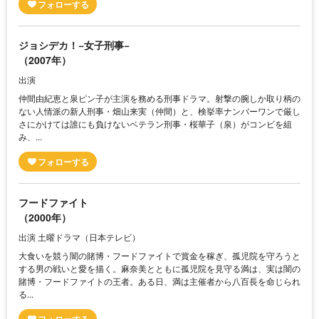
ジョシデカ！−女子刑事−
（2007年）
出演
仲間由紀恵と泉ピン子が主演を務める刑事ドラマ。射撃の腕しか取り柄の
ない人情派の新人刑事・畑山来実（仲間）と、検挙率ナンバーワンで厳し
さにかけては誰にも負けないベテラン刑事・桜華子（泉）がコンビを組
み、...
フードファイト
（2000年）
出演 土曜ドラマ（日本テレビ）
大食いを競う闇の賭博・フードファイトで賞金を稼ぎ、孤児院を守ろうと
する男の戦いと愛を描く。麻奈美とともに孤児院を見守る満は、実は闇の
賭博・フードファイトの王者。ある日、満は主催者から八百長を命じられ
る...