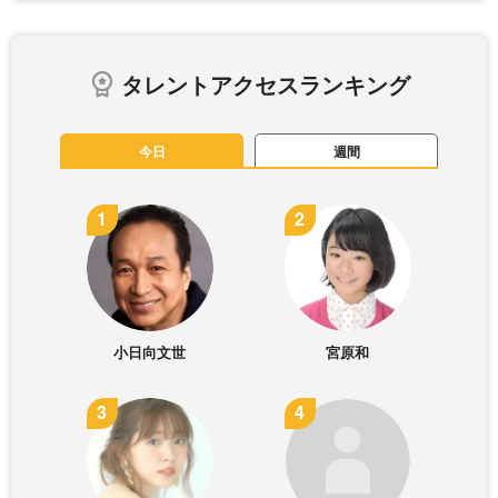
タレントアクセスランキング
今日
週間
小日向文世
宮原和