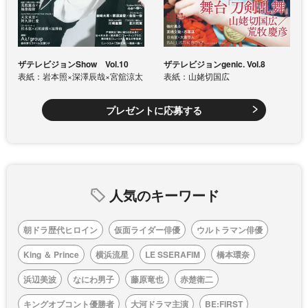
ザテレビジョンShow Vol.10
ザテレビジョンgenic. Vol.8
表紙：岩本照×深澤辰哉×宮舘涼太
表紙：山姥切国広
プレゼントに応募する
人気のキーワード
朝ドラ歴代ヒロイン
仮面ライダー俳優
ウルトラマン俳優
King ＆ Prince
横浜流星
LE SSERAFIM
橋本環奈
浜辺美波
なにわ男子
藤原竜也
赤楚衛二
キングオブコント優勝者
大河ドラマ主演
BE:FIRST