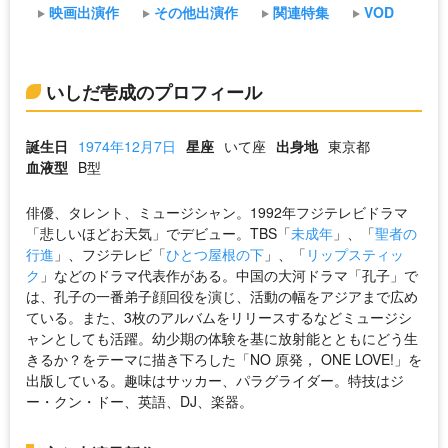
映画出演作
その他出演作
関連特集
VOD
いしだ壱成のプロフィール
誕生日
1974年12月7日
星座
いて座
出身地
東京都
血液型
B型
俳優、タレント、ミュージシャン。1992年フジテレビドラマ
「悲しいほどお天気」でデビュー。TBS「
未成年
」、「
聖者の
行進
」、フジテレビ「
ひとつ屋根の下
」、「
リップスティッ
ク
」などのドラマ代表作がある。中国の大河ドラマ「孔子」で
は、孔子の一番弟子顔回役を演じ、活動の幅をアジアまで広め
ている。また、3枚のアルバムをリリースするなどミュージシ
ャンとしても活躍。幼少期の体験を基に放射能とともにどう生
きるか？をテーマに描き下ろした「NO 原発， ONE LOVE!」を
出版している。趣味はサッカー、パラグライダー。特技はジ
ー・クン・ドー、英語、DJ、楽器。