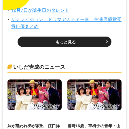
12月7日が誕生日のタレント
ザテレビジョン ドラマアカデミー賞 主演男優賞受
賞俳優まとめ
もっと見る
いしだ壱成のニュース
妹が襲われ弟が家出…江口洋
当時16歳、車椅子の青年・山