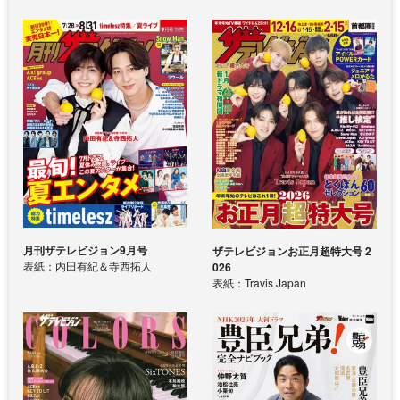
月刊ザテレビジョン9月号
ザテレビジョンお正月超特大号 2
表紙：内田有紀＆寺西拓人
026
表紙：Travis Japan