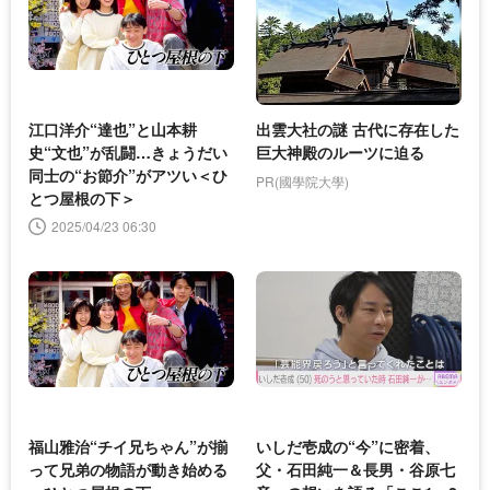
江口洋介“達也”と山本耕
出雲大社の謎 古代に存在した
史“文也”が乱闘…きょうだい
巨大神殿のルーツに迫る
同士の“お節介”がアツい＜ひ
PR(國學院大學)
とつ屋根の下＞
2025/04/23 06:30
福山雅治“チイ兄ちゃん”が揃
いしだ壱成の“今”に密着、
って兄弟の物語が動き始める
父・石田純一＆長男・谷原七