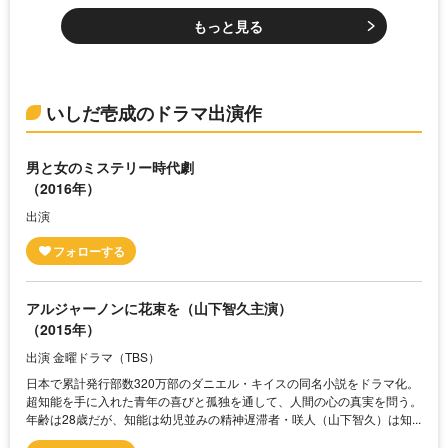
もっと見る
いしだ壱成のドラマ出演作
男と女のミステリー時代劇
（2016年）
出演
アルジャーノンに花束を（山下智久主演）
（2015年）
出演 金曜ドラマ（TBS）
日本で累計発行部数320万部のダニエル・キイスの同名小説をドラマ化。
超知能を手に入れた青年の喜びと孤独を通して、人間の心の真実を問う。
年齢は28歳だが、知能は幼児並みの精神遅滞者・咲人（山下智久）は知...