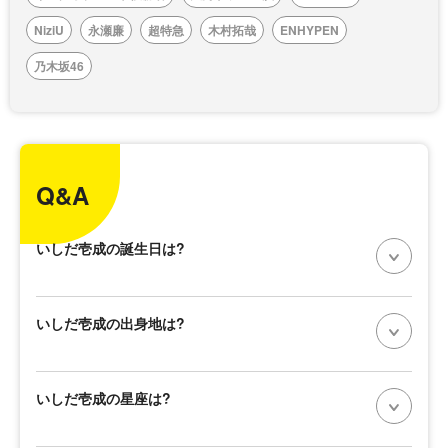
NiziU
永瀬廉
超特急
木村拓哉
ENHYPEN
乃木坂46
Q&A
いしだ壱成の誕生日は?
いしだ壱成の出身地は?
いしだ壱成の星座は?