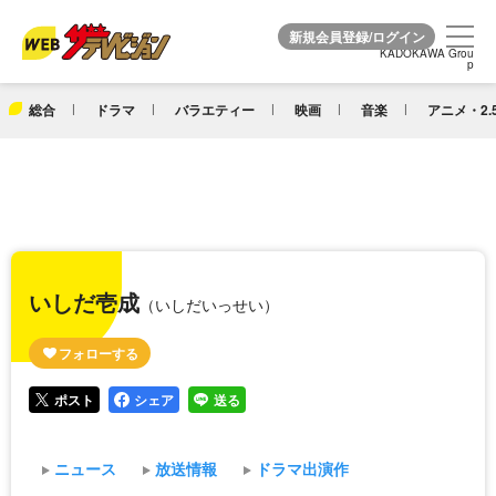
KADOKAWA Grou
KADOKAWA Grou
p
p
総合
ドラマ
バラエティー
映画
音楽
アニメ・2.
いしだ壱成
（いしだいっせい）
ポスト
シェア
送る
ニュース
放送情報
ドラマ出演作