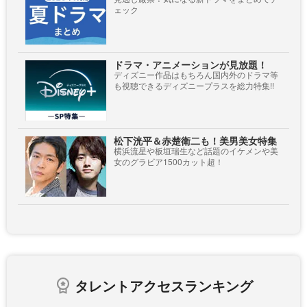
ェック
ドラマ・アニメーションが見放題！
ディズニー作品はもちろん国内外のドラマ等
も視聴できるディズニープラスを総力特集!!
松下洸平＆赤楚衛二も！美男美女特集
横浜流星や板垣瑞生など話題のイケメンや美
女のグラビア1500カット超！
タレントアクセスランキング