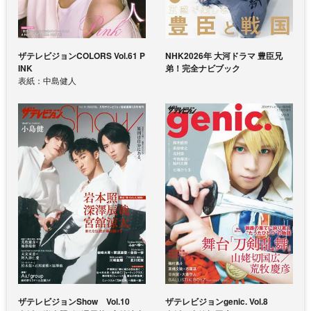
ザテレビジョンCOLORS Vol.61 P
NHK2026年 大河ドラマ 豊臣兄
INK
弟！完全ナビブック
表紙：中島健人
ザテレビジョンShow Vol.10
ザテレビジョンgenic. Vol.8