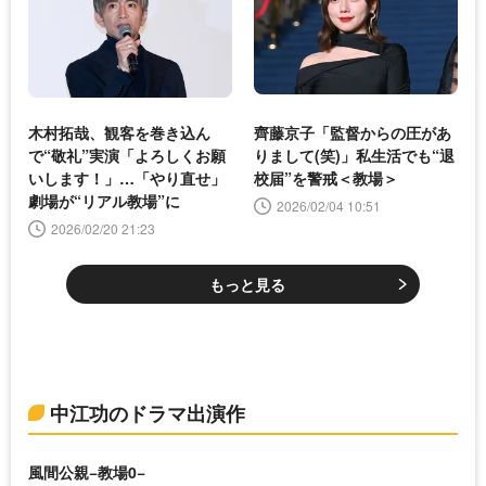
木村拓哉、観客を巻き込ん
齊藤京子「監督からの圧があ
で“敬礼”実演「よろしくお願
りまして(笑)」私生活でも“退
いします！」…「やり直せ」
校届”を警戒＜教場＞
劇場が“リアル教場”に
2026/02/04 10:51
2026/02/20 21:23
もっと見る
中江功のドラマ出演作
風間公親−教場0−