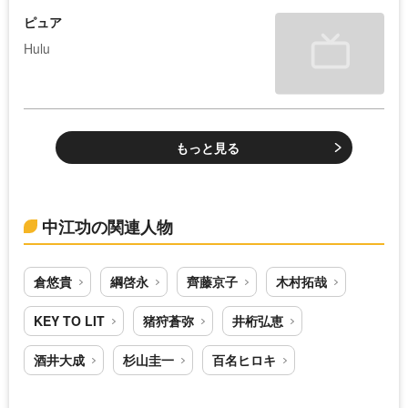
ピュア
Hulu
もっと見る
中江功の関連人物
倉悠貴
綱啓永
齊藤京子
木村拓哉
KEY TO LIT
猪狩蒼弥
井桁弘恵
酒井大成
杉山圭一
百名ヒロキ