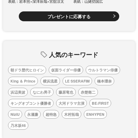
表紙：岩本照×深澤辰哉×宮舘涼太
表紙：山姥切国広
プレゼントに応募する
人気のキーワード
朝ドラ歴代ヒロイン
仮面ライダー俳優
ウルトラマン俳優
King ＆ Prince
横浜流星
LE SSERAFIM
橋本環奈
浜辺美波
なにわ男子
藤原竜也
赤楚衛二
キングオブコント優勝者
大河ドラマ主演
BE:FIRST
NiziU
永瀬廉
超特急
木村拓哉
ENHYPEN
乃木坂46