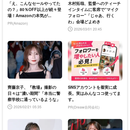
「え、こんなセールやってた
木村拓哉、監督へのティーチ
の？」80％OFF以上が続々登
インタイムに客席で“マイク
場！Amazonの本気が...
フォロー”「じゃあ、行く
わ」会場どよめき
PR(Amazon)
2026/03/01 20:45
齊藤京子、『教場』撮影の
SNSアカウントを着実に成
日々は“濃い期間”「本当に警
長。実はみんなココ使ってま
察学校に通っているような」
す。
2026/02/21 05:35
PR(Dreaw合同会社)