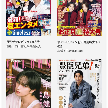
月刊ザテレビジョン9月号
ザテレビジョンお正月超特大号 2
表紙：内田有紀＆寺西拓人
026
表紙：Travis Japan