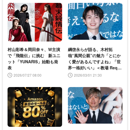
村山彩希＆岡田奈々、W主演
綱啓永らが語る、木村拓
で「飛龍伝」に挑む 新ユニ
哉“風間公親”の魅力「とにか
ット「YUNARIS」始動も発
く愛があるんですよね」「世
表
界一格好いい」＜教場 Requi
em＞
2026/07/27 08:00
2026/03/01 21:30