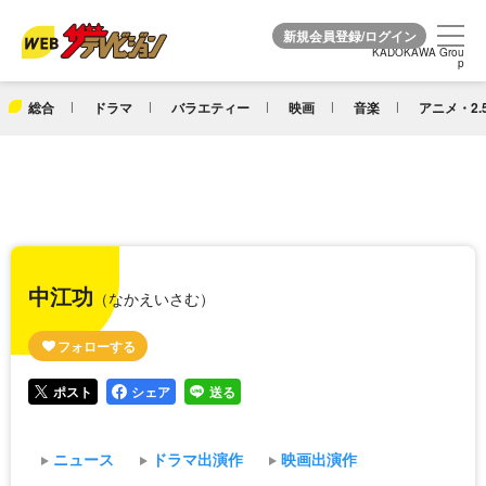
KADOKAWA Grou
KADOKAWA Grou
p
p
総合
ドラマ
バラエティー
映画
音楽
アニメ・2.
中江功
（なかえいさむ）
ポスト
シェア
送る
ニュース
ドラマ出演作
映画出演作