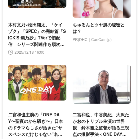
木村文乃×松田翔太、「ケイ
ちゅるんとツヤ肌の秘密と
ゾク」「SPEC」の完結篇「S
は？
ICK'S 覇乃抄」TVerで初配
PR(DHC｜CanCam.jp)
信 シリーズ関連作も順次配
信へ
2025/12/18 16:00
二宮和也主演の「ONE DA
二宮和也、中谷美紀、大沢た
Y〜聖夜のから騒ぎ〜」日本
かおのトリプル主演の世界
のドラマらしさが活きた“サ
観 鈴木雅之監督が語る三視
スペンスだけじゃない”名作
点の撮影手法＜ONE DAY〜