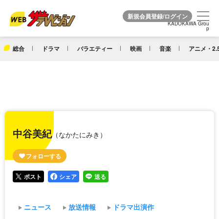
KADOKAWA Grou
KADOKAWA Grou
p
p
総合
ドラマ
バラエティー
映画
音楽
アニメ・2.
中谷美紀
（なかたにみき）
ポスト
シェア
送る
ニュース
放送情報
ドラマ出演作