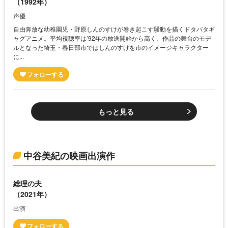
（1992年）
声優
自由奔放な幼稚園児・野原しんのすけが巻き起こす騒動を描くドタバタギ
ャグアニメ。平均視聴率は’92年の放送開始から高く、作品の舞台のモデ
ルとなった埼玉・春日部市ではしんのすけを市のイメージキャラクター
に...
もっと見る
中谷美紀の映画出演作
総理の夫
（2021年）
出演