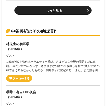
もっと見る
中谷美紀のその他出演作
林先生の初耳学
（2015年）
ゲスト
林修がMCを務めるバラエティー番組。さまざまな分野の問題を林に出
題。 専門分野のみならず、さまざまな知識の引き出しを持つ“賢人”代表の
林でさえ知らなかったものを「初耳学」に認定する。 また、まだ誰も調...
櫻井・有吉THE夜会
（2014年）
ゲスト