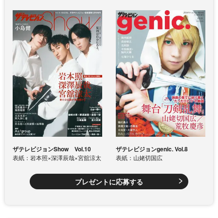
ザテレビジョンShow Vol.10
ザテレビジョンgenic. Vol.8
表紙：岩本照×深澤辰哉×宮舘涼太
表紙：山姥切国広
プレゼントに応募する