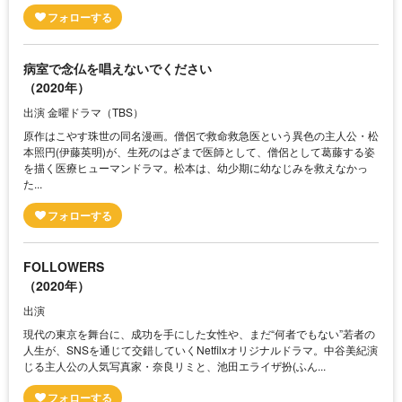
病室で念仏を唱えないでください
（2020年）
出演 金曜ドラマ（TBS）
原作はこやす珠世の同名漫画。僧侶で救命救急医という異色の主人公・松
本照円(伊藤英明)が、生死のはざまで医師として、僧侶として葛藤する姿
を描く医療ヒューマンドラマ。松本は、幼少期に幼なじみを救えなかっ
た...
FOLLOWERS
（2020年）
出演
現代の東京を舞台に、成功を手にした女性や、まだ“何者でもない”若者の
人生が、SNSを通じて交錯していくNetfilxオリジナルドラマ。中谷美紀演
じる主人公の人気写真家・奈良リミと、池田エライザ扮(ふん...