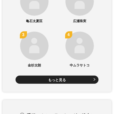
亀石太夏匡
広瀬珠実
金杉太朗
中ムラサトコ
もっと見る