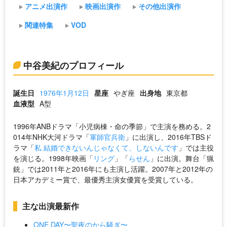
アニメ出演作
映画出演作
その他出演作
関連特集
VOD
中谷美紀のプロフィール
誕生日
1976年1月12日
星座
やぎ座
出身地
東京都
血液型
A型
1996年ANBドラマ「小児病棟・命の季節」で主演を務める。2
014年NHK大河ドラマ「
軍師官兵衛
」に出演し、2016年TBSド
ラマ「
私 結婚できないんじゃなくて、しないんです
」では主役
を演じる。1998年映画「
リング
」「
らせん
」に出演。舞台「猟
銃」では2011年と2016年にも主演し活躍。2007年と2012年の
日本アカデミー賞で、最優秀主演女優賞を受賞している。
主な出演最新作
ONE DAY〜聖夜のから騒ぎ〜