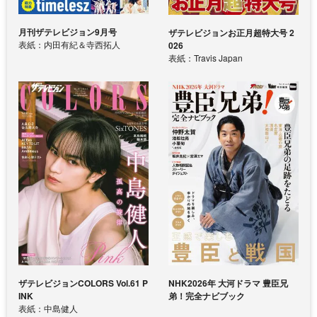
月刊ザテレビジョン9月号
ザテレビジョンお正月超特大号 2
表紙：内田有紀＆寺西拓人
026
表紙：Travis Japan
ザテレビジョンCOLORS Vol.61 P
NHK2026年 大河ドラマ 豊臣兄
INK
弟！完全ナビブック
表紙：中島健人