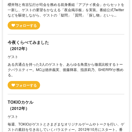
櫻井翔と有吉弘行が司会を務める前身番組「アブナイ夜会」からセットを
一新し、ゲストの要望をかなえる「夜会掲示板」を実装。番組公式Twitter
などを駆使しながら、ゲストの「疑問」「質問」「探し物」といっ...
今夜くらべてみました
（2012年）
ゲスト
ある共通点を持った3人のゲストを、あらゆる角度から徹底比較するトー
クバラエティー。MCは徳井義実、後藤輝基、指原莉乃、SHERRYが務め
る。
TOKIOカケル
（2012年）
ゲスト
毎週、TOKIOがゲストとさまざまなオリジナルゲームやトークを行い、ゲ
ストの素顔を引き出していくバラエティー。2012年10月にスタート。番