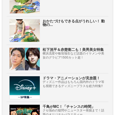
おかたづけもできる点がうれしい！ 動
物の...
松下洸平＆赤楚衛二も！美男美女特集
横浜流星や板垣瑞生など話題のイケメンや美
女のグラビア1500カット超！
ドラマ・アニメーションが見放題！
ディズニー作品はもちろん国内外のドラマ等
も視聴できるディズニープラスを総力特集!!
千鳥がMC！「チャンスの時間」
クセ強めの疑問やニュースター発掘まで！話
題のオリジナルバラエティー