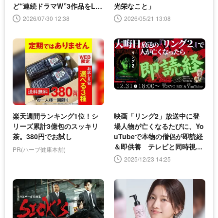
ど“連続ドラマW”3作品をLe
光栄なこと」
minoで配信
2026/07/30 12:38
2026/05/21 13:08
楽天週間ランキング1位！シ
映画「リング2」放送中に登
リーズ累計3億包のスッキリ
場人物が亡くなるたびに、Yo
茶。380円でお試し
uTubeで本物の僧侶が即読経
＆即供養 テレビと同時視聴
PR(ハーブ健康本舗)
で楽しむウォッチパーティー
2025/12/23 14:25
開催