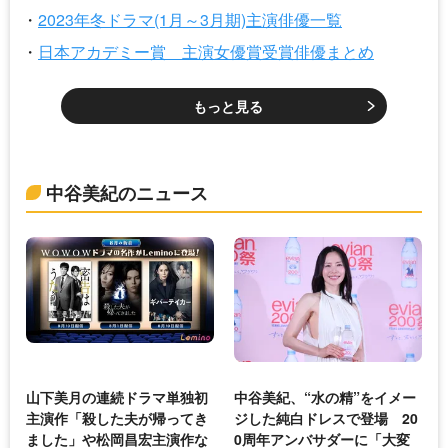
2023年冬ドラマ(1月～3月期)主演俳優一覧
日本アカデミー賞 主演女優賞受賞俳優まとめ
もっと見る
中谷美紀のニュース
山下美月の連続ドラマ単独初
中谷美紀、“水の精”をイメー
主演作「殺した夫が帰ってき
ジした純白ドレスで登場 20
ました」や松岡昌宏主演作な
0周年アンバサダーに「大変