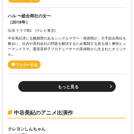
ハル 〜総合商社の女〜
（2019年）
出演 ドラマBiz (テレビ東京)
中谷美紀演じる離婚歴のあるシングルマザー・海原晴が、大手総合商社を
舞台に、社内や系列会社の問題を解決するため奮闘する姿を描く爽快ヒュ
ーマンドラマ。栗原美和子プロデューサーの実体験から生まれたオリジナ
ル...
もっと見る
中谷美紀のアニメ出演作
クレヨンしんちゃん