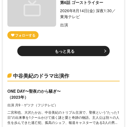
第6話 ゴーストライター
2026年8月14日(金) 深夜1:30／
東海テレビ
出演
もっと見る
中谷美紀のドラマ出演作
ONE DAY〜聖夜のから騒ぎ〜
（2023年）
出演 月9・ゲツク（フジテレビ）
二宮和也、大沢たかお、中谷美紀のトリプル主演で、聖夜という“たった1
日”の出来事を1クールかけて描く謎と愛と奇跡の物語。主人公は別々の人
生を歩んできた逃亡犯、孤高のシェフ、報道キャスターである3人の男...