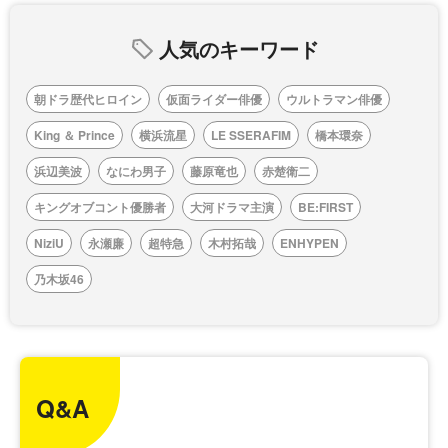
人気のキーワード
朝ドラ歴代ヒロイン
仮面ライダー俳優
ウルトラマン俳優
King ＆ Prince
横浜流星
LE SSERAFIM
橋本環奈
浜辺美波
なにわ男子
藤原竜也
赤楚衛二
キングオブコント優勝者
大河ドラマ主演
BE:FIRST
NiziU
永瀬廉
超特急
木村拓哉
ENHYPEN
乃木坂46
Q&A