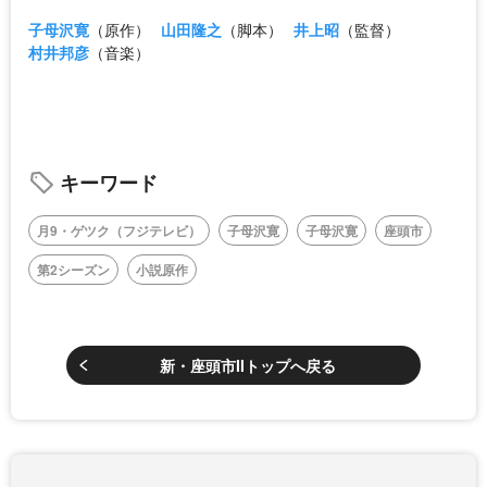
子母沢寛
（原作）
山田隆之
（脚本）
井上昭
（監督）
村井邦彦
（音楽）
キーワード
月9・ゲツク（フジテレビ）
子母沢寛
子母沢寛
座頭市
第2シーズン
小説原作
新・座頭市IIトップへ戻る