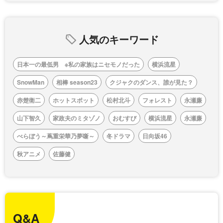
人気のキーワード
日本一の最低男 ※私の家族はニセモノだった
横浜流星
SnowMan
相棒 season23
クジャクのダンス、誰が見た？
赤楚衛二
ホットスポット
松村北斗
フォレスト
永瀬廉
山下智久
家政夫のミタゾノ
おむすび
横浜流星
永瀬廉
べらぼう～蔦重栄華乃夢噺～
冬ドラマ
日向坂46
秋アニメ
佐藤健
Q&A