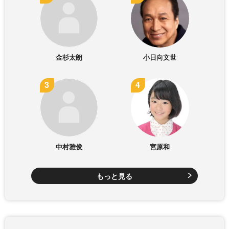
金杉太朗
小日向文世
中村雅俊
宮原和
もっと見る