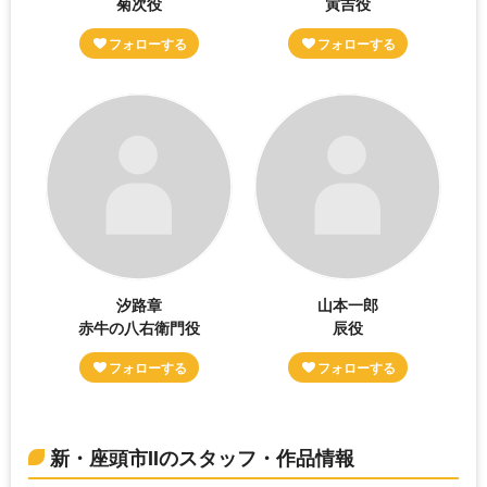
菊次役
寅吉役
汐路章
山本一郎
赤牛の八右衛門役
辰役
新・座頭市IIのスタッフ・作品情報