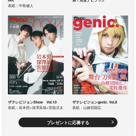
表紙：中島健人
ザテレビジョンShow Vol.10
ザテレビジョンgenic. Vol.8
表紙：岩本照×深澤辰哉×宮舘涼太
表紙：山姥切国広
プレゼントに応募する