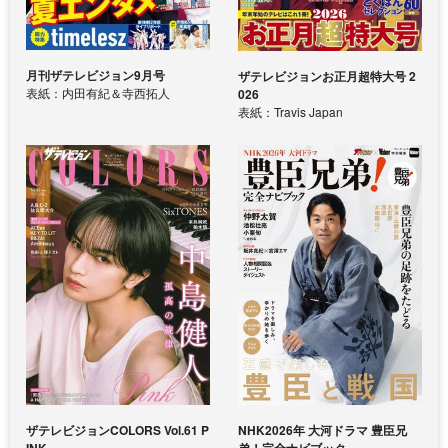
月刊ザテレビジョン9月号
ザテレビジョンお正月超特大号 2
表紙：内田有紀＆寺西拓人
026
表紙：Travis Japan
ザテレビジョンCOLORS Vol.61 P
NHK2026年 大河ドラマ 豊臣兄
INK
弟！完全ナビブック