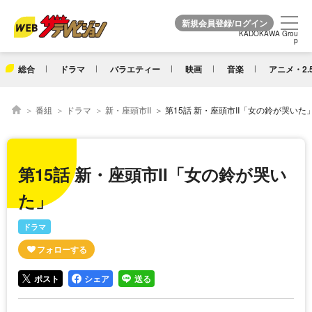
KADOKAWA Grou
KADOKAWA Grou
p
p
総合
ドラマ
バラエティー
映画
音楽
アニメ・2.
番組
ドラマ
新・座頭市II
第15話 新・座頭市II「女の鈴が哭いた
第15話 新・座頭市II「女の鈴が哭い
た」
ドラマ
ポスト
シェア
送る