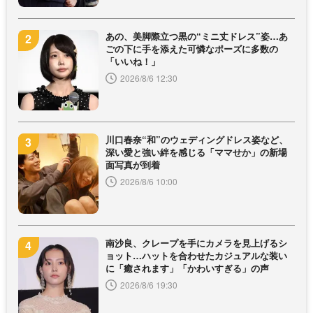
あの、美脚際立つ黒の“ミニ丈ドレス”姿…あ
ごの下に手を添えた可憐なポーズに多数の
「いいね！」
2026/8/6 12:30
川口春奈“和”のウェディングドレス姿など、
深い愛と強い絆を感じる「ママせか」の新場
面写真が到着
2026/8/6 10:00
南沙良、クレープを手にカメラを見上げるシ
ョット…ハットを合わせたカジュアルな装い
に「癒されます」「かわいすぎる」の声
2026/8/6 19:30