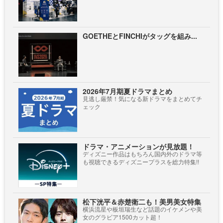
GOETHEとFINCHIがタッグを組み...
2026年7月期夏ドラマまとめ
見逃し厳禁！気になる新ドラマをまとめてチ
ェック
ドラマ・アニメーションが見放題！
ディズニー作品はもちろん国内外のドラマ等
も視聴できるディズニープラスを総力特集!!
松下洸平＆赤楚衛二も！美男美女特集
横浜流星や板垣瑞生など話題のイケメンや美
女のグラビア1500カット超！