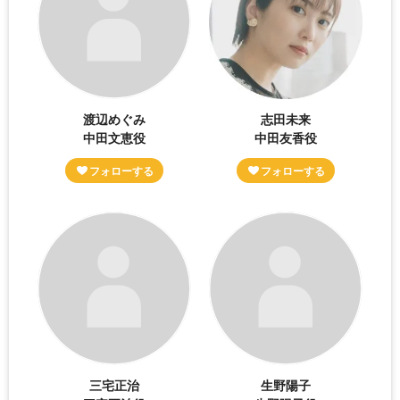
渡辺めぐみ
志田未来
中田文恵役
中田友香役
三宅正治
生野陽子