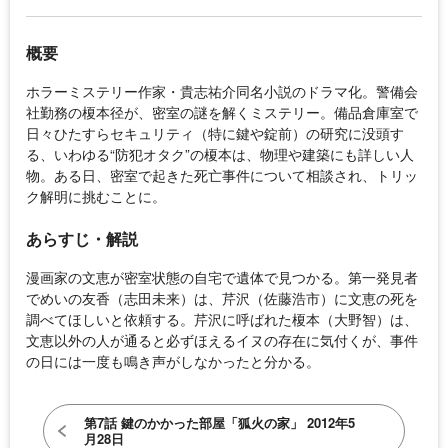
概要
ホラーミステリー作家・貴志祐介同名小説のドラマ化。警備会
社勤務の榎本径が、密室の謎を解くミステリー。備品倉庫室で
日々ひたすらセキュリティ（特に鍵や錠前）の研究に没頭す
る、いわゆる“防犯オタク”の榎本は、物理や建築にも詳しい人
物。ある日、密室で起きた死亡事件について相談され、トリッ
ク解明に挑むことに。
あらすじ・解説
漫画家の文恵が密室状態の自宅で遺体で見つかる。第一発見者
でめいの友香（志田未来）は、芹沢（佐藤浩市）に文恵の死を
調べてほしいと依頼する。芹沢に呼ばれた榎本（大野智）は、
文恵以外の人が通ると必ずほえるイヌの存在に気付くが、事件
の日には一度も鳴き声がしなかったと分かる。
第7話 鍵のかかった部屋「狐火の家」 2012年5
月28日