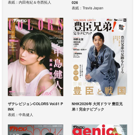
表紙：内田有紀＆寺西拓人
026
表紙：Travis Japan
ザテレビジョンCOLORS Vol.61 P
NHK2026年 大河ドラマ 豊臣兄
INK
弟！完全ナビブック
表紙：中島健人