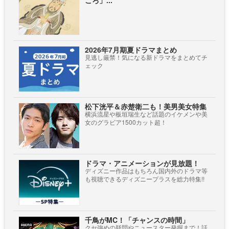
ころ」...
2026年7月期夏ドラマまとめ
見逃し厳禁！気になる新ドラマをまとめてチ
ェック
松下洸平＆赤楚衛二も！美男美女特集
横浜流星や板垣瑞生など話題のイケメンや美
女のグラビア1500カット超！
ドラマ・アニメーションが見放題！
ディズニー作品はもちろん国内外のドラマ等
も視聴できるディズニープラスを総力特集!!
千鳥がMC！「チャンスの時間」
クセ強めの疑問やニュースター発掘まで！話