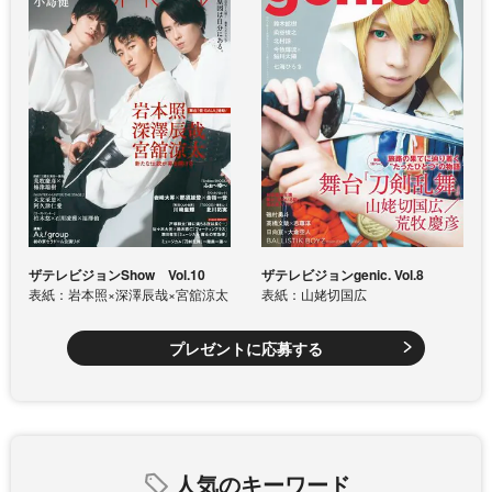
ザテレビジョンShow Vol.10
ザテレビジョンgenic. Vol.8
表紙：岩本照×深澤辰哉×宮舘涼太
表紙：山姥切国広
プレゼントに応募する
人気のキーワード