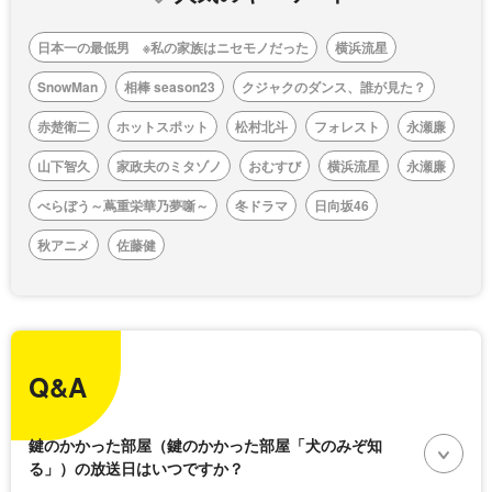
日本一の最低男 ※私の家族はニセモノだった
横浜流星
SnowMan
相棒 season23
クジャクのダンス、誰が見た？
赤楚衛二
ホットスポット
松村北斗
フォレスト
永瀬廉
山下智久
家政夫のミタゾノ
おむすび
横浜流星
永瀬廉
べらぼう～蔦重栄華乃夢噺～
冬ドラマ
日向坂46
秋アニメ
佐藤健
Q&A
鍵のかかった部屋（鍵のかかった部屋「犬のみぞ知
る」）の放送日はいつですか？