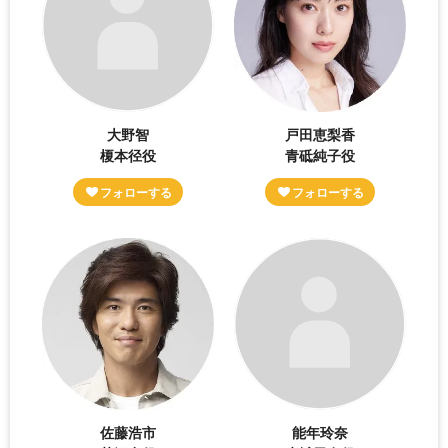
大野智
戸田恵梨香
榎本径役
青砥純子役
佐藤浩市
能年玲奈