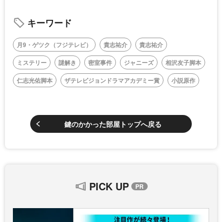
キーワード
月9・ゲツク（フジテレビ）
貴志祐介
貴志祐介
ミステリー
謎解き
密室事件
ジャニーズ
相沢友子脚本
仁志光佑脚本
ザテレビジョンドラマアカデミー賞
小説原作
鍵のかかった部屋トップへ戻る
PICK UP