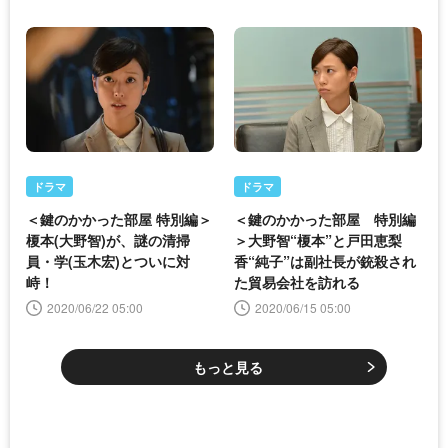
ドラマ
ドラマ
＜鍵のかかった部屋 特別編＞
＜鍵のかかった部屋 特別編
榎本(大野智)が、謎の清掃
＞大野智“榎本”と戸田恵梨
員・学(玉木宏)とついに対
香“純子”は副社長が銃殺され
峙！
た貿易会社を訪れる
2020/06/22 05:00
2020/06/15 05:00
もっと見る