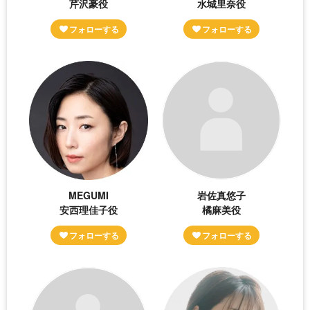
芹沢豪役
水城里奈役
MEGUMI
岩佐真悠子
安西理佳子役
橘麻美役