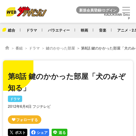
KADOKAWA Grou
KADOKAWA Grou
p
p
総合
ドラマ
バラエティー
映画
音楽
アニメ・2.
番組
ドラマ
鍵のかかった部屋
第8話 鍵のかかった部屋「犬のみ
第8話 鍵のかかった部屋「犬のみぞ
知る」
ドラマ
2012年6月4日 フジテレビ
ポスト
シェア
送る