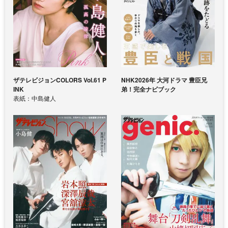
ザテレビジョンCOLORS Vol.61 P
NHK2026年 大河ドラマ 豊臣兄
INK
弟！完全ナビブック
表紙：中島健人