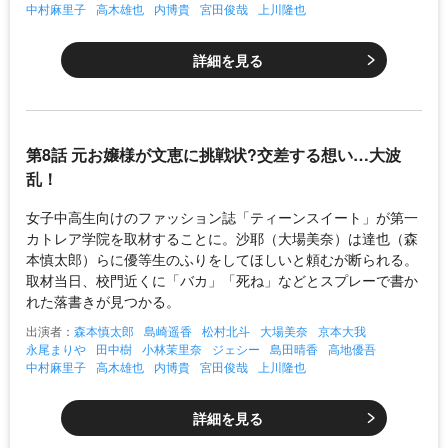
中村麻里子
高木雄也
内博貴
宮田俊哉
上川隆也
詳細を見る
第8話 元お嬢様が文恵に挑戦状?交差する想い…大波
乱！
女子中高生向けのファッション誌「ティーンスイート」が第一
カトレア学院を取材することに。沙耶（大場美奈）は達也（森
本慎太郎）らに優等生のふりをしてほしいと頼むが断られる。
取材当日、校門近くに「バカ」「死ね」などとスプレーで書か
れた落書きが見つかる。
出演者：
森本慎太郎
島崎遥香
松村北斗
大場美奈
京本大我
永尾まりや
田中樹
小林茉里奈
ジェシー
島田晴香
高地優吾
中村麻里子
高木雄也
内博貴
宮田俊哉
上川隆也
詳細を見る