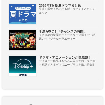
2026年7月期夏ドラマまとめ
見逃し厳禁！気になる新ドラマをまとめてチ
ェック
千鳥がMC！「チャンスの時間」
クセ強めの疑問やニュースター発掘まで！話
題のオリジナルバラエティー
ドラマ・アニメーションが見放題！
ディズニー作品はもちろん国内外のドラマ等
も視聴できるディズニープラスを総力特集!!