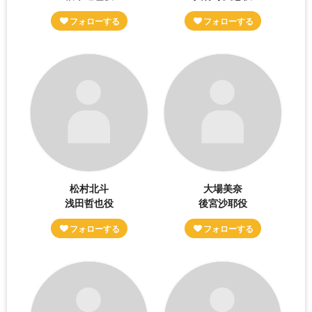
松村北斗
大場美奈
浅田哲也役
後宮沙耶役