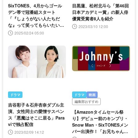
SixTONES、4月からゴール
目黒蓮、松村北斗ら「第46回
デン帯で冠番組スタート
日本アカデミー賞」の新人俳
「『しょうがない人たちだ
優賞受賞者8人を紹介
な』って笑ってもらいたい」
2023/03/10 12:00
＜Golden SixTONES＞
2025/02/24 05:00
ドラマ
ドラマ
映画
編集部おすすめ
吉谷彩子＆石井杏奈ダブル主
演、女性同士の愛憎サスペン
【Amazonタイムセール祭
ス「悪魔はそこに居る」Para
り】デビュー前のキンプリ・
viで独占配信
Snow Man・SixTONESメン
バー出演作！「お兄ちゃん、
2023/02/09 14:12
ガチャ」など、ドラマのBOX