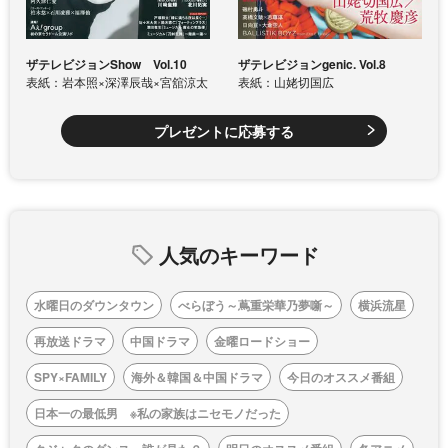
ザテレビジョンShow Vol.10
ザテレビジョンgenic. Vol.8
表紙：岩本照×深澤辰哉×宮舘涼太
表紙：山姥切国広
プレゼントに応募する
人気のキーワード
水曜日のダウンタウン
べらぼう～蔦重栄華乃夢噺～
横浜流星
再放送ドラマ
中国ドラマ
金曜ロードショー
SPY×FAMILY
海外＆韓国＆中国ドラマ
今日のオススメ番組
日本一の最低男 ※私の家族はニセモノだった