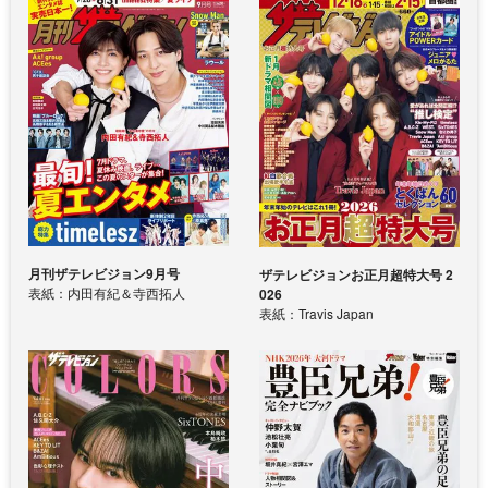
月刊ザテレビジョン9月号
ザテレビジョンお正月超特大号 2
表紙：内田有紀＆寺西拓人
026
表紙：Travis Japan