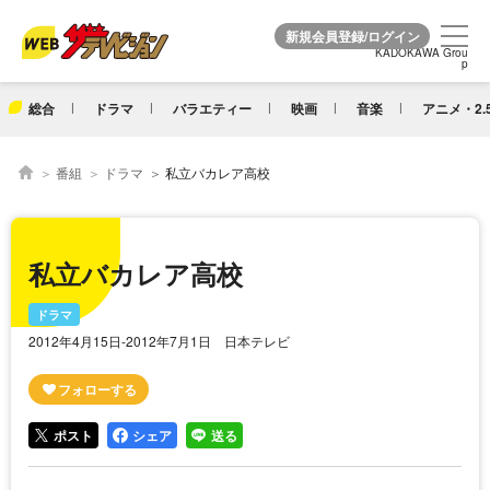
KADOKAWA Grou
KADOKAWA Grou
p
p
総合
ドラマ
バラエティー
映画
音楽
アニメ・2.
番組
ドラマ
私立バカレア高校
私立バカレア高校
ドラマ
2012年4月15日-2012年7月1日 日本テレビ
ポスト
シェア
送る