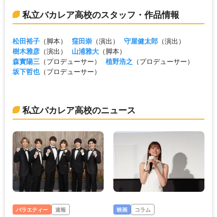
私立バカレア高校のスタッフ・作品情報
松田裕子
（脚本）
窪田崇
（演出）
守屋健太郎
（演出）
樹木雅彦
（演出）
山浦雅大
（脚本）
森實陽三
（プロデューサー）
植野浩之
（プロデューサー）
坂下哲也
（プロデューサー）
私立バカレア高校のニュース
バラエティー
速報
映画
コラム