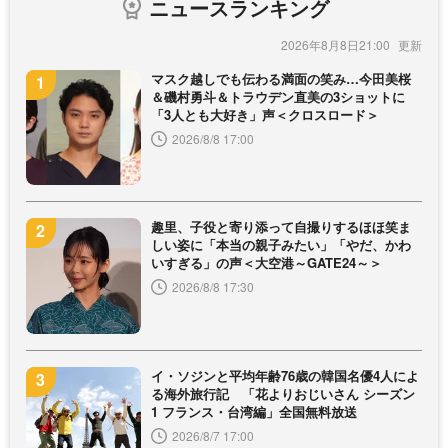
ニュースランキング
2026年8月8日21:00
マスク越しでも伝わる満面の笑み…今田美桜
＆磯村勇斗＆トラウデン直美の3ショットに
「3人とも大好き」声＜クロスロード＞
2026/8/8 17:00
趣里、子役と寄り添って自撮りするほほ笑ま
しい姿に「本当の親子みたい」「やだ、かわ
いすぎる」の声＜大空港～GATE24～＞
2026/8/8 17:30
イ・ソジンと平均年齢76歳の韓国名優4人によ
る海外旅行記 「花よりおじいさん シーズン
1 フランス・台湾編」全国無料放送
2026/8/7 17:00