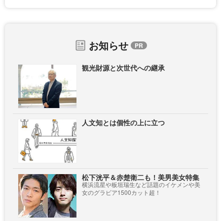
お知らせ
観光財源と次世代への継承
人文知とは個性の上に立つ
松下洸平＆赤楚衛二も！美男美女特集
横浜流星や板垣瑞生など話題のイケメンや美
女のグラビア1500カット超！