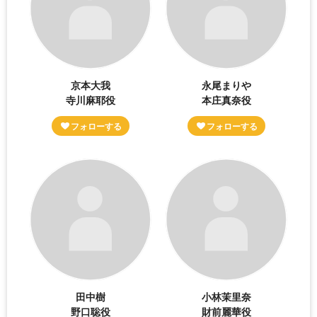
京本大我
永尾まりや
寺川麻耶役
本庄真奈役
田中樹
小林茉里奈
野口聡役
財前麗華役