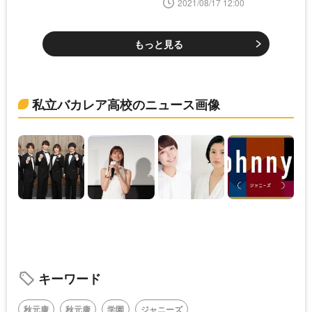
2021/08/17 12:00
が今だけおトク
もっと見る
私立バカレア高校のニュース画像
キーワード
秋元康
秋元康
学園
ジャニーズ