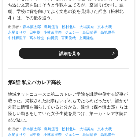
ち込む文恵を励まそうと作戦を立てるが、空回りばかり。翌
朝、学校に背を向けて歩く文恵の姿を見掛けた哲也（松村北
斗）は、その後を追う。
出演者：
森本慎太郎
島崎遥香
松村北斗
大場美奈
京本大我
永尾まりや
田中樹
小林茉里奈
ジェシー
島田晴香
高地優吾
中村麻里子
高木雄也
内博貴
宮田俊哉
上川隆也
詳細を見る
第9話 私立バカレア高校
地域ネットニュースに第二カトレア学院を誹謗中傷する記事が
載った。掲載された記事はいずれもでたらめだったが、誰かが
外部に情報を漏らしていると分かる。達也（森本慎太郎）らは
怪しい動きをしていた女子生徒を見つけ、第一カトレア学院に
忍び込む。
出演者：
森本慎太郎
島崎遥香
松村北斗
大場美奈
京本大我
永尾まりや
田中樹
小林茉里奈
ジェシー
島田晴香
高地優吾