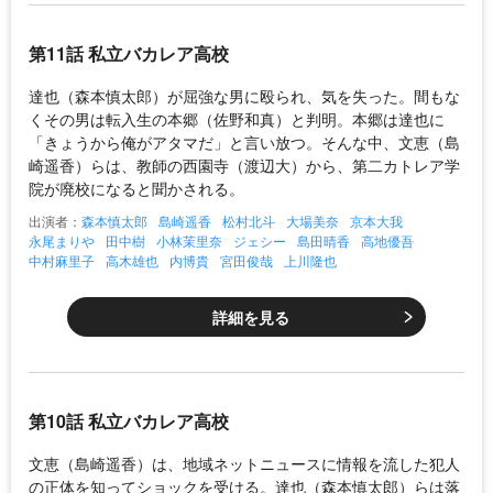
第11話 私立バカレア高校
達也（森本慎太郎）が屈強な男に殴られ、気を失った。間もな
くその男は転入生の本郷（佐野和真）と判明。本郷は達也に
「きょうから俺がアタマだ」と言い放つ。そんな中、文恵（島
崎遥香）らは、教師の西園寺（渡辺大）から、第二カトレア学
院が廃校になると聞かされる。
出演者：
森本慎太郎
島崎遥香
松村北斗
大場美奈
京本大我
永尾まりや
田中樹
小林茉里奈
ジェシー
島田晴香
高地優吾
中村麻里子
高木雄也
内博貴
宮田俊哉
上川隆也
詳細を見る
第10話 私立バカレア高校
文恵（島崎遥香）は、地域ネットニュースに情報を流した犯人
の正体を知ってショックを受ける。達也（森本慎太郎）らは落