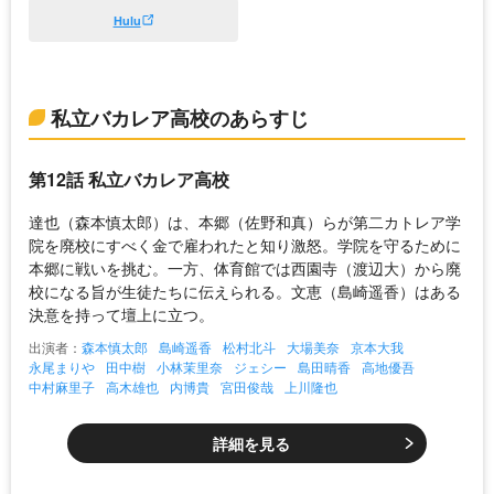
Hulu
私立バカレア高校のあらすじ
第12話 私立バカレア高校
達也（森本慎太郎）は、本郷（佐野和真）らが第二カトレア学
院を廃校にすべく金で雇われたと知り激怒。学院を守るために
本郷に戦いを挑む。一方、体育館では西園寺（渡辺大）から廃
校になる旨が生徒たちに伝えられる。文恵（島崎遥香）はある
決意を持って壇上に立つ。
出演者：
森本慎太郎
島崎遥香
松村北斗
大場美奈
京本大我
永尾まりや
田中樹
小林茉里奈
ジェシー
島田晴香
高地優吾
中村麻里子
高木雄也
内博貴
宮田俊哉
上川隆也
詳細を見る