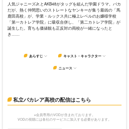
人気ジャニーズJr.とAKB48がタッグを組んだ学園ドラマ。バカ
だが、熱く仲間思いのストレートなヤンキーが集う最凶の「馬
鹿田高校」が、学業・ルックス共に極上レベルのお嬢様学校
「第一カトレア学院」に吸収合併し、「第二カトレア学院」が
誕生した。育ちも価値観も正反対の両校が一緒になったと
き……
あらすじ
キャスト・キャラクター
ニュース
私立バカレア高校の配信はこちら
※会員専用のVODが含まれております。
VODの視聴には各社のサービスに加入する必要があります。