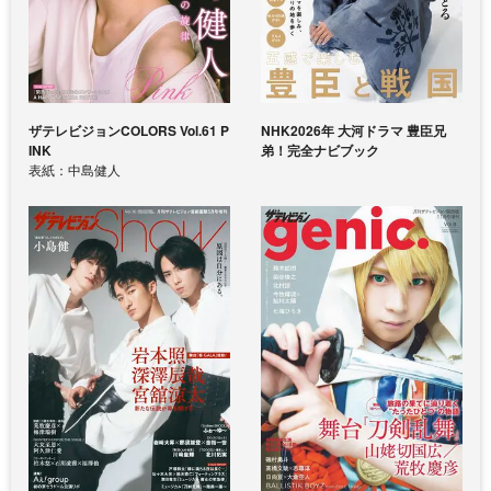
ザテレビジョンCOLORS Vol.61 P
NHK2026年 大河ドラマ 豊臣兄
INK
弟！完全ナビブック
表紙：中島健人