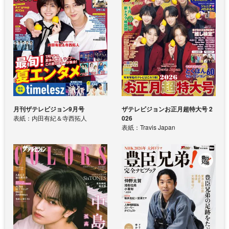
月刊ザテレビジョン9月号
ザテレビジョンお正月超特大号 2
表紙：内田有紀＆寺西拓人
026
表紙：Travis Japan