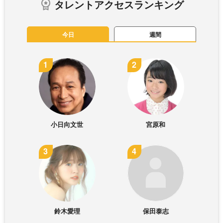
タレントアクセスランキング
今日
週間
小日向文世
宮原和
鈴木愛理
保田泰志