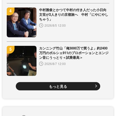
中村雅俊とかつて中村の付き人だった小日向
文世が2人きりの京都旅へ 中村「にやにやし
ちゃう」
2026/8/5 12:00
カンニング竹山「俺3000万で買うよ」約2400
万円のポルシェ911のプロポーションとエンジ
ン音にうっとり＜試乗最高＞
2026/8/7 12:00
もっと見る