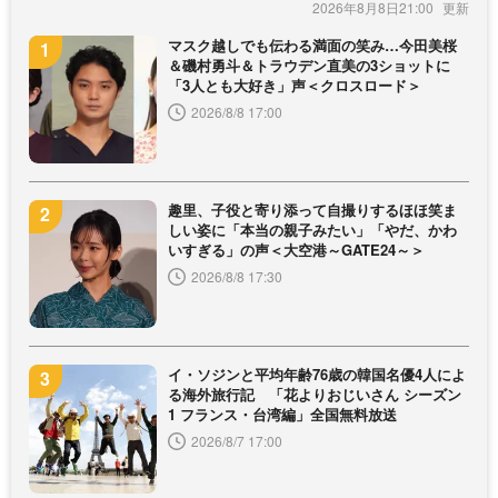
2026年8月8日21:00
マスク越しでも伝わる満面の笑み…今田美桜
＆磯村勇斗＆トラウデン直美の3ショットに
「3人とも大好き」声＜クロスロード＞
2026/8/8 17:00
趣里、子役と寄り添って自撮りするほほ笑ま
しい姿に「本当の親子みたい」「やだ、かわ
いすぎる」の声＜大空港～GATE24～＞
2026/8/8 17:30
イ・ソジンと平均年齢76歳の韓国名優4人によ
る海外旅行記 「花よりおじいさん シーズン
1 フランス・台湾編」全国無料放送
2026/8/7 17:00