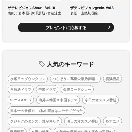
ザテレビジョンShow Vol.10
ザテレビジョンgenic. Vol.8
表紙：岩本照×深澤辰哉×宮舘涼太
表紙：山姥切国広
プレゼントに応募する
人気のキーワード
水曜日のダウンタウン
べらぼう～蔦重栄華乃夢噺～
横浜流星
再放送ドラマ
中国ドラマ
金曜ロードショー
SPY×FAMILY
海外＆韓国＆中国ドラマ
今日のオススメ番組
日本一の最低男 ※私の家族はニセモノだった
クジャクのダンス、誰が見た？
明日のオススメ番組
冬アニメ
呪術廻戦
今週の特番
如懿伝〜紫禁城に散る宿命の王妃〜