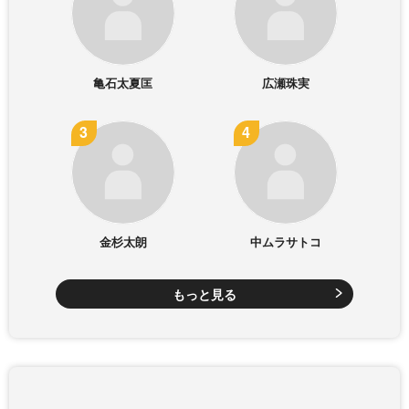
亀石太夏匡
広瀬珠実
金杉太朗
中ムラサトコ
もっと見る