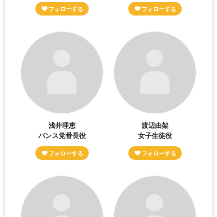
浅井理恵
渡辺由架
パンス党番長役
女子生徒役