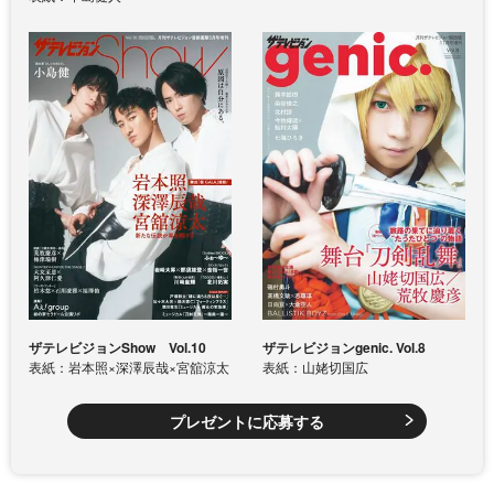
ザテレビジョンShow Vol.10
ザテレビジョンgenic. Vol.8
表紙：岩本照×深澤辰哉×宮舘涼太
表紙：山姥切国広
プレゼントに応募する