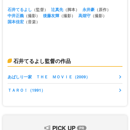
石井てるよし
（監督）
辻真先
（脚本）
永井豪
（原作）
中井正義
（撮影）
後藤友輝
（撮影）
高畑守
（撮影）
国本佳宏
（音楽）
石井てるよし監督の作品
あばしり一家 ＴＨＥ ＭＯＶＩＥ（2009）
ＴＡＲＯ！（1991）
PICK UP