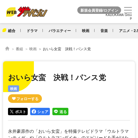
KADOKAWA Grou
KADOKAWA Grou
p
p
総合
ドラマ
バラエティー
映画
音楽
アニメ・2.
番組
映画
おいら女蛮 決戦！パンス党
おいら女蛮 決戦！パンス党
映画
ポスト
シェア
送る
永井豪原作の「おいら女蛮」を特撮テレビドラマ「ウルトラマ
ンティガ」や「ウルトラマンダイナ」のエピソードを手がけた