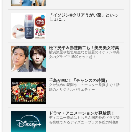
「イソジン®クリアうがい薬」といっ
しょに...
松下洸平＆赤楚衛二も！美男美女特集
横浜流星や板垣瑞生など話題のイケメンや美
女のグラビア1500カット超！
千鳥がMC！「チャンスの時間」
クセ強めの疑問やニュースター発掘まで！話
題のオリジナルバラエティー
ドラマ・アニメーションが見放題！
ディズニー作品はもちろん国内外のドラマ等
も視聴できるディズニープラスを総力特集!!