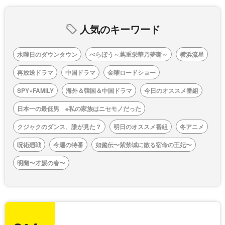
人気のキーワード
水曜日のダウンタウン
べらぼう～蔦重栄華乃夢噺～
横浜流星
再放送ドラマ
中国ドラマ
金曜ロードショー
SPY×FAMILY
海外＆韓国＆中国ドラマ
今日のオススメ番組
日本一の最低男 ※私の家族はニセモノだった
クジャクのダンス、誰が見た？
明日のオススメ番組
冬アニメ
呪術廻戦
今週の特番
如懿伝〜紫禁城に散る宿命の王妃〜
明蘭〜才媛の春〜