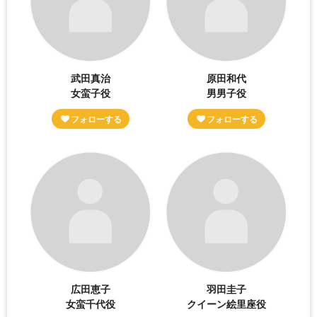
武田真治
原田和代
女蛮子役
男男子役
広田恵子
羽田圭子
女蛮千代役
クイーン絵里座役