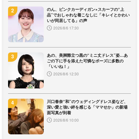
のん、ピンクカーディガン×スカーフの“上
品”でおしゃれな着こなしに「キレイとかわい
いが同居してる」の声
2026/8/6 17:30
あの、美脚際立つ黒の“ミニ丈ドレス”姿…あ
ごの下に手を添えた可憐なポーズに多数の
「いいね！」
2026/8/6 12:30
川口春奈“和”のウェディングドレス姿など、
深い愛と強い絆を感じる「ママせか」の新場
面写真が到着
2026/8/6 10:00