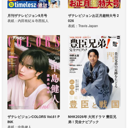
月刊ザテレビジョン9月号
ザテレビジョンお正月超特大号 2
表紙：内田有紀＆寺西拓人
026
表紙：Travis Japan
ザテレビジョンCOLORS Vol.61 P
NHK2026年 大河ドラマ 豊臣兄
INK
弟！完全ナビブック
表紙：中島健人