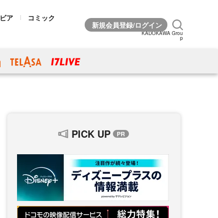
ビア
コミック
KADOKAWA Grou
p
PICK UP