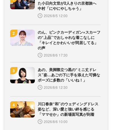
た小日向文世が2人きりの京都旅へ
中村「にやにやしちゃう」
2026/8/5 12:00
のん、ピンクカーディガン×スカーフ
の“上品”でおしゃれな着こなしに
「キレイとかわいいが同居してる」
の声
2026/8/6 17:30
あの、美脚際立つ黒の“ミニ丈ドレ
ス”姿…あごの下に手を添えた可憐な
ポーズに多数の「いいね！」
2026/8/6 12:30
川口春奈“和”のウェディングドレス
姿など、深い愛と強い絆を感じる
「ママせか」の新場面写真が到着
2026/8/6 10:00