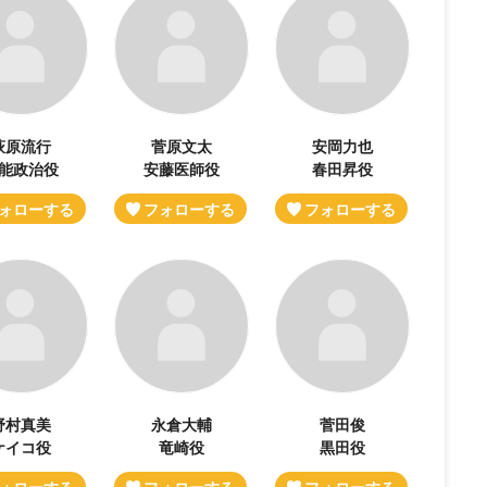
萩原流行
菅原文太
安岡力也
能政治役
安藤医師役
春田昇役
野村真美
永倉大輔
菅田俊
ケイコ役
竜崎役
黒田役