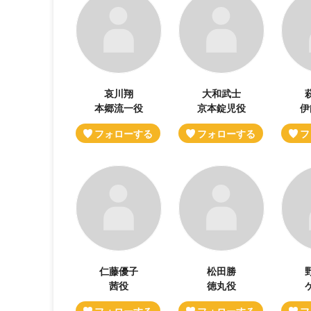
哀川翔
大和武士
本郷流一役
京本錠児役
伊
仁藤優子
松田勝
茜役
徳丸役