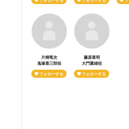
片桐竜次
藤原喜明
鬼塚喜三郎役
大門重雄役