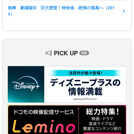
相棒 劇場版III 巨大密室！特命係 絶海の孤島へ（201
4）
PICK UP