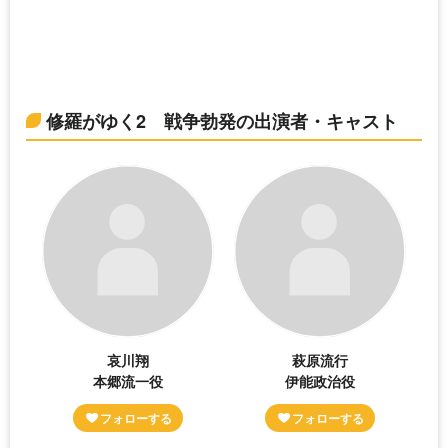
修羅がゆく2 戦争勃発の出演者・キャスト
哀川翔
萩原流行
本郷流一役
伊能政治役