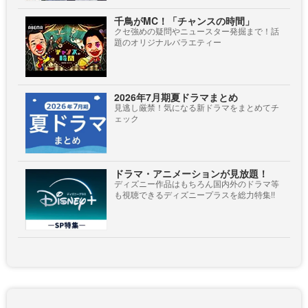
千鳥がMC！「チャンスの時間」
クセ強めの疑問やニュースター発掘まで！話
題のオリジナルバラエティー
2026年7月期夏ドラマまとめ
見逃し厳禁！気になる新ドラマをまとめてチ
ェック
ドラマ・アニメーションが見放題！
ディズニー作品はもちろん国内外のドラマ等
も視聴できるディズニープラスを総力特集!!