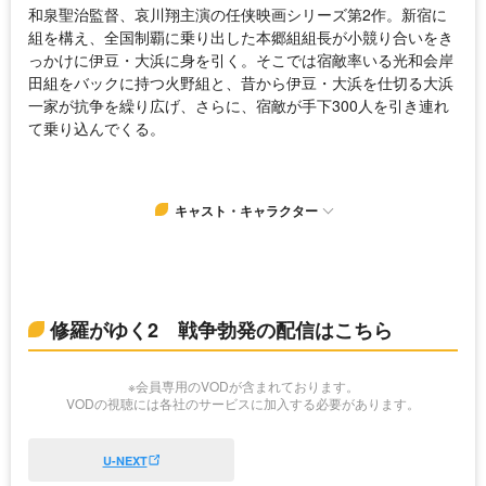
和泉聖治監督、哀川翔主演の任侠映画シリーズ第2作。新宿に
組を構え、全国制覇に乗り出した本郷組組長が小競り合いをき
っかけに伊豆・大浜に身を引く。そこでは宿敵率いる光和会岸
田組をバックに持つ火野組と、昔から伊豆・大浜を仕切る大浜
一家が抗争を繰り広げ、さらに、宿敵が手下300人を引き連れ
て乗り込んでくる。
キャスト・キャラクター
修羅がゆく2 戦争勃発の配信はこちら
※会員専用のVODが含まれております。
VODの視聴には各社のサービスに加入する必要があります。
U-NEXT