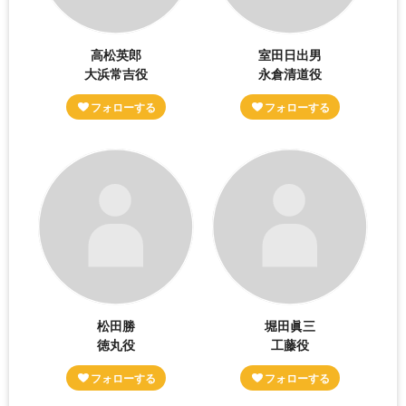
高松英郎
室田日出男
大浜常吉役
永倉清道役
松田勝
堀田眞三
徳丸役
工藤役