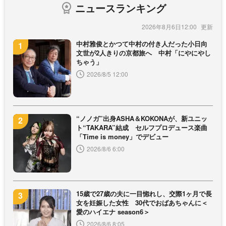
ニュースランキング
2026年8月6日12:00
中村雅俊とかつて中村の付き人だった小日向
文世が2人きりの京都旅へ 中村「にやにやし
ちゃう」
2026/8/5 12:00
“ノノガ”出身ASHA＆KOKONAが、新ユニッ
ト“TAKARA”結成 セルフプロデュース楽曲
「Time is money」でデビュー
2026/8/6 6:00
15歳で27歳の夫に一目惚れし、交際1ヶ月で長
女を妊娠した女性 30代でおばあちゃんに＜
愛のハイエナ season6＞
2026/8/6 8:05