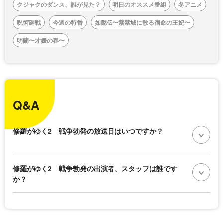
クジャクのダンス、誰が見た？
明日のオススメ番組
冬アニメ
呪術廻戦
今週の特番
如懿伝〜紫禁城に散る宿命の王妃〜
明蘭〜才媛の春〜
Q&A
修羅がゆく2 戦争勃発の放送日はいつですか？
修羅がゆく2 戦争勃発の出演者、スタッフは誰です
か？