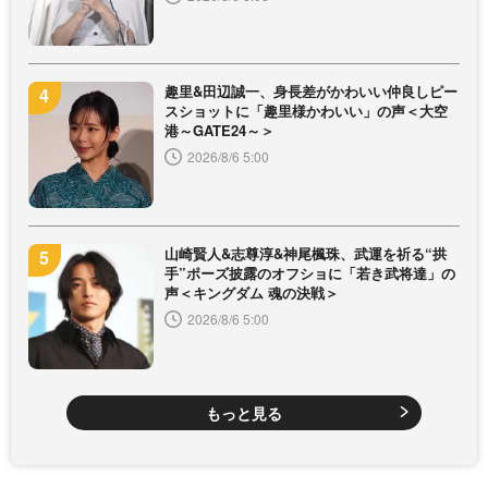
趣里&田辺誠一、身長差がかわいい仲良しピー
スショットに「趣里様かわいい」の声＜大空
港～GATE24～＞
2026/8/6 5:00
山崎賢人&志尊淳&神尾楓珠、武運を祈る“拱
手”ポーズ披露のオフショに「若き武将達」の
声＜キングダム 魂の決戦＞
2026/8/6 5:00
もっと見る