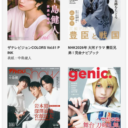
ザテレビジョンCOLORS Vol.61 P
NHK2026年 大河ドラマ 豊臣兄
INK
弟！完全ナビブック
表紙：中島健人