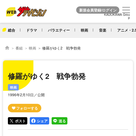
KADOKAWA Grou
KADOKAWA Grou
p
p
総合
ドラマ
バラエティー
映画
音楽
アニメ・2.
番組
映画
修羅がゆく2 戦争勃発
修羅がゆく2 戦争勃発
映画
1996年2月10日／公開
ポスト
シェア
送る