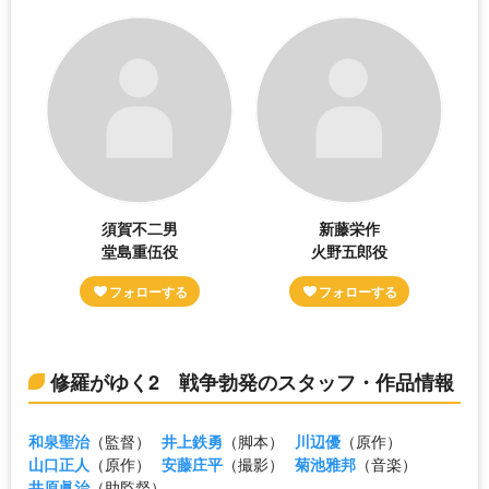
須賀不二男
新藤栄作
堂島重伍役
火野五郎役
修羅がゆく2 戦争勃発のスタッフ・作品情報
和泉聖治
（監督）
井上鉄勇
（脚本）
川辺優
（原作）
山口正人
（原作）
安藤庄平
（撮影）
菊池雅邦
（音楽）
井原眞治
（助監督）