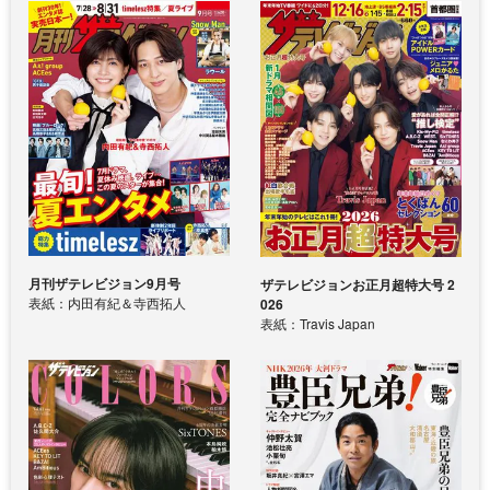
月刊ザテレビジョン9月号
ザテレビジョンお正月超特大号 2
表紙：内田有紀＆寺西拓人
026
表紙：Travis Japan