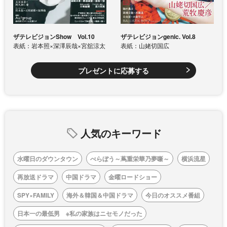
ザテレビジョンShow Vol.10
ザテレビジョンgenic. Vol.8
表紙：岩本照×深澤辰哉×宮舘涼太
表紙：山姥切国広
プレゼントに応募する
人気のキーワード
水曜日のダウンタウン
べらぼう～蔦重栄華乃夢噺～
横浜流星
再放送ドラマ
中国ドラマ
金曜ロードショー
SPY×FAMILY
海外＆韓国＆中国ドラマ
今日のオススメ番組
日本一の最低男 ※私の家族はニセモノだった