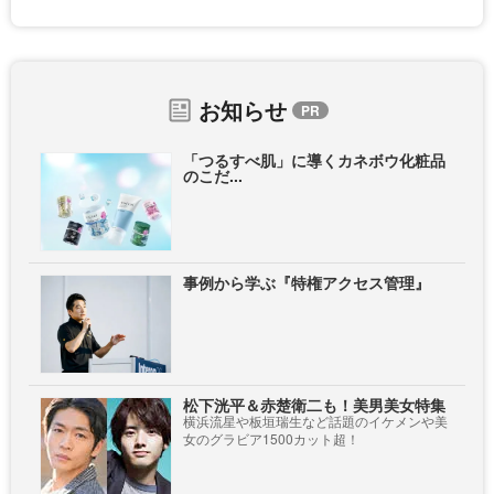
お知らせ
「つるすべ肌」に導くカネボウ化粧品
のこだ...
事例から学ぶ『特権アクセス管理』
松下洸平＆赤楚衛二も！美男美女特集
横浜流星や板垣瑞生など話題のイケメンや美
女のグラビア1500カット超！