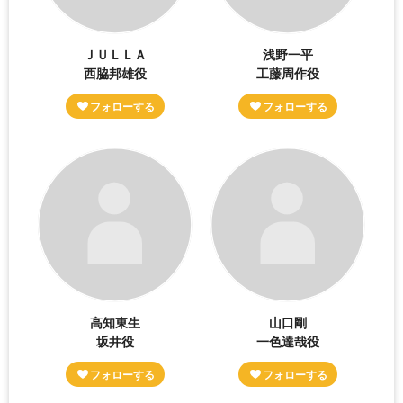
ＪＵＬＬＡ
浅野一平
西脇邦雄役
工藤周作役
高知東生
山口剛
坂井役
一色達哉役