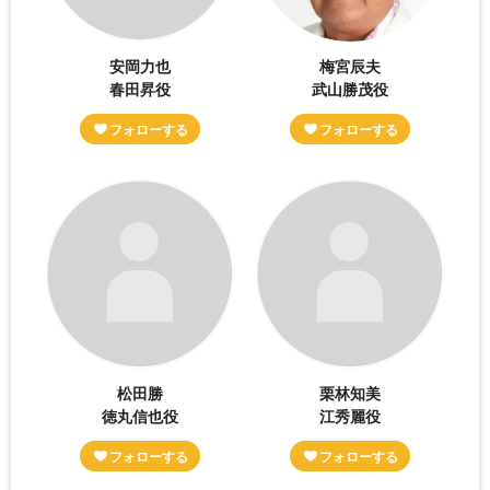
安岡力也
梅宮辰夫
春田昇役
武山勝茂役
松田勝
栗林知美
徳丸信也役
江秀麗役