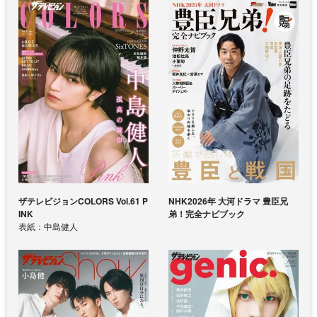
ザテレビジョンCOLORS Vol.61 P
NHK2026年 大河ドラマ 豊臣兄
INK
弟！完全ナビブック
表紙：中島健人