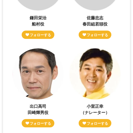
鎌田栄治
佐藤忠志
船村役
春田組若頭役
出口高司
小室正幸
田崎輝男役
（ナレーター）