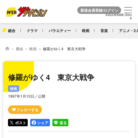
KADOKAWA Grou
KADOKAWA Grou
p
p
総合
ドラマ
バラエティー
映画
音楽
アニメ・2.
番組
映画
修羅がゆく4 東京大戦争
修羅がゆく4 東京大戦争
映画
1997年1月10日／公開
ポスト
シェア
送る