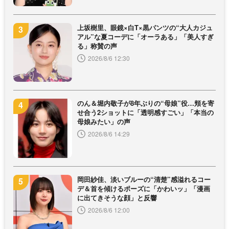
上坂樹里、眼鏡×白T×黒パンツの“大人カジュ
アル”な夏コーデに「オーラある」「美人すぎ
る」称賛の声
2026/8/6 12:30
のん＆堀内敬子が8年ぶりの“母娘”役…頬を寄
せ合う2ショットに「透明感すごい」「本当の
母娘みたい」の声
2026/8/6 14:29
岡田紗佳、淡いブルーの“清楚”感溢れるコー
デ＆首を傾けるポーズに「かわいッ」「漫画
に出てきそうな顔」と反響
2026/8/6 12:00