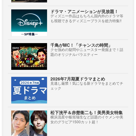
ドラマ・アニメーションが見放題！
ディズニー作品はもちろん国内外のドラマ等
も視聴できるディズニープラスを総力特集!!
千鳥がMC！「チャンスの時間」
クセ強めの疑問やニュースター発掘まで！話
題のオリジナルバラエティー
2026年7月期夏ドラマまとめ
見逃し厳禁！気になる新ドラマをまとめてチ
ェック
松下洸平＆赤楚衛二も！美男美女特集
横浜流星や板垣瑞生など話題のイケメンや美
女のグラビア1500カット超！