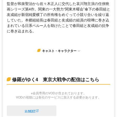
監督が和泉聖治から佐々木正人に交代した哀川翔主演の任侠映
画シリーズ第4作。関東の一大勢力“関東木曜会”傘下の春田組と
友成組が新宿純愛横丁の所有権をめぐって小競り合いを繰り返
していた。本郷組組長は春田組と友成組の組員の喧嘩に巻き込
まれている日系ペルー人を助けたことで春田組と友成組の抗争
に巻き込まれる。
キャスト・キャラクター
修羅がゆく4 東京大戦争の配信はこちら
※会員専用のVODが含まれております。
VODの視聴には各社のサービスに加入する必要があります。
U-NEXT