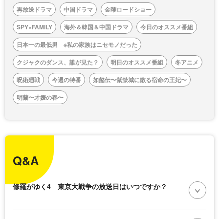
再放送ドラマ
中国ドラマ
金曜ロードショー
SPY×FAMILY
海外＆韓国＆中国ドラマ
今日のオススメ番組
日本一の最低男 ※私の家族はニセモノだった
クジャクのダンス、誰が見た？
明日のオススメ番組
冬アニメ
呪術廻戦
今週の特番
如懿伝〜紫禁城に散る宿命の王妃〜
明蘭〜才媛の春〜
Q&A
修羅がゆく4 東京大戦争の放送日はいつですか？