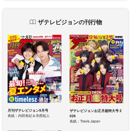
ザテレビジョンの刊行物
月刊ザテレビジョン9月号
ザテレビジョンお正月超特大号 2
表紙：内田有紀＆寺西拓人
026
表紙：Travis Japan