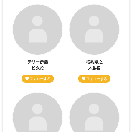
テリー伊藤
増島剛之
松永役
木島役