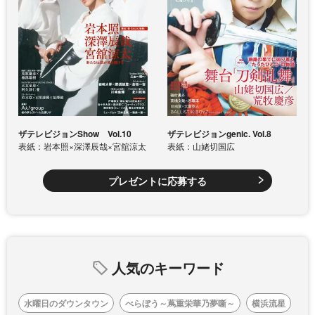
ザテレビジョンShow Vol.10
ザテレビジョンgenic. Vol.8
表紙：岩本照×深澤辰哉×宮舘涼太
表紙：山姥切国広
プレゼントに応募する
人気のキーワード
水曜日のダウンタウン
べらぼう～蔦重栄華乃夢噺～
横浜流星