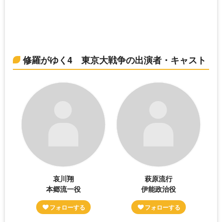
修羅がゆく4 東京大戦争の出演者・キャスト
哀川翔
萩原流行
本郷流一役
伊能政治役