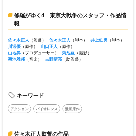
修羅がゆく4 東京大戦争のスタッフ・作品情
報
佐々木正人
（監督）
佐々木正人
（脚本）
井上鉄勇
（脚本）
川辺優
（原作）
山口正人
（原作）
山地昇
（プロデューサー）
菊池亘
（撮影）
菊池雅邦
（音楽）
吉野晴亮
（助監督）
キーワード
アクション
バイオレンス
漫画原作
佐々木正人監督の作品