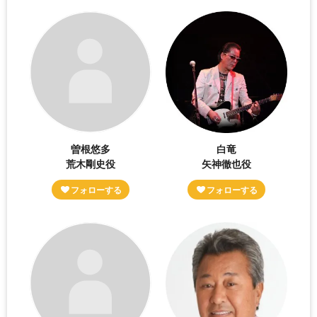
曽根悠多
白竜
荒木剛史役
矢神徹也役