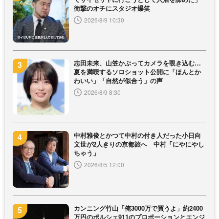
衝撃のオチにスタジオ爆笑
2026/8/9 10:30
志田未来、山笠かぶってカメラを覗き込む…
夏を満喫するソロショット公開に「ほんとか
わいい」「自然が似合う」の声
2026/8/9 8:30
中村雅俊とかつて中村の付き人だった小日向
文世が2人きりの京都旅へ 中村「にやにやし
ちゃう」
2026/8/5 12:00
カンニング竹山「俺3000万で買うよ」約2400
万円のポルシェ911のプロポーションとエンジ