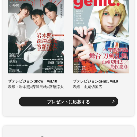
ザテレビジョンShow Vol.10
ザテレビジョンgenic. Vol.8
表紙：岩本照×深澤辰哉×宮舘涼太
表紙：山姥切国広
プレゼントに応募する