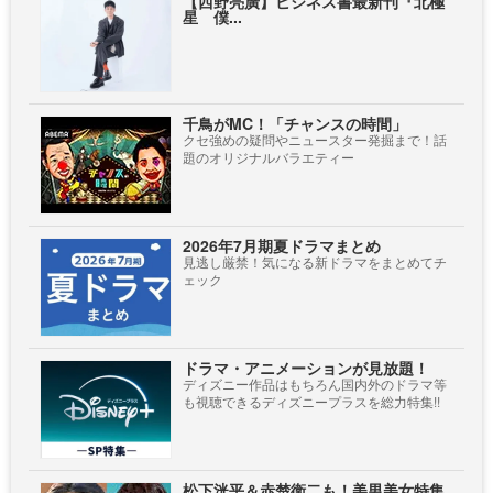
【西野亮廣】ビジネス書最新刊『北極
星 僕...
千鳥がMC！「チャンスの時間」
クセ強めの疑問やニュースター発掘まで！話
題のオリジナルバラエティー
2026年7月期夏ドラマまとめ
見逃し厳禁！気になる新ドラマをまとめてチ
ェック
ドラマ・アニメーションが見放題！
ディズニー作品はもちろん国内外のドラマ等
も視聴できるディズニープラスを総力特集!!
松下洸平＆赤楚衛二も！美男美女特集