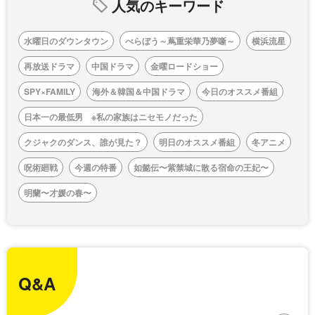
人気のキーワード
水曜日のダウンタウン
べらぼう～蔦重栄華乃夢噺～
横浜流星
再放送ドラマ
中国ドラマ
金曜ロードショー
SPY×FAMILY
海外＆韓国＆中国ドラマ
今日のオススメ番組
日本一の最低男 ※私の家族はニセモノだった
クジャクのダンス、誰が見た？
明日のオススメ番組
冬アニメ
呪術廻戦
今週の特番
如懿伝〜紫禁城に散る宿命の王妃〜
明蘭〜才媛の春〜
Q&A