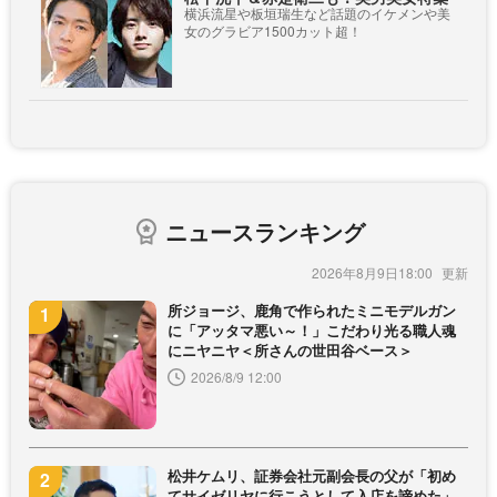
横浜流星や板垣瑞生など話題のイケメンや美
女のグラビア1500カット超！
ニュースランキング
2026年8月9日18:00
所ジョージ、鹿角で作られたミニモデルガン
に「アッタマ悪い～！」こだわり光る職人魂
にニヤニヤ＜所さんの世田谷ベース＞
2026/8/9 12:00
松井ケムリ、証券会社元副会長の父が「初め
てサイゼリヤに行こうとして入店を諦めた」