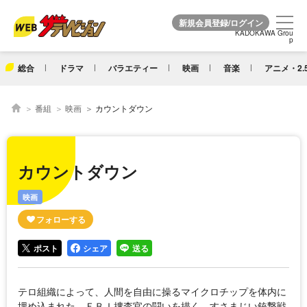
KADOKAWA Grou
KADOKAWA Grou
p
p
総合
ドラマ
バラエティー
映画
音楽
アニメ・2.
番組
映画
カウントダウン
カウントダウン
映画
ポスト
シェア
送る
テロ組織によって、人間を自由に操るマイクロチップを体内に
埋め込まれた、ＦＢＩ捜査官の闘いを描く。すさまじい銃撃戦