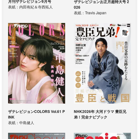
月刊ザテレビジョン9月号
ザテレビジョンお正月超特大号 2
表紙：内田有紀＆寺西拓人
026
表紙：Travis Japan
ザテレビジョンCOLORS Vol.61 P
NHK2026年 大河ドラマ 豊臣兄
INK
弟！完全ナビブック
表紙：中島健人