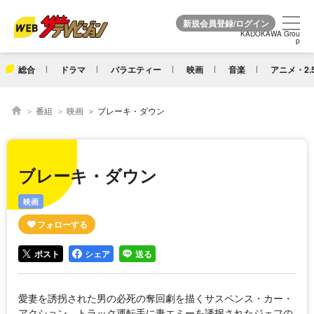
KADOKAWA Grou
KADOKAWA Grou
p
p
総合
ドラマ
バラエティー
映画
音楽
アニメ・2.
番組
映画
ブレーキ・ダウン
ブレーキ・ダウン
映画
ポスト
シェア
送る
愛妻を誘拐された男の必死の奪回劇を描くサスペンス・カー・
アクション。トラック運転手に妻エミーを誘拐されたジェフの