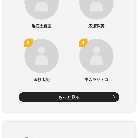
亀石太夏匡
広瀬珠実
金杉太朗
中ムラサトコ
もっと見る