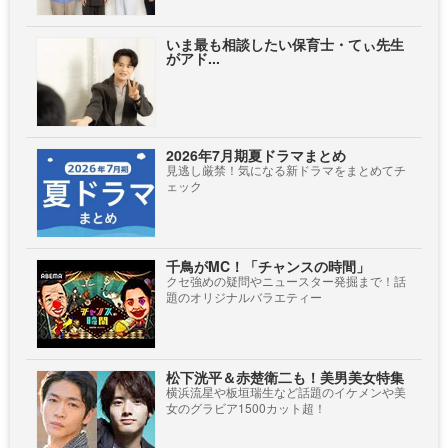
いま最も相談したい保育士・てぃ先生
がアド...
2026年7月期夏ドラマまとめ
見逃し厳禁！気になる新ドラマをまとめてチ
ェック
千鳥がMC！「チャンスの時間」
クセ強めの疑問やニュースター発掘まで！話
題のオリジナルバラエティー
松下洸平＆赤楚衛二も！美男美女特集
横浜流星や板垣瑞生など話題のイケメンや美
女のグラビア1500カット超！