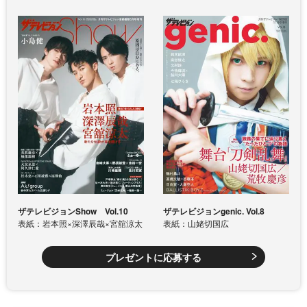
ザテレビジョンShow Vol.10
ザテレビジョンgenic. Vol.8
表紙：岩本照×深澤辰哉×宮舘涼太
表紙：山姥切国広
プレゼントに応募する