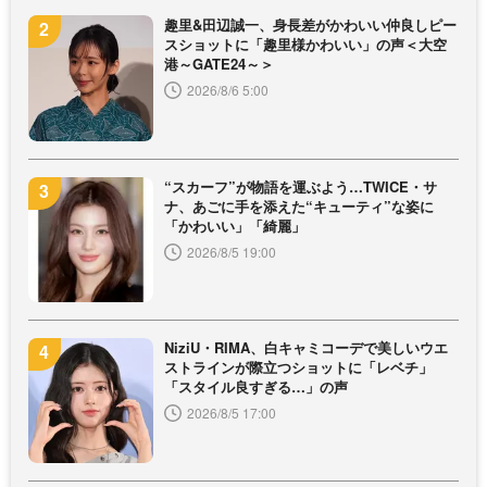
趣里&田辺誠一、身長差がかわいい仲良しピー
スショットに「趣里様かわいい」の声＜大空
港～GATE24～＞
2026/8/6 5:00
“スカーフ”が物語を運ぶよう…TWICE・サ
ナ、あごに手を添えた“キューティ”な姿に
「かわいい」「綺麗」
2026/8/5 19:00
NiziU・RIMA、白キャミコーデで美しいウエ
ストラインが際立つショットに「レベチ」
「スタイル良すぎる…」の声
2026/8/5 17:00