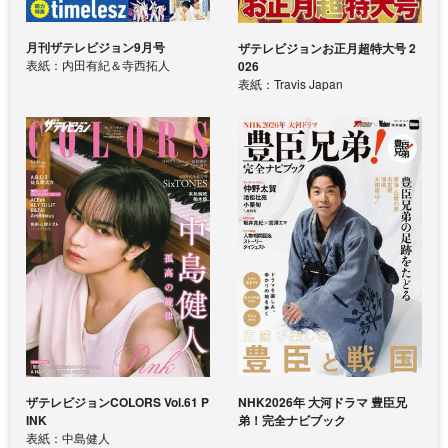
月刊ザテレビジョン9月号
ザテレビジョンお正月超特大号 2
表紙：内田有紀＆寺西拓人
026
表紙：Travis Japan
ザテレビジョンCOLORS Vol.61 P
NHK2026年 大河ドラマ 豊臣兄
INK
弟！完全ナビブック
表紙：中島健人