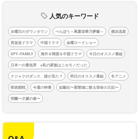
人気のキーワード
水曜日のダウンタウン
べらぼう～蔦重栄華乃夢噺～
横浜流星
再放送ドラマ
中国ドラマ
金曜ロードショー
SPY×FAMILY
海外＆韓国＆中国ドラマ
今日のオススメ番組
日本一の最低男 ※私の家族はニセモノだった
クジャクのダンス、誰が見た？
明日のオススメ番組
冬アニメ
呪術廻戦
今週の特番
如懿伝〜紫禁城に散る宿命の王妃〜
明蘭〜才媛の春〜
Q&A