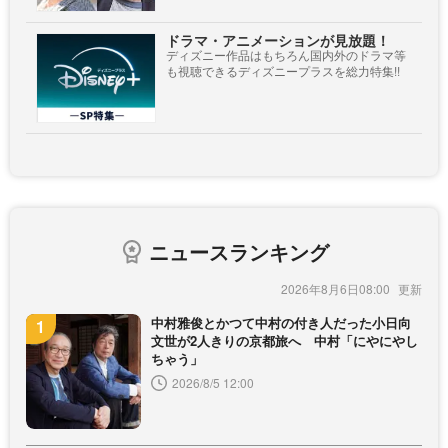
ドラマ・アニメーションが見放題！
ディズニー作品はもちろん国内外のドラマ等
も視聴できるディズニープラスを総力特集!!
ニュースランキング
2026年8月6日08:00
中村雅俊とかつて中村の付き人だった小日向
文世が2人きりの京都旅へ 中村「にやにやし
ちゃう」
2026/8/5 12:00