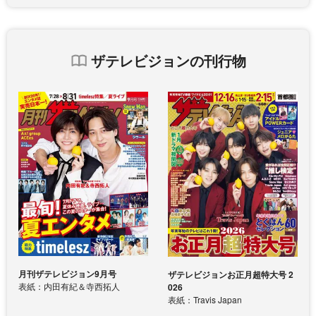
ザテレビジョンの刊行物
月刊ザテレビジョン9月号
ザテレビジョンお正月超特大号 2
表紙：内田有紀＆寺西拓人
026
表紙：Travis Japan