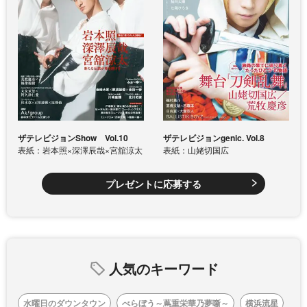
ザテレビジョンShow Vol.10
ザテレビジョンgenic. Vol.8
表紙：岩本照×深澤辰哉×宮舘涼太
表紙：山姥切国広
プレゼントに応募する
人気のキーワード
水曜日のダウンタウン
べらぼう～蔦重栄華乃夢噺～
横浜流星