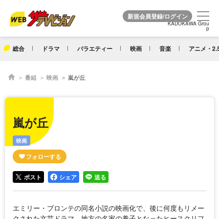
KADOKAWA Grou
KADOKAWA Grou
p
p
総合
ドラマ
バラエティー
映画
音楽
アニメ・2.
番組
映画
嵐が丘
嵐が丘
映画
ポスト
シェア
送る
エミリー・ブロンテの同名小説の映画化で、後に何度もリメー
クされた文芸ドラマ。地方の名家の養子となったヒースクリフ