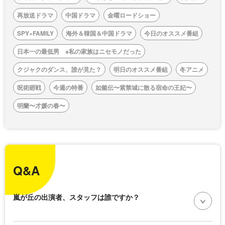
再放送ドラマ
中国ドラマ
金曜ロードショー
SPY×FAMILY
海外＆韓国＆中国ドラマ
今日のオススメ番組
日本一の最低男 ※私の家族はニセモノだった
クジャクのダンス、誰が見た？
明日のオススメ番組
冬アニメ
呪術廻戦
今週の特番
如懿伝〜紫禁城に散る宿命の王妃〜
明蘭〜才媛の春〜
Q&A
嵐が丘の出演者、スタッフは誰ですか？