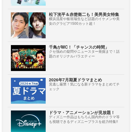
松下洸平＆赤楚衛二も！美男美女特集
横浜流星や板垣瑞生など話題のイケメンや美
女のグラビア1500カット超！
千鳥がMC！「チャンスの時間」
クセ強めの疑問やニュースター発掘まで！話
題のオリジナルバラエティー
2026年7月期夏ドラマまとめ
見逃し厳禁！気になる新ドラマをまとめてチ
ェック
ドラマ・アニメーションが見放題！
ディズニー作品はもちろん国内外のドラマ等
も視聴できるディズニープラスを総力特集!!