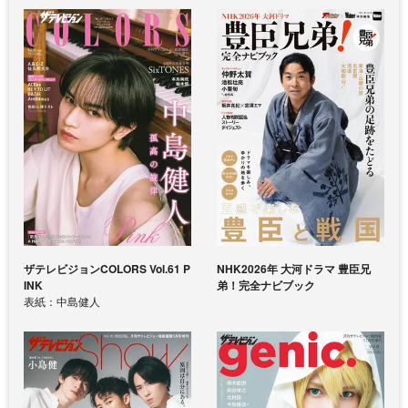
ザテレビジョンCOLORS Vol.61 P
NHK2026年 大河ドラマ 豊臣兄
INK
弟！完全ナビブック
表紙：中島健人