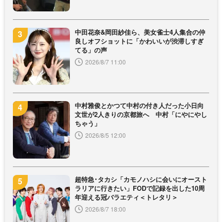
中田花奈&岡田紗佳ら、美女雀士4人集合の仲
良しオフショットに「かわいいが渋滞しすぎ
てる」の声
2026/8/7 11:00
中村雅俊とかつて中村の付き人だった小日向
文世が2人きりの京都旅へ 中村「にやにやし
ちゃう」
2026/8/5 12:00
超特急･タカシ「カモノハシに会いにオースト
ラリアに行きたい」FODで記録を出した10周
年迎える冠バラエティ＜トレタリ＞
2026/8/7 18:00