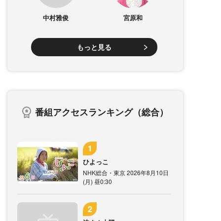
中村雅俊
宮原和
もっと見る
番組アクセスランキング（総合）
ひよっこ
NHK総合・東京 2026年8月10日
(月) 昼0:30