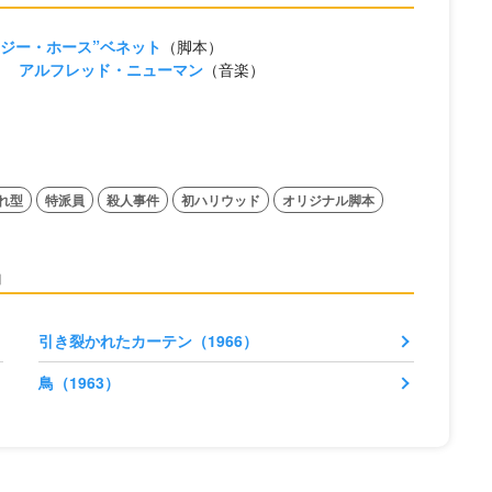
イジー・ホース”ベネット
（脚本）
）
アルフレッド・ニューマン
（音楽）
れ型
特派員
殺人事件
初ハリウッド
オリジナル脚本
品
引き裂かれたカーテン（1966）
鳥（1963）