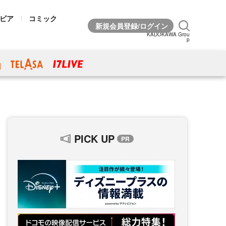
ビア
コミック
KADOKAWA Grou
p
PICK UP