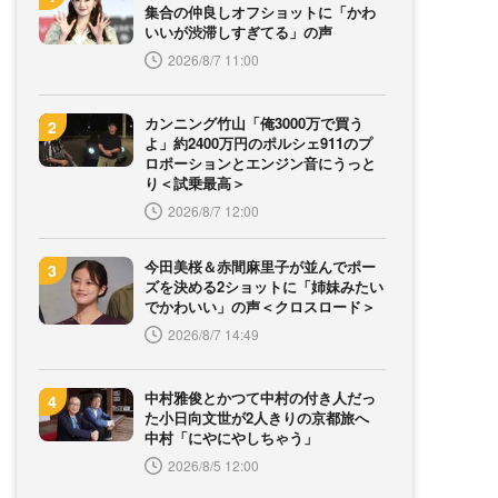
集合の仲良しオフショットに「かわ
いいが渋滞しすぎてる」の声
2026/8/7 11:00
カンニング竹山「俺3000万で買う
よ」約2400万円のポルシェ911のプ
ロポーションとエンジン音にうっと
り＜試乗最高＞
2026/8/7 12:00
今田美桜＆赤間麻里子が並んでポー
ズを決める2ショットに「姉妹みたい
でかわいい」の声＜クロスロード＞
2026/8/7 14:49
中村雅俊とかつて中村の付き人だっ
た小日向文世が2人きりの京都旅へ
中村「にやにやしちゃう」
2026/8/5 12:00