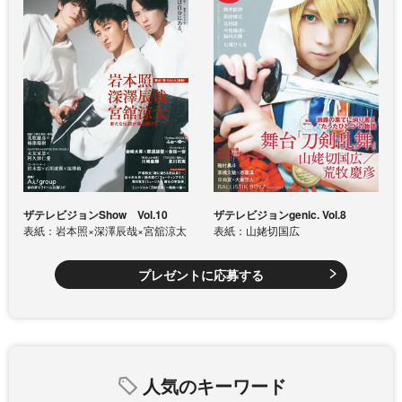
ザテレビジョンShow Vol.10
ザテレビジョンgenic. Vol.8
表紙：岩本照×深澤辰哉×宮舘涼太
表紙：山姥切国広
プレゼントに応募する
人気のキーワード