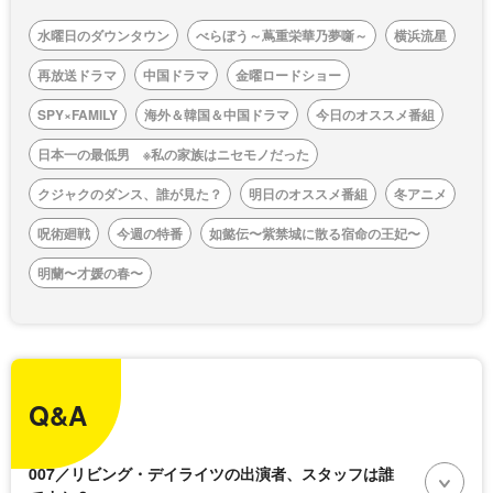
水曜日のダウンタウン
べらぼう～蔦重栄華乃夢噺～
横浜流星
再放送ドラマ
中国ドラマ
金曜ロードショー
SPY×FAMILY
海外＆韓国＆中国ドラマ
今日のオススメ番組
日本一の最低男 ※私の家族はニセモノだった
クジャクのダンス、誰が見た？
明日のオススメ番組
冬アニメ
呪術廻戦
今週の特番
如懿伝〜紫禁城に散る宿命の王妃〜
明蘭〜才媛の春〜
Q&A
007／リビング・デイライツの出演者、スタッフは誰