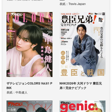
表紙：Travis Japan
ザテレビジョンCOLORS Vol.61 P
NHK2026年 大河ドラマ 豊臣兄
INK
弟！完全ナビブック
表紙：中島健人