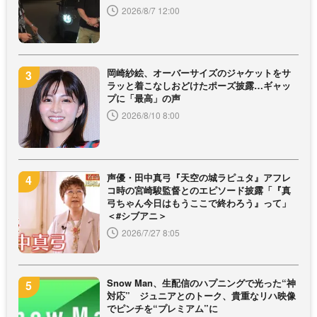
2026/8/7 12:00
岡崎紗絵、オーバーサイズのジャケットをサ
ラッと着こなしおどけたポーズ披露…ギャッ
プに「最高」の声
2026/8/10 8:00
声優・田中真弓『天空の城ラピュタ』アフレ
コ時の宮崎駿監督とのエピソード披露「『真
弓ちゃん今日はもうここで終わろう』って」
＜#シブアニ＞
2026/7/27 8:05
Snow Man、生配信のハプニングで光った“神
対応” ジュニアとのトーク、貴重なリハ映像
でピンチを“プレミアム”に