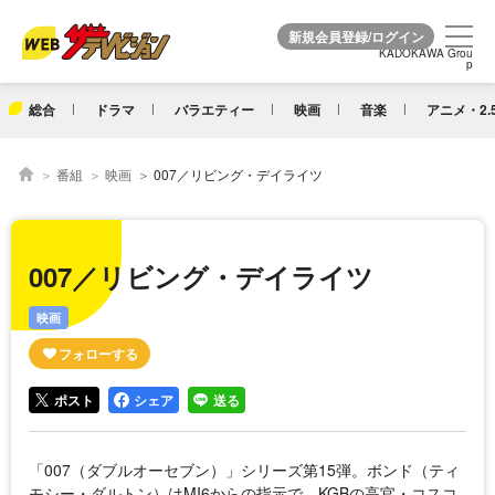
KADOKAWA Grou
KADOKAWA Grou
p
p
総合
ドラマ
バラエティー
映画
音楽
アニメ・2.
番組
映画
007／リビング・デイライツ
007／リビング・デイライツ
映画
ポスト
シェア
送る
「007（ダブルオーセブン）」シリーズ第15弾。ボンド（ティ
モシー・ダルトン）はMI6からの指示で、KGBの高官・コスコ