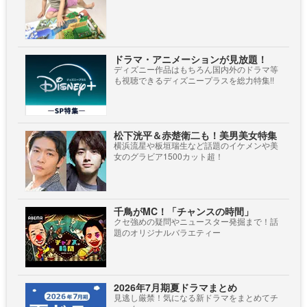
ドラマ・アニメーションが見放題！
ディズニー作品はもちろん国内外のドラマ等
も視聴できるディズニープラスを総力特集!!
松下洸平＆赤楚衛二も！美男美女特集
横浜流星や板垣瑞生など話題のイケメンや美
女のグラビア1500カット超！
千鳥がMC！「チャンスの時間」
クセ強めの疑問やニュースター発掘まで！話
題のオリジナルバラエティー
2026年7月期夏ドラマまとめ
見逃し厳禁！気になる新ドラマをまとめてチ