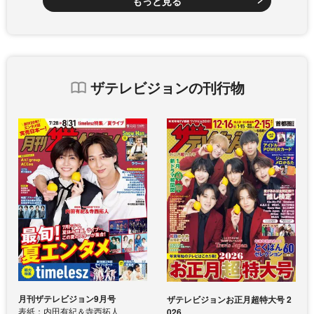
もっと見る
ザテレビジョンの刊行物
月刊ザテレビジョン9月号
ザテレビジョンお正月超特大号 2
表紙：内田有紀＆寺西拓人
026