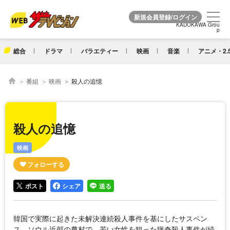
KADOKAWA Grou
KADOKAWA Grou
p
p
総合
ドラマ
バラエティー
映画
音楽
アニメ・2.
番組
映画
殺人の追憶
殺人の追憶
映画
ポスト
シェア
送る
韓国で実際に起きた未解決連続殺人事件を基にしたサスペン
ス。ソウル近郊の農村で、若い女性を狙った猟奇殺人事件が続