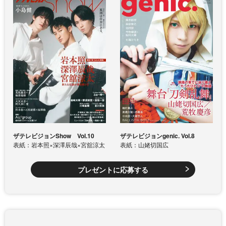
ザテレビジョンShow Vol.10
ザテレビジョンgenic. Vol.8
表紙：岩本照×深澤辰哉×宮舘涼太
表紙：山姥切国広
プレゼントに応募する