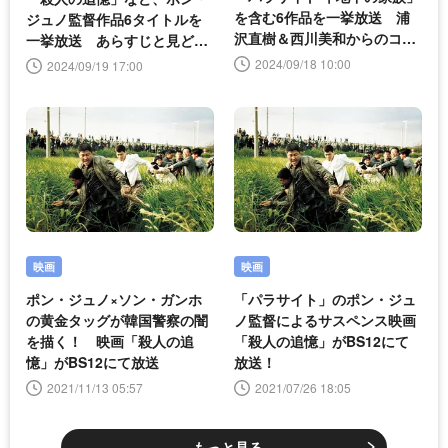
を含む6作品を一挙放送 浦
ジュノ監督作品6タイトルを
沢直樹＆西川美和からのコメ
一挙放送 あらすじと見どこ
ントも到着
ろを紹介
2024/09/18 10:00
2024/09/19 17:00
映画
映画
ポン・ジュノ×ソン・ガンホ
「パラサイト」のポン・ジュ
の黄金タッグが韓国警察の闇
ノ監督によるサスペンス映画
を描く！ 映画「殺人の追
「殺人の追憶」がBS12にて
憶」がBS12にて放送
放送！
2021/11/13 05:57
2021/07/26 18:05
もっと見る