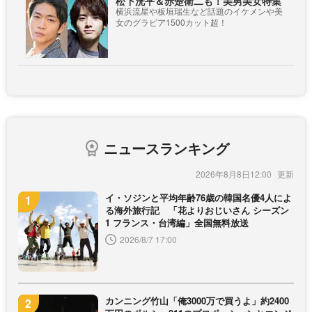
松下洸平＆赤楚衛二も！美男美女特集
横浜流星や板垣瑞生など話題のイケメンや美
女のグラビア1500カット超！
ニュースランキング
2026年8月8日12:00
イ・ソジンと平均年齢76歳の韓国名優4人によ
る海外旅行記 「花よりおじいさん シーズン
1 フランス・台湾編」全国無料放送
2026/8/7 17:00
カンニング竹山「俺3000万で買うよ」約2400