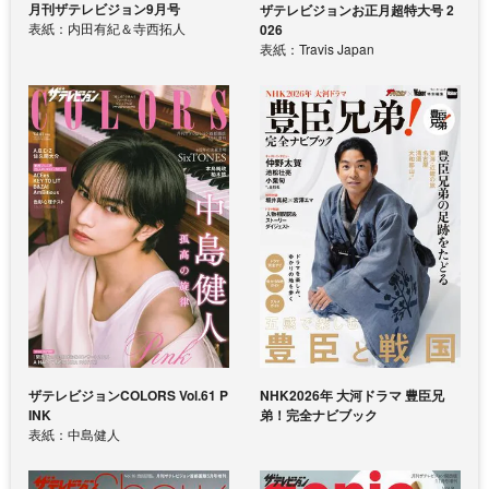
月刊ザテレビジョン9月号
ザテレビジョンお正月超特大号 2
表紙：内田有紀＆寺西拓人
026
表紙：Travis Japan
ザテレビジョンCOLORS Vol.61 P
NHK2026年 大河ドラマ 豊臣兄
INK
弟！完全ナビブック
表紙：中島健人