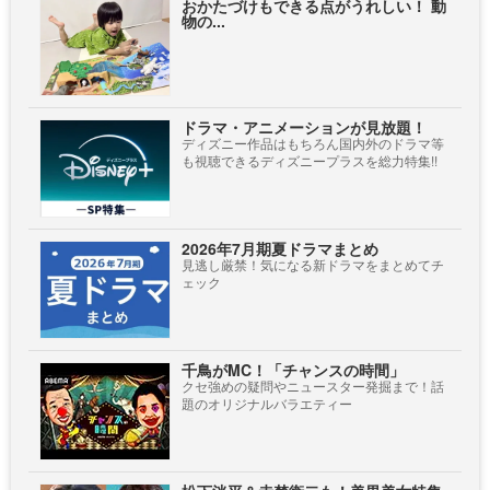
おかたづけもできる点がうれしい！ 動
物の...
ドラマ・アニメーションが見放題！
ディズニー作品はもちろん国内外のドラマ等
も視聴できるディズニープラスを総力特集!!
2026年7月期夏ドラマまとめ
見逃し厳禁！気になる新ドラマをまとめてチ
ェック
千鳥がMC！「チャンスの時間」
クセ強めの疑問やニュースター発掘まで！話
題のオリジナルバラエティー