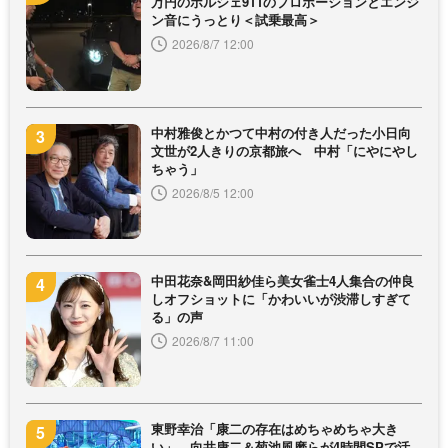
万円のポルシェ911のプロポーションとエンジ
ン音にうっとり＜試乗最高＞
2026/8/7 12:00
中村雅俊とかつて中村の付き人だった小日向
文世が2人きりの京都旅へ 中村「にやにやし
ちゃう」
2026/8/5 12:00
中田花奈&岡田紗佳ら美女雀士4人集合の仲良
しオフショットに「かわいいが渋滞しすぎて
る」の声
2026/8/7 11:00
東野幸治「康二の存在はめちゃめちゃ大き
い」 向井康二＆菊池風磨らが4時間SPで活