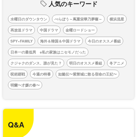
人気のキーワード
水曜日のダウンタウン
べらぼう～蔦重栄華乃夢噺～
横浜流星
再放送ドラマ
中国ドラマ
金曜ロードショー
SPY×FAMILY
海外＆韓国＆中国ドラマ
今日のオススメ番組
日本一の最低男 ※私の家族はニセモノだった
クジャクのダンス、誰が見た？
明日のオススメ番組
冬アニメ
呪術廻戦
今週の特番
如懿伝〜紫禁城に散る宿命の王妃〜
明蘭〜才媛の春〜
Q&A