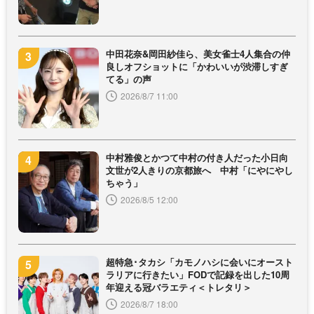
中田花奈&岡田紗佳ら、美女雀士4人集合の仲
良しオフショットに「かわいいが渋滞しすぎ
てる」の声
2026/8/7 11:00
中村雅俊とかつて中村の付き人だった小日向
文世が2人きりの京都旅へ 中村「にやにやし
ちゃう」
2026/8/5 12:00
超特急･タカシ「カモノハシに会いにオースト
ラリアに行きたい」FODで記録を出した10周
年迎える冠バラエティ＜トレタリ＞
2026/8/7 18:00