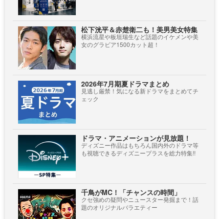
松下洸平＆赤楚衛二も！美男美女特集
横浜流星や板垣瑞生など話題のイケメンや美
女のグラビア1500カット超！
2026年7月期夏ドラマまとめ
見逃し厳禁！気になる新ドラマをまとめてチ
ェック
ドラマ・アニメーションが見放題！
ディズニー作品はもちろん国内外のドラマ等
も視聴できるディズニープラスを総力特集!!
千鳥がMC！「チャンスの時間」
クセ強めの疑問やニュースター発掘まで！話
題のオリジナルバラエティー