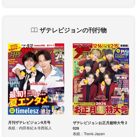
ザテレビジョンの刊行物
月刊ザテレビジョン9月号
ザテレビジョンお正月超特大号 2
表紙：内田有紀＆寺西拓人
026
表紙：Travis Japan