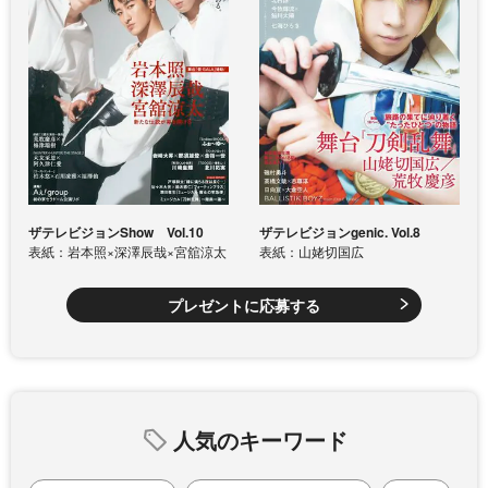
ザテレビジョンShow Vol.10
ザテレビジョンgenic. Vol.8
表紙：岩本照×深澤辰哉×宮舘涼太
表紙：山姥切国広
プレゼントに応募する
人気のキーワード