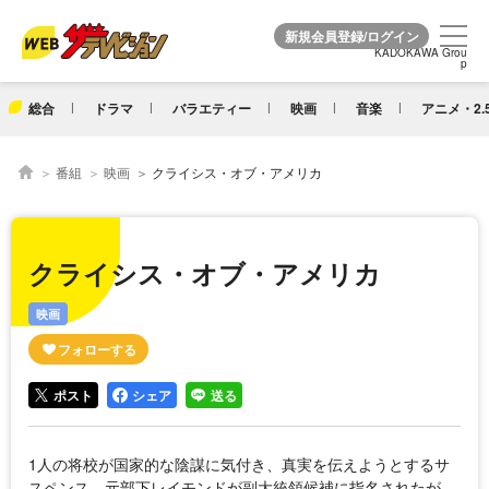
KADOKAWA Grou
KADOKAWA Grou
p
p
総合
ドラマ
バラエティー
映画
音楽
アニメ・2.
番組
映画
クライシス・オブ・アメリカ
クライシス・オブ・アメリカ
映画
ポスト
シェア
送る
1人の将校が国家的な陰謀に気付き、真実を伝えようとするサ
スペンス。元部下レイモンドが副大統領候補に指名されたが、