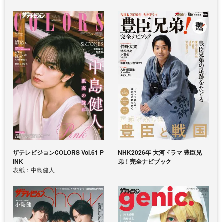
ザテレビジョンCOLORS Vol.61 P
NHK2026年 大河ドラマ 豊臣兄
INK
弟！完全ナビブック
表紙：中島健人