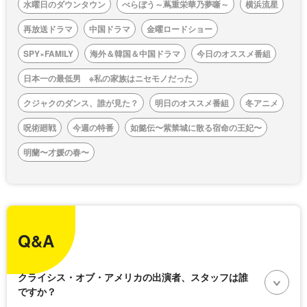
水曜日のダウンタウン
べらぼう～蔦重栄華乃夢噺～
横浜流星
再放送ドラマ
中国ドラマ
金曜ロードショー
SPY×FAMILY
海外＆韓国＆中国ドラマ
今日のオススメ番組
日本一の最低男 ※私の家族はニセモノだった
クジャクのダンス、誰が見た？
明日のオススメ番組
冬アニメ
呪術廻戦
今週の特番
如懿伝〜紫禁城に散る宿命の王妃〜
明蘭〜才媛の春〜
Q&A
クライシス・オブ・アメリカの出演者、スタッフは誰
ですか？