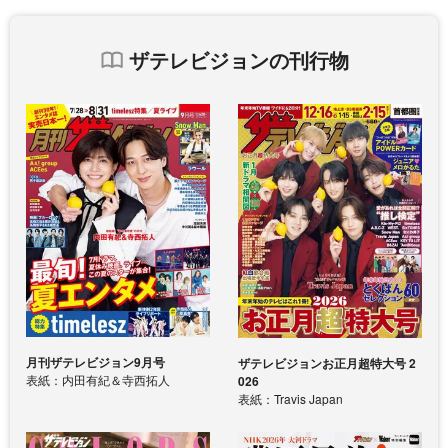
ザテレビジョンの刊行物
月刊ザテレビジョン9月号
ザテレビジョンお正月超特大号 2
表紙：内田有紀＆寺西拓人
026
表紙：Travis Japan