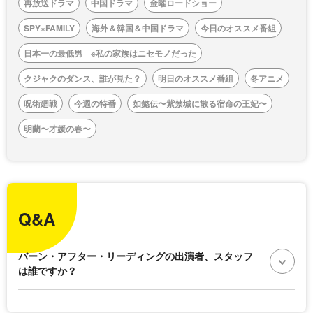
再放送ドラマ
中国ドラマ
金曜ロードショー
SPY×FAMILY
海外＆韓国＆中国ドラマ
今日のオススメ番組
日本一の最低男 ※私の家族はニセモノだった
クジャクのダンス、誰が見た？
明日のオススメ番組
冬アニメ
呪術廻戦
今週の特番
如懿伝〜紫禁城に散る宿命の王妃〜
明蘭〜才媛の春〜
Q&A
バーン・アフター・リーディングの出演者、スタッフ
は誰ですか？