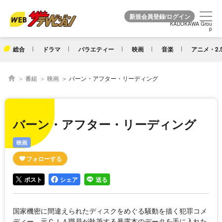
KADOKAWA Grou
KADOKAWA Grou
p
p
総合
ドラマ
バラエティー
映画
音楽
アニメ・2.
番組
映画
バーン・アフター・リーディング
バーン・アフター・リーディング
映画
ポスト
シェア
送る
国家機密に間違えられたディスクをめぐる騒動を描く犯罪コメ
ディー。元ＣＩＡ職員が執筆する暴露本のデータを手に入れた