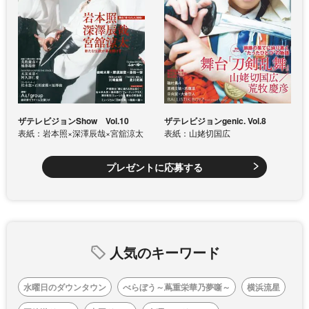
ザテレビジョンShow Vol.10
ザテレビジョンgenic. Vol.8
表紙：岩本照×深澤辰哉×宮舘涼太
表紙：山姥切国広
プレゼントに応募する
人気のキーワード
水曜日のダウンタウン
べらぼう～蔦重栄華乃夢噺～
横浜流星