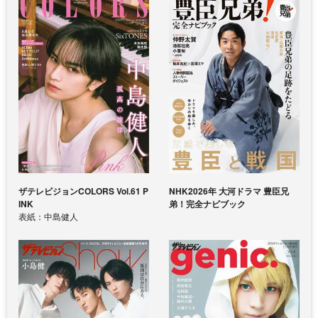
ザテレビジョンCOLORS Vol.61 P
NHK2026年 大河ドラマ 豊臣兄
INK
弟！完全ナビブック
表紙：中島健人