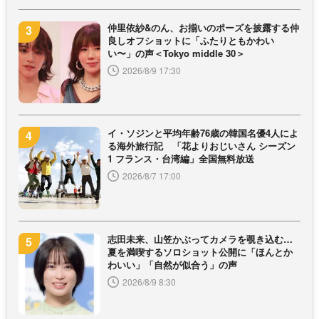
仲里依紗&のん、お揃いのポーズを披露する仲
良しオフショットに「ふたりともかわい
い〜」の声＜Tokyo middle 30＞
2026/8/9 17:30
イ・ソジンと平均年齢76歳の韓国名優4人によ
る海外旅行記 「花よりおじいさん シーズン
1 フランス・台湾編」全国無料放送
2026/8/7 17:00
志田未来、山笠かぶってカメラを覗き込む…
夏を満喫するソロショット公開に「ほんとか
わいい」「自然が似合う」の声
2026/8/9 8:30