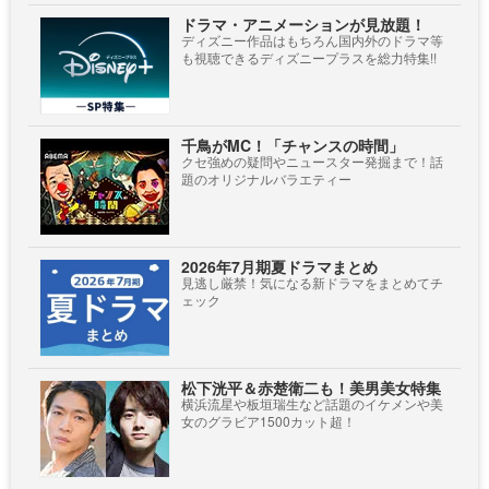
ドラマ・アニメーションが見放題！
ディズニー作品はもちろん国内外のドラマ等
も視聴できるディズニープラスを総力特集!!
千鳥がMC！「チャンスの時間」
クセ強めの疑問やニュースター発掘まで！話
題のオリジナルバラエティー
2026年7月期夏ドラマまとめ
見逃し厳禁！気になる新ドラマをまとめてチ
ェック
松下洸平＆赤楚衛二も！美男美女特集
横浜流星や板垣瑞生など話題のイケメンや美
女のグラビア1500カット超！