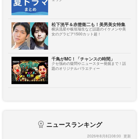
松下洸平＆赤楚衛二も！美男美女特集
横浜流星や板垣瑞生など話題のイケメンや美
女のグラビア1500カット超！
千鳥がMC！「チャンスの時間」
クセ強めの疑問やニュースター発掘まで！話
題のオリジナルバラエティー
ニュースランキング
2026年8月8日08:00