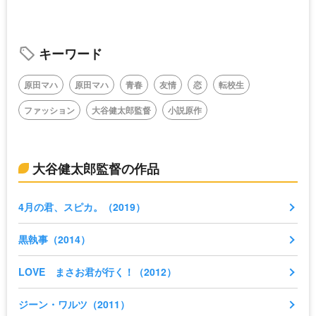
キーワード
原田マハ
原田マハ
青春
友情
恋
転校生
ファッション
大谷健太郎監督
小説原作
大谷健太郎監督の作品
4月の君、スピカ。（2019）
黒執事（2014）
LOVE まさお君が行く！（2012）
ジーン・ワルツ（2011）