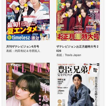
月刊ザテレビジョン9月号
ザテレビジョンお正月超特大号 2
表紙：内田有紀＆寺西拓人
026
表紙：Travis Japan