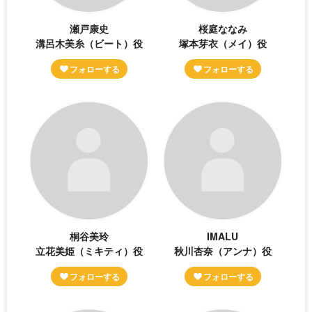
瀬戸康史
桜庭ななみ
溝呂木美糸（ビート）役
塚本芽衣（メイ）役
桐谷美玲
IMALU
立花美姫（ミキティ）役
秋川杏奈（アンナ）役