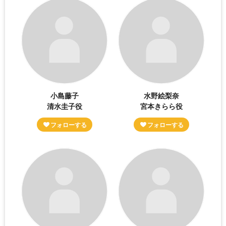
小島藤子
水野絵梨奈
清水圭子役
宮本きらら役