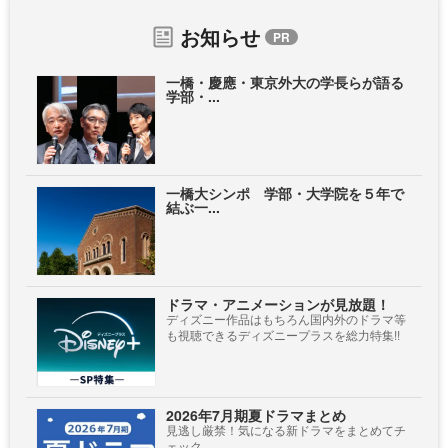
お知らせ
一橋・慶應・東京外大の学長らが語る
学部・...
一橋大シンポ 学部・大学院を５年で
結ぶ一...
ドラマ・アニメーションが見放題！
ディズニー作品はもちろん国内外のドラマ等
も視聴できるディズニープラスを総力特集!!
2026年7月期夏ドラマまとめ
見逃し厳禁！気になる新ドラマをまとめてチ
ェック