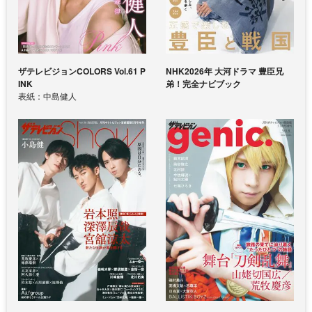
ザテレビジョンCOLORS Vol.61 P
NHK2026年 大河ドラマ 豊臣兄
INK
弟！完全ナビブック
表紙：中島健人