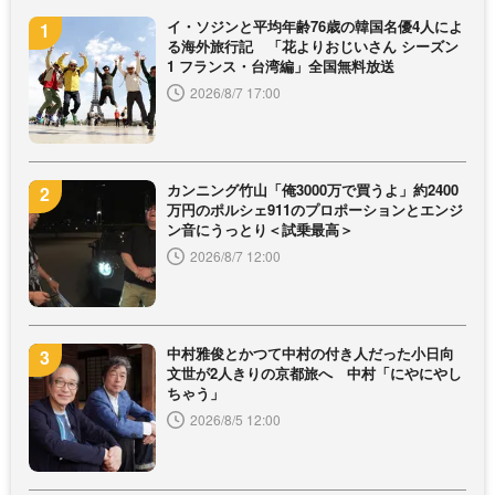
イ・ソジンと平均年齢76歳の韓国名優4人によ
る海外旅行記 「花よりおじいさん シーズン
1 フランス・台湾編」全国無料放送
2026/8/7 17:00
カンニング竹山「俺3000万で買うよ」約2400
万円のポルシェ911のプロポーションとエンジ
ン音にうっとり＜試乗最高＞
2026/8/7 12:00
中村雅俊とかつて中村の付き人だった小日向
文世が2人きりの京都旅へ 中村「にやにやし
ちゃう」
2026/8/5 12:00