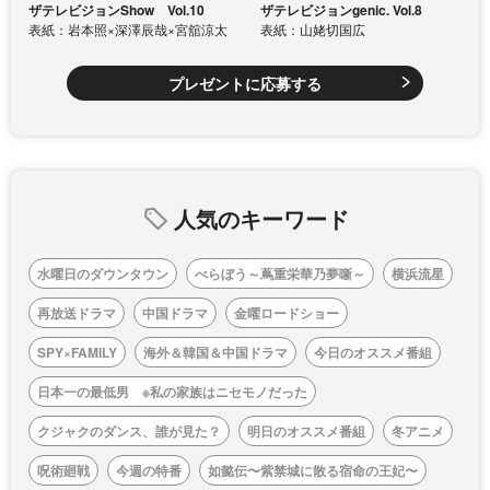
ザテレビジョンShow Vol.10
ザテレビジョンgenic. Vol.8
表紙：岩本照×深澤辰哉×宮舘涼太
表紙：山姥切国広
プレゼントに応募する
人気のキーワード
水曜日のダウンタウン
べらぼう～蔦重栄華乃夢噺～
横浜流星
再放送ドラマ
中国ドラマ
金曜ロードショー
SPY×FAMILY
海外＆韓国＆中国ドラマ
今日のオススメ番組
日本一の最低男 ※私の家族はニセモノだった
クジャクのダンス、誰が見た？
明日のオススメ番組
冬アニメ
呪術廻戦
今週の特番
如懿伝〜紫禁城に散る宿命の王妃〜