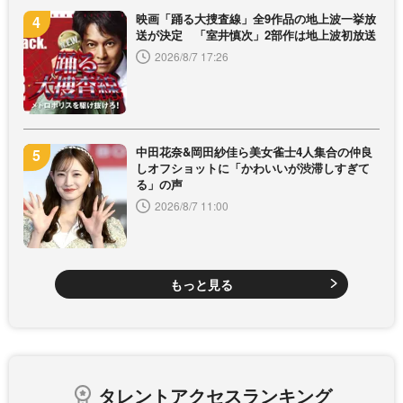
映画「踊る大捜査線」全9作品の地上波一挙放
送が決定 「室井慎次」2部作は地上波初放送
2026/8/7 17:26
中田花奈&岡田紗佳ら美女雀士4人集合の仲良
しオフショットに「かわいいが渋滞しすぎて
る」の声
2026/8/7 11:00
もっと見る
タレントアクセスランキング