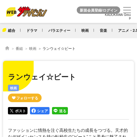
KADOKAWA Grou
KADOKAWA Grou
p
p
総合
ドラマ
バラエティー
映画
音楽
アニメ・2.
番組
映画
ランウェイ☆ビート
ランウェイ☆ビート
映画
ポスト
シェア
送る
ファッションに情熱を注ぐ高校生たちの成長をつづる。天才的
なデザインセンスを持つ転校生の”ビート”こと美糸に魅了され