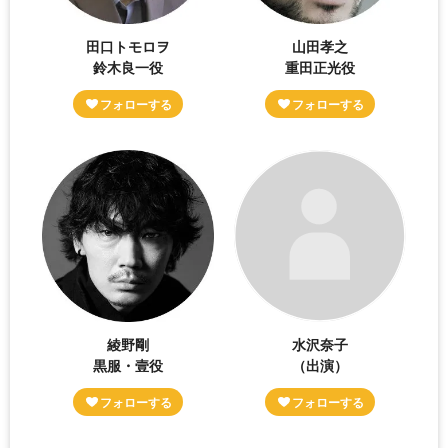
田口トモロヲ
山田孝之
鈴木良一役
重田正光役
綾野剛
水沢奈子
黒服・壹役
（出演）