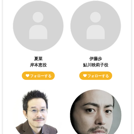
夏菜
伊藤歩
岸本恵役
鮎川映莉子役