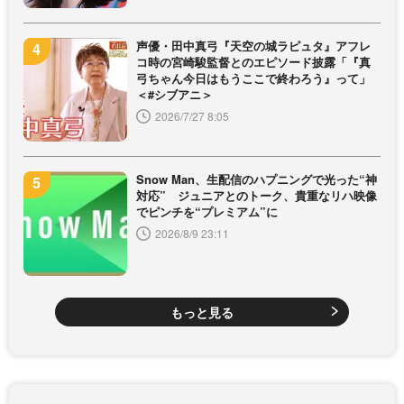
声優・田中真弓『天空の城ラピュタ』アフレ
コ時の宮崎駿監督とのエピソード披露「『真
弓ちゃん今日はもうここで終わろう』って」
＜#シブアニ＞
2026/7/27 8:05
Snow Man、生配信のハプニングで光った“神
対応” ジュニアとのトーク、貴重なリハ映像
でピンチを“プレミアム”に
2026/8/9 23:11
もっと見る