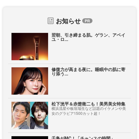
お知らせ
翌朝、引き締まる肌。ゲラン、アベイ
ユ・ロ...
修復力が高まる夜に。睡眠中の肌に寄
り添う...
松下洸平＆赤楚衛二も！美男美女特集
横浜流星や板垣瑞生など話題のイケメンや美
女のグラビア1500カット超！
千鳥がMC！「チャンスの時間」