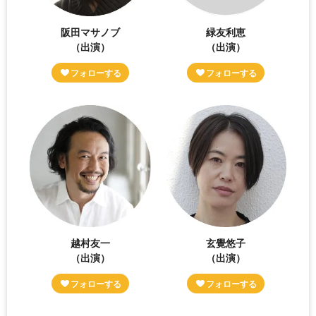
阪田マサノブ
緑友利恵
（出演）
（出演）
越村友一
玄覺悠子
（出演）
（出演）