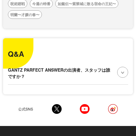
呪術廻戦
今週の特番
如懿伝〜紫禁城に散る宿命の王妃〜
明蘭〜才媛の春〜
Q&A
GANTZ PARFECT ANSWERの出演者、スタッフは誰
ですか？
公式SNS