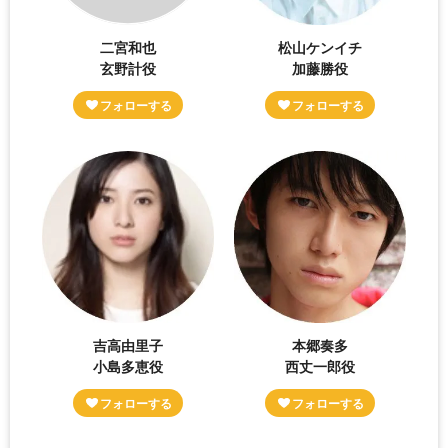
二宮和也
松山ケンイチ
玄野計役
加藤勝役
吉高由里子
本郷奏多
小島多恵役
西丈一郎役