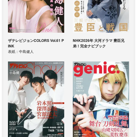
ザテレビジョンCOLORS Vol.61 P
NHK2026年 大河ドラマ 豊臣兄
INK
弟！完全ナビブック
表紙：中島健人