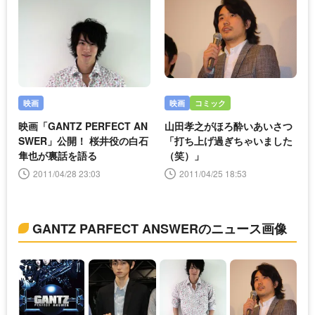
映画
映画
コミック
映画「GANTZ PERFECT AN
山田孝之がほろ酔いあいさつ
SWER」公開！ 桜井役の白石
「打ち上げ過ぎちゃいました
隼也が裏話を語る
（笑）」
2011/04/28 23:03
2011/04/25 18:53
GANTZ PARFECT ANSWERのニュース画像