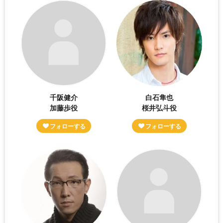
千阪健介
白石隼也
加藤歩役
桜井弘斗役