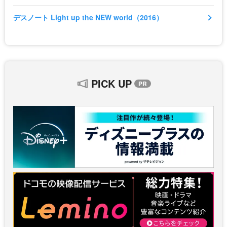
デスノート Light up the NEW world（2016）
PICK UP