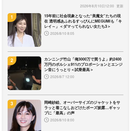
2026年8月10日12:00
15年前に社会現象となった“美魔女”たちの現
在 透明感あふれるすっぴんにMEGUMIも「キ
レイ～」＜ダマってられない女たち3＞
2026/8/10 8:05
カンニング竹山「俺3000万で買うよ」約2400
万円のポルシェ911のプロポーションとエンジ
ン音にうっとり＜試乗最高＞
2026/8/7 12:00
岡崎紗絵、オーバーサイズのジャケットをサ
ラッと着こなしおどけたポーズ披露…ギャッ
プに「最高」の声
2026/8/10 8:00