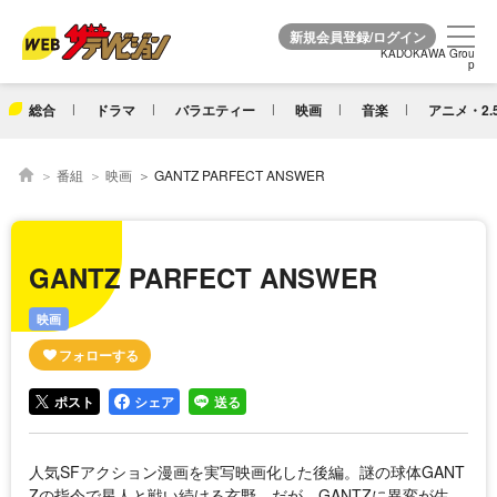
KADOKAWA Grou
KADOKAWA Grou
p
p
総合
ドラマ
バラエティー
映画
音楽
アニメ・2.
番組
映画
GANTZ PARFECT ANSWER
GANTZ PARFECT ANSWER
映画
ポスト
シェア
送る
人気SFアクション漫画を実写映画化した後編。謎の球体GANT
Zの指令で星人と戦い続ける玄野。だが、GANTZに異変が生