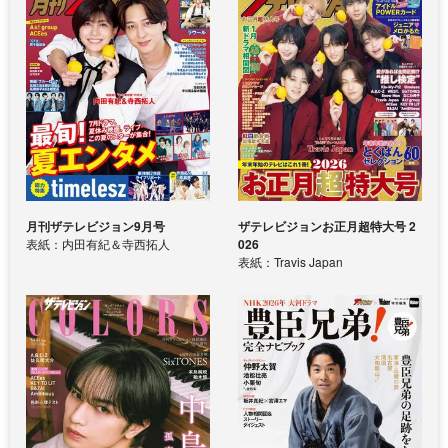
月刊ザテレビジョン9月号
ザテレビジョンお正月超特大号 2
表紙：内田有紀＆寺西拓人
026
表紙：Travis Japan