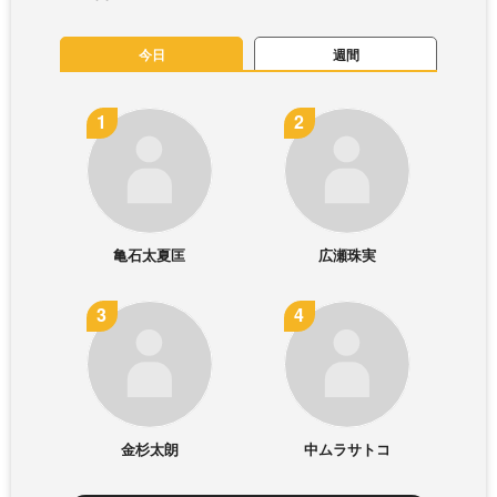
今日
週間
亀石太夏匡
広瀬珠実
金杉太朗
中ムラサトコ