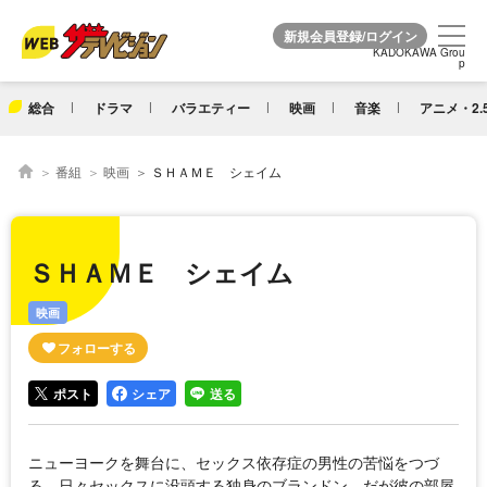
KADOKAWA Grou
KADOKAWA Grou
p
p
総合
ドラマ
バラエティー
映画
音楽
アニメ・2.
番組
映画
ＳＨＡＭＥ シェイム
ＳＨＡＭＥ シェイム
映画
ポスト
シェア
送る
ニューヨークを舞台に、セックス依存症の男性の苦悩をつづ
る。日々セックスに没頭する独身のブランドン。だが彼の部屋