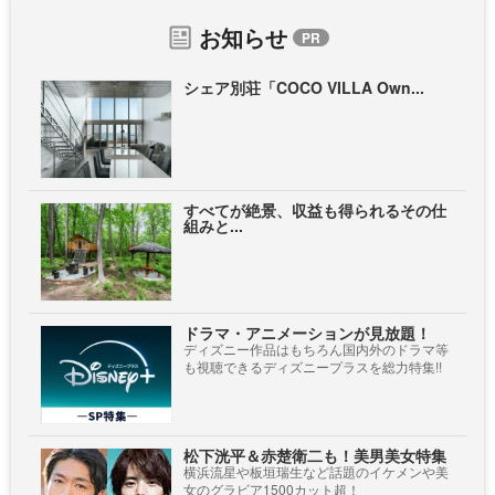
お知らせ
シェア別荘「COCO VILLA Own...
すべてが絶景、収益も得られるその仕
組みと...
ドラマ・アニメーションが見放題！
ディズニー作品はもちろん国内外のドラマ等
も視聴できるディズニープラスを総力特集!!
松下洸平＆赤楚衛二も！美男美女特集
横浜流星や板垣瑞生など話題のイケメンや美
女のグラビア1500カット超！