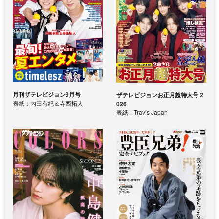
月刊ザテレビジョン9月号
ザテレビジョンお正月超特大号 2
表紙：内田有紀＆寺西拓人
026
表紙：Travis Japan