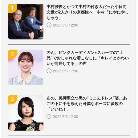
中村雅俊とかつて中村の付き人だった小日向
文世が2人きりの京都旅へ 中村「にやにやし
ちゃう」
2026/8/5 12:00
のん、ピンクカーディガン×スカーフの“上
品”でおしゃれな着こなしに「キレイとかわい
いが同居してる」の声
2026/8/6 17:30
あの、美脚際立つ黒の“ミニ丈ドレス”姿…あ
ごの下に手を添えた可憐なポーズに多数の
「いいね！」
2026/8/6 12:30