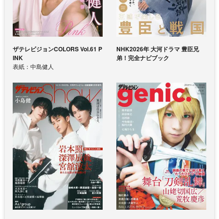
ザテレビジョンCOLORS Vol.61 P
NHK2026年 大河ドラマ 豊臣兄
INK
弟！完全ナビブック
表紙：中島健人