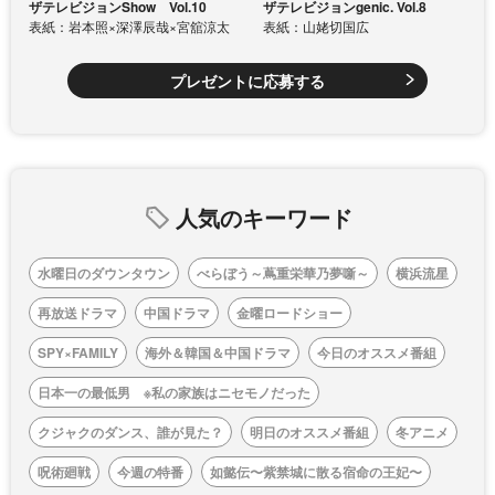
ザテレビジョンShow Vol.10
ザテレビジョンgenic. Vol.8
表紙：岩本照×深澤辰哉×宮舘涼太
表紙：山姥切国広
プレゼントに応募する
人気のキーワード
水曜日のダウンタウン
べらぼう～蔦重栄華乃夢噺～
横浜流星
再放送ドラマ
中国ドラマ
金曜ロードショー
SPY×FAMILY
海外＆韓国＆中国ドラマ
今日のオススメ番組
日本一の最低男 ※私の家族はニセモノだった
クジャクのダンス、誰が見た？
明日のオススメ番組
冬アニメ
呪術廻戦
今週の特番
如懿伝〜紫禁城に散る宿命の王妃〜